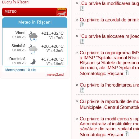
Lucru în Rîșcani
»
„Cu privire la modificarea bug
METEO
»
Cu privire la acordul de primi
Meteo în Rîşcani
Vineri
+21..+32°C
»
”Сu privire la alocarea mijloa
07.08.26
Vînt 7m/s
Sîmbătă
+20..+26°C
08.08.26
Vînt 6.2m/s
»
Cu privire la organigrama IM
a IMSP ”Spitalul raional Rîșc
Duminică
+17..+26°C
Rîșcani și Statele de person
09.08.26
Vînt 4.9m/s
din raion, ale IMSP Spitalul ra
Meteo pentru 10 zile
Stomatologic Rîșcani
meteo2.md
»
Cu privire la încredințarea uno
»
Cu privire la raporturile de mu
Municipale „Centrul Stomatolo
»
Cu privire la modificarea și 
Administrativ al instituțiilor 
sănătate din raion, spitalul ra
Stomatologic Rîșcani