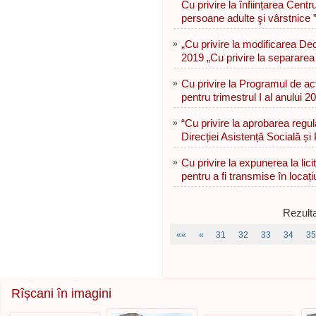
Cu privire la înființarea Cent
persoane adulte şi vârstnice 
»
„Cu privire la modificarea Dec
2019 „Cu privire la separarea
»
Cu privire la Programul de act
pentru trimestrul I al anului 2
»
“Cu privire la aprobarea regul
Direcției Asistență Socială și 
»
Cu privire la expunerea la lici
pentru a fi transmise în locaț
Rezulta
««
«
31
32
33
34
35
Rîșcani în imagini