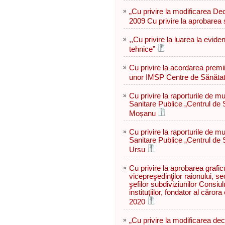
»
„Cu privire la modificarea De
2009 Cu privire la aprobarea s
»
,,Cu privire la luarea la evid
tehnice”
»
Cu privire la acordarea premi
unor IMSP Centre de Sănătate
»
Cu privire la raporturile de m
Sanitare Publice „Centrul de 
Moșanu
»
Cu privire la raporturile de m
Sanitare Publice „Centrul de 
Ursu
»
Cu privire la aprobarea grafic
vicepreşedinţilor raionului, sec
şefilor subdiviziunilor Consiul
instituțiilor, fondator al căror
2020
»
„Cu privire la modificarea dec