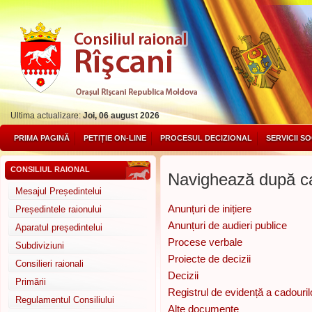
Ultima actualizare:
Joi, 06 august 2026
PRIMA PAGINĂ
PETIȚIE ON-LINE
PROCESUL DECIZIONAL
SERVICII S
CONSILIUL RAIONAL
Navighează după ca
Mesajul Președintelui
Anunțuri de inițiere
Președintele raionului
Anunțuri de audieri publice
Aparatul președintelui
Procese verbale
Subdiviziuni
Proiecte de decizii
Consilieri raionali
Decizii
Primării
Registrul de evidență a cadouril
Regulamentul Consiliului
Alte documente