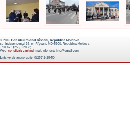
© 2016
Consiliul raional Rîșcani, Republica Moldova
.
str. Independenţei 38, or. Rîșcani, MD-5600, Republica Moldova
Tel/Fax.: (256) 22058;
Web:
consiliulriscani.md
, mail: inforiscanimd@gmail.com
Linia verde anticorupție: 0(256)2-28-50