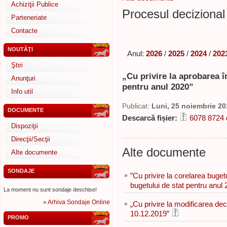
Achiziţii Publice
Procesul decizional 
Parteneriate
Contacte
NOUTĂŢI
Anul:
2026
/
2025
/
2024
/
202
Ştiri
„Cu privire la aprobarea î
Anunţuri
pentru anul 2020”
Info util
Publicat:
Luni, 25 noiembrie 20
DOCUMENTE
Descarcă fișier:
6078 8724 
Dispoziţii
Direcţii/Secţii
Alte documente
Alte documente
SONDAJE
»
”Сu privire la corelarea buget
bugetului de stat pentru anul
La moment nu sunt sondaje deschise!
»
Arhiva Sondaje Online
»
„Cu privire la modificarea deci
10.12.2019”
PROMO