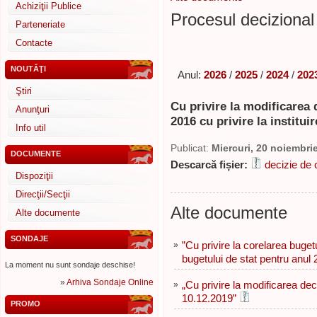
Achiziţii Publice
Procesul decizional 
Parteneriate
Contacte
NOUTĂŢI
Anul:
2026
/
2025
/
2024
/
202
Ştiri
Cu privire la modificarea 
Anunţuri
2016 cu privire la institui
Info util
Publicat:
Miercuri, 20 noiembri
DOCUMENTE
Descarcă fișier:
decizie de c
Dispoziţii
Direcţii/Secţii
Alte documente
Alte documente
SONDAJE
»
”Сu privire la corelarea buget
bugetului de stat pentru anul
La moment nu sunt sondaje deschise!
»
Arhiva Sondaje Online
»
„Cu privire la modificarea deci
10.12.2019”
PROMO