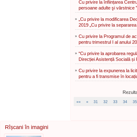
Cu privire la înființarea Cent
persoane adulte şi vârstnice 
»
„Cu privire la modificarea Dec
2019 „Cu privire la separarea
»
Cu privire la Programul de act
pentru trimestrul I al anului 2
»
“Cu privire la aprobarea regul
Direcției Asistență Socială și 
»
Cu privire la expunerea la lici
pentru a fi transmise în locaț
Rezulta
««
«
31
32
33
34
35
Rîșcani în imagini