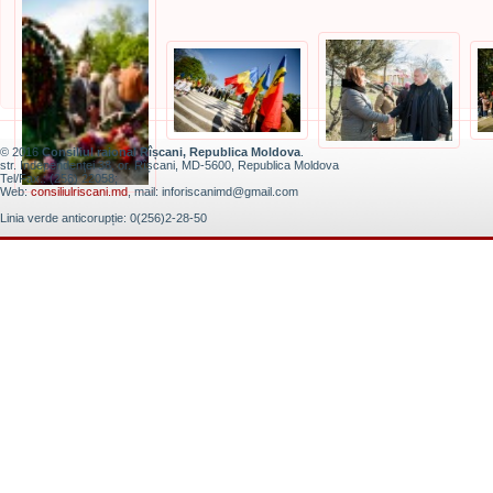
© 2016
Consiliul raional Rîșcani, Republica Moldova
.
str. Independenţei 38, or. Rîșcani, MD-5600, Republica Moldova
Tel/Fax.: (256) 22058;
Web:
consiliulriscani.md
, mail: inforiscanimd@gmail.com
Linia verde anticorupție: 0(256)2-28-50