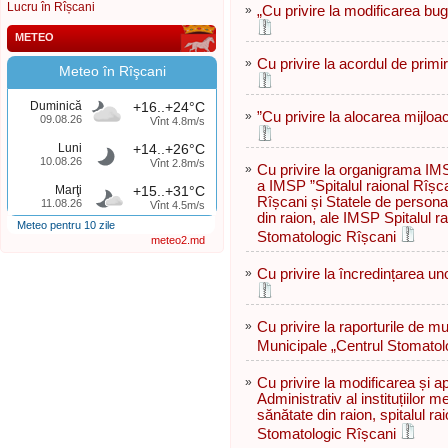
Lucru în Rîșcani
»
„Cu privire la modificarea bug
METEO
»
Cu privire la acordul de primi
Meteo în Rîşcani
Duminică
+16..+24°C
»
”Сu privire la alocarea mijloa
09.08.26
Vînt 4.8m/s
Luni
+14..+26°C
10.08.26
Vînt 2.8m/s
»
Cu privire la organigrama IM
a IMSP ”Spitalul raional Rîșc
Marţi
+15..+31°C
Rîșcani și Statele de person
11.08.26
Vînt 4.5m/s
din raion, ale IMSP Spitalul ra
Meteo pentru 10 zile
Stomatologic Rîșcani
meteo2.md
»
Cu privire la încredințarea uno
»
Cu privire la raporturile de mu
Municipale „Centrul Stomatolo
»
Cu privire la modificarea și 
Administrativ al instituțiilor 
sănătate din raion, spitalul ra
Stomatologic Rîșcani