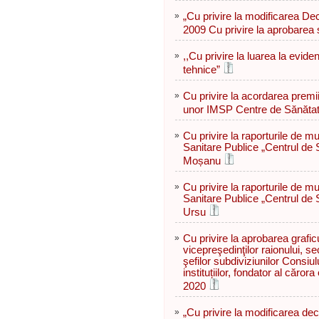
»
„Cu privire la modificarea De
2009 Cu privire la aprobarea s
»
,,Cu privire la luarea la evid
tehnice”
»
Cu privire la acordarea premi
unor IMSP Centre de Sănătate
»
Cu privire la raporturile de m
Sanitare Publice „Centrul de 
Moșanu
»
Cu privire la raporturile de m
Sanitare Publice „Centrul de 
Ursu
»
Cu privire la aprobarea grafic
vicepreşedinţilor raionului, sec
şefilor subdiviziunilor Consiul
instituțiilor, fondator al căror
2020
»
„Cu privire la modificarea dec