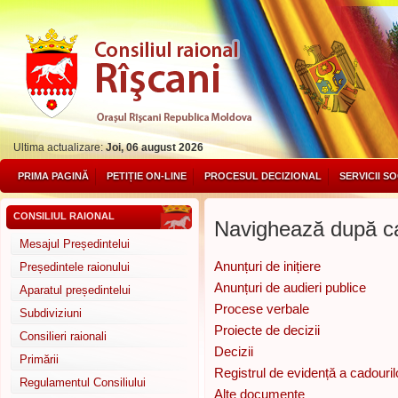
Ultima actualizare:
Joi, 06 august 2026
PRIMA PAGINĂ
PETIȚIE ON-LINE
PROCESUL DECIZIONAL
SERVICII S
CONSILIUL RAIONAL
Navighează după ca
Mesajul Președintelui
Anunțuri de inițiere
Președintele raionului
Anunțuri de audieri publice
Aparatul președintelui
Procese verbale
Subdiviziuni
Proiecte de decizii
Consilieri raionali
Decizii
Primării
Registrul de evidență a cadouril
Regulamentul Consiliului
Alte documente