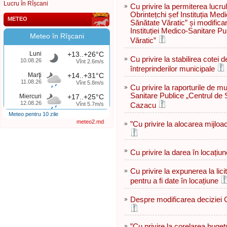
Lucru în Rîșcani
»
Cu privire la permiterea lucru
Obrintețchi șef Instituția Med
METEO
Sănătate Văratic” și modifica
Instituției Medico-Sanitare P
Meteo în Rîşcani
Văratic”
Luni
+13..+26°C
»
Cu privire la stabilirea cotei d
10.08.26
Vînt 2.6m/s
întreprinderilor municipale
Marţi
+14..+31°C
11.08.26
Vînt 5.8m/s
»
Cu privire la raporturile de m
Sanitare Publice „Centrul de S
Miercuri
+17..+25°C
12.08.26
Vînt 5.7m/s
Cazacu
Meteo pentru 10 zile
meteo2.md
»
”Сu privire la alocarea mijloa
»
Cu privire la darea în locațiun
»
Cu privire la expunerea la lici
pentru a fi date în locațiune
»
Despre modificarea deciziei C
»
”Сu privire la corelarea buget