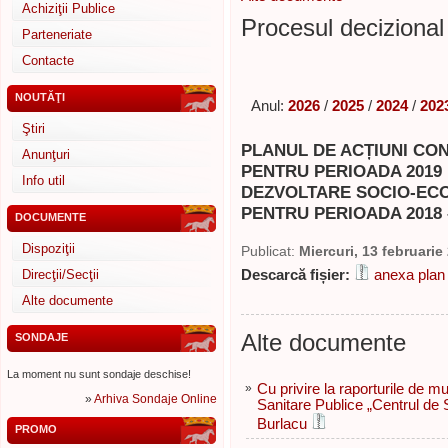
Achiziţii Publice
Procesul decizional 
Parteneriate
Contacte
NOUTĂŢI
Anul:
2026
/
2025
/
2024
/
202
Ştiri
PLANUL DE ACȚIUNI CO
Anunţuri
PENTRU PERIOADA 2019 r
Info util
DEZVOLTARE SOCIO-ECO
PENTRU PERIOADA 2018 
DOCUMENTE
Dispoziţii
Publicat:
Miercuri, 13 februarie
Direcţii/Secţii
Descarcă fișier:
anexa plan 
Alte documente
Alte documente
SONDAJE
La moment nu sunt sondaje deschise!
»
Cu privire la raporturile de m
»
Arhiva Sondaje Online
Sanitare Publice „Centrul de 
Burlacu
PROMO