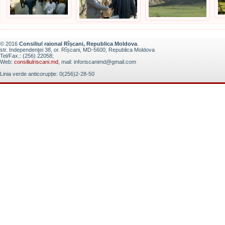
© 2016
Consiliul raional Rîșcani, Republica Moldova
.
str. Independenţei 38, or. Rîșcani, MD-5600, Republica Moldova
Tel/Fax.: (256) 22058;
Web:
consiliulriscani.md
, mail: inforiscanimd@gmail.com
Linia verde anticorupție: 0(256)2-28-50