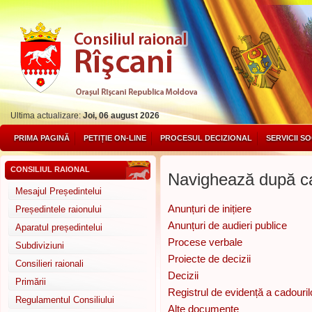
Ultima actualizare:
Joi, 06 august 2026
PRIMA PAGINĂ
PETIȚIE ON-LINE
PROCESUL DECIZIONAL
SERVICII S
CONSILIUL RAIONAL
Navighează după ca
Mesajul Președintelui
Anunțuri de inițiere
Președintele raionului
Anunțuri de audieri publice
Aparatul președintelui
Procese verbale
Subdiviziuni
Proiecte de decizii
Consilieri raionali
Decizii
Primării
Registrul de evidență a cadouril
Regulamentul Consiliului
Alte documente