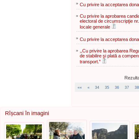
»
Cu privire la acceptarea donaț
»
Cu privire la aprobarea candid
electoral de circumscripţie nr
locale generale
»
Cu privire la acceptarea donaț
»
,,Cu privire la aprobarea Reg
de stabilire şi plată a compens
transport.”
Rezulta
««
«
34
35
36
37
38
Rîșcani în imagini