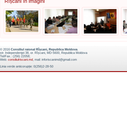
Rîșcani în imagini
© 2016
Consiliul raional Rîșcani, Republica Moldova
.
str. Independenţei 38, or. Rîșcani, MD-5600, Republica Moldova
Tel/Fax.: (256) 22058;
Web:
consiliulriscani.md
, mail: inforiscanimd@gmail.com
Linia verde anticorupție: 0(256)2-28-50