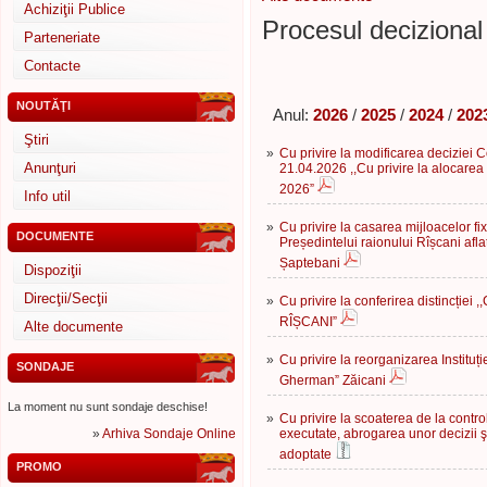
Achiziţii Publice
Procesul decizional 
Parteneriate
Contacte
NOUTĂŢI
Anul:
2026
/
2025
/
2024
/
202
Ştiri
»
Cu privire la modificarea deciziei Co
Anunţuri
21.04.2026 ,,Cu privire la alocarea
2026”
Info util
»
Cu privire la casarea mijloacelor fi
DOCUMENTE
Președintelui raionului Rîșcani afl
Șaptebani
Dispoziţii
Direcţii/Secţii
»
Cu privire la conferirea distincți
RÎȘCANI”
Alte documente
»
Cu privire la reorganizarea Instituți
SONDAJE
Gherman” Zăicani
La moment nu sunt sondaje deschise!
»
Cu privire la scoaterea de la control
»
Arhiva Sondaje Online
executate, abrogarea unor decizii şi
adoptate
PROMO