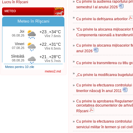
»
Cu privire la audierea raportului p
Lucru în Rîșcani
semestrul I al anului 2026
METEO
»
Cu privire la defrișarea arborilor
Meteo în Rîşcani
»
”Сu privire la alocarea mijloacelor
Joi
+23..+34°C
Componenta raională a transferuril
06.08.26
Vînt 7.6m/s
Vineri
+22..+31°C
»
Сu privire la alocarea mijloacelor f
07.08.26
Vînt 6.5m/s
anul 2026
Sîmbătă
+21..+28°C
08.08.26
Vînt 5.7m/s
»
Cu privire la transmiterea cu titlu gr
Meteo pentru 10 zile
meteo2.md
»
„Cu privire la modificarea bugetulu
»
Cu privire la efectuarea controlului
tinerilor născuţi în anul 2011
»
Cu privire la aprobarea Regulament
cercetatrea documentelor de arhivă 
Rîșcani
»
Cu privire la efectuarea controlului 
serviciul militar în termen și cel c