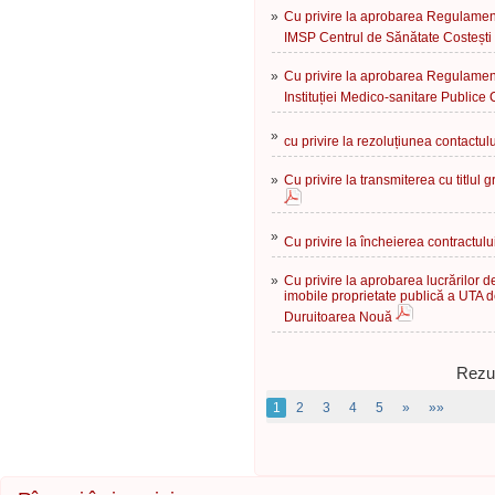
»
Cu privire la aprobarea Regulament
IMSP Centrul de Sănătate Costești
»
Cu privire la aprobarea Regulament
Instituției Medico-sanitare Publice
»
cu privire la rezoluțiunea contactul
»
Cu privire la transmiterea cu titlul 
»
Cu privire la încheierea contractul
»
Cu privire la aprobarea lucrărilor 
imobile proprietate publică a UTA d
Duruitoarea Nouă
Rezul
1
2
3
4
5
»
»»