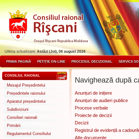
Ultima actualizare:
Astăzi (Joi), 06 august 2026
PRIMA PAGINĂ
PETIȚIE ON-LINE
PROCESUL DECIZIONAL
SERVICII S
CONSILIUL RAIONAL
Navighează după ca
Mesajul Președintelui
Anunțuri de inițiere
Președintele raionului
Anunțuri de audieri publice
Aparatul președintelui
Procese verbale
Subdiviziuni
Proiecte de decizii
Consilieri raionali
Decizii
Primării
Registrul de evidență a cadouril
Regulamentul Consiliului
Alte documente