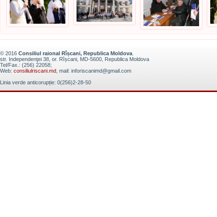
© 2016
Consiliul raional Rîșcani, Republica Moldova
.
str. Independenţei 38, or. Rîșcani, MD-5600, Republica Moldova
Tel/Fax.: (256) 22058;
Web:
consiliulriscani.md
, mail: inforiscanimd@gmail.com
Linia verde anticorupție: 0(256)2-28-50