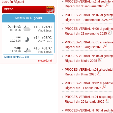
»
PROCES-VERBAL nr.1 al ședinței ex
Lucru în Rîșcani
Rîșcani din 30 ianuarie 2026
METEO
»
PROCES-VERBAL Nr. 07 al ședinței 
Meteo în Rîşcani
Rîșcani din 10 decembrie 2025
Duminică
+16..+24°C
»
PROCES-VERBAL Nr.06 al şedinţei e
09.08.26
Vînt 4.8m/s
Rîşcani din 21 noiembrie 2025
Luni
+14..+26°C
10.08.26
Vînt 2.8m/s
»
PROCES-VERBAL nr. 05 al ședinței 
Rîșcani din 13 august 2025
Marţi
+15..+31°C
11.08.26
Vînt 4.5m/s
»
PROCES-VERBAL Nr. 04 al ședinței 
Meteo pentru 10 zile
meteo2.md
Rîșcani din 8 iulie 2025
»
PROCES-VERBAL nr.03 al ședinței e
Rîșcani din 8 mai 2025
»
PROCES-VERBAL Nr.02 al ședinței 
Rîșcani din 11 aprilie 2025
»
PROCES-VERBAL nr.01 al ședinței e
Rîșcani din 29 ianuarie 2025
»
PROCES-VERBAL Nr. 07 al ședinței 