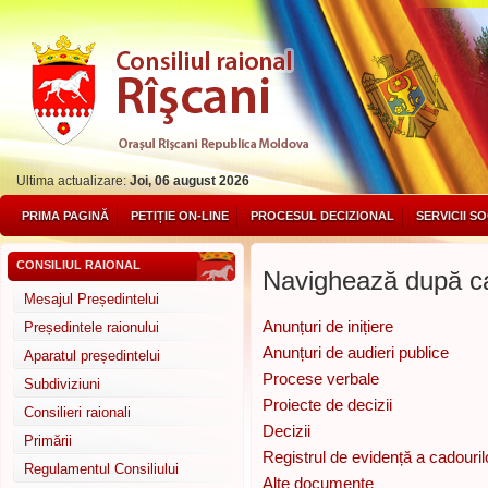
Ultima actualizare:
Joi, 06 august 2026
PRIMA PAGINĂ
PETIȚIE ON-LINE
PROCESUL DECIZIONAL
SERVICII S
CONSILIUL RAIONAL
Navighează după ca
Mesajul Președintelui
Anunțuri de inițiere
Președintele raionului
Anunțuri de audieri publice
Aparatul președintelui
Procese verbale
Subdiviziuni
Proiecte de decizii
Consilieri raionali
Decizii
Primării
Registrul de evidență a cadouril
Regulamentul Consiliului
Alte documente