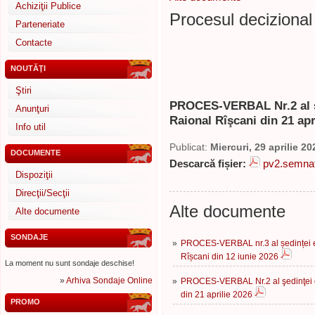
Achiziţii Publice
Procesul decizional
Parteneriate
Contacte
NOUTĂŢI
Ştiri
PROCES-VERBAL Nr.2 al şe
Anunţuri
Raional Rîşcani din 21 apr
Info util
Publicat:
Miercuri, 29 aprilie 20
DOCUMENTE
Descarcă fișier:
pv2.semnat
Dispoziţii
Direcţii/Secţii
Alte documente
Alte documente
SONDAJE
»
PROCES-VERBAL nr.3 al ședinței ex
Rîșcani din 12 iunie 2026
La moment nu sunt sondaje deschise!
»
Arhiva Sondaje Online
»
PROCES-VERBAL Nr.2 al şedinţei or
din 21 aprilie 2026
PROMO