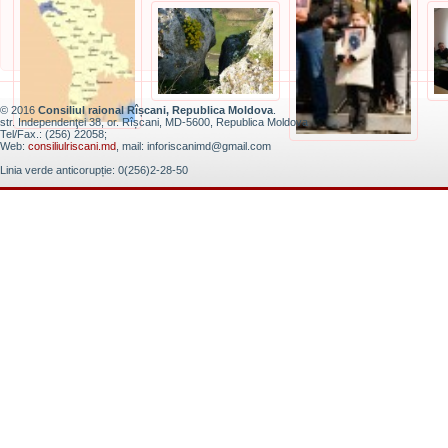
© 2016
Consiliul raional Rîșcani, Republica Moldova
.
str. Independenţei 38, or. Rîșcani, MD-5600, Republica Moldova
Tel/Fax.: (256) 22058;
Web:
consiliulriscani.md
, mail: inforiscanimd@gmail.com
Linia verde anticorupție: 0(256)2-28-50