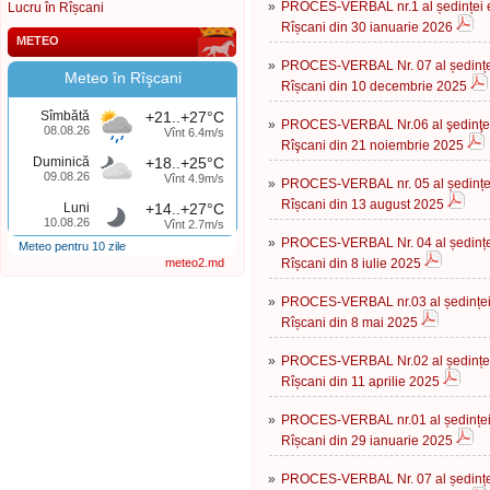
»
PROCES-VERBAL nr.1 al ședinței ex
Lucru în Rîșcani
Rîșcani din 30 ianuarie 2026
METEO
»
PROCES-VERBAL Nr. 07 al ședinței 
Meteo în Rîşcani
Rîșcani din 10 decembrie 2025
Sîmbătă
+21..+27°C
»
PROCES-VERBAL Nr.06 al şedinţei e
08.08.26
Vînt 6.4m/s
Rîşcani din 21 noiembrie 2025
Duminică
+18..+25°C
09.08.26
Vînt 4.9m/s
»
PROCES-VERBAL nr. 05 al ședinței 
Rîșcani din 13 august 2025
Luni
+14..+27°C
10.08.26
Vînt 2.7m/s
»
PROCES-VERBAL Nr. 04 al ședinței 
Meteo pentru 10 zile
meteo2.md
Rîșcani din 8 iulie 2025
»
PROCES-VERBAL nr.03 al ședinței e
Rîșcani din 8 mai 2025
»
PROCES-VERBAL Nr.02 al ședinței 
Rîșcani din 11 aprilie 2025
»
PROCES-VERBAL nr.01 al ședinței e
Rîșcani din 29 ianuarie 2025
»
PROCES-VERBAL Nr. 07 al ședinței 