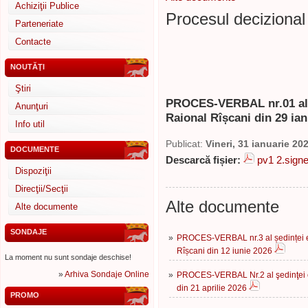
Achiziţii Publice
Procesul decizional
Parteneriate
Contacte
NOUTĂŢI
Ştiri
PROCES-VERBAL nr.01 al ș
Anunţuri
Raional Rîșcani din 29 ia
Info util
Publicat:
Vineri, 31 ianuarie 20
DOCUMENTE
Descarcă fișier:
pv1 2.signe
Dispoziţii
Direcţii/Secţii
Alte documente
Alte documente
SONDAJE
»
PROCES-VERBAL nr.3 al ședinței ex
Rîșcani din 12 iunie 2026
La moment nu sunt sondaje deschise!
»
Arhiva Sondaje Online
»
PROCES-VERBAL Nr.2 al şedinţei or
din 21 aprilie 2026
PROMO