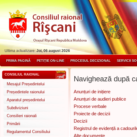
Ultima actualizare:
Joi, 06 august 2026
PRIMA PAGINĂ
PETIȚIE ON-LINE
PROCESUL DECIZIONAL
SERVICII S
CONSILIUL RAIONAL
Navighează după ca
Mesajul Președintelui
Anunțuri de inițiere
Președintele raionului
Anunțuri de audieri publice
Aparatul președintelui
Procese verbale
Subdiviziuni
Proiecte de decizii
Consilieri raionali
Decizii
Primării
Registrul de evidență a cadouril
Regulamentul Consiliului
Alte documente