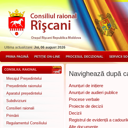
Ultima actualizare:
Joi, 06 august 2026
PRIMA PAGINĂ
PETIȚIE ON-LINE
PROCESUL DECIZIONAL
SERVICII S
CONSILIUL RAIONAL
Navighează după ca
Mesajul Președintelui
Anunțuri de inițiere
Președintele raionului
Anunțuri de audieri publice
Aparatul președintelui
Procese verbale
Subdiviziuni
Proiecte de decizii
Consilieri raionali
Decizii
Primării
Registrul de evidență a cadouril
Regulamentul Consiliului
Alte documente