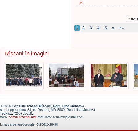
Rezul
1
2
3
4
5
»
»»
Rîșcani în imagini
© 2016
Consiliul raional Rîșcani, Republica Moldova
.
str. Independenţei 38, or. Rîșcani, MD-5600, Republica Moldova
Tel/Fax.: (256) 22058;
Web:
consiliulriscani.md
, mail: inforiscanimd@gmail.com
Linia verde anticorupție: 0(256)2-28-50