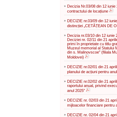
»
Decizia Nr.03/08 din 12 iunie 
contractului de locațiune
»
DECIZIE nr.03/09 din 12 iunie
distincției „CETĂȚEAN DE O
»
Decizia nr.03/10 din 12 iunie 
Deciziei nr. 02/11 din 21 april
primi în proprietate cu titlu gr
Muzeul memorial al Statului M
din s. Malinovscoe” (filiala M
Moldovei)
»
DECIZIE nr.02/01 din 21 aprili
planului de acțiuni pentru anu
»
DECIZIE nr.02/02 din 21 april
raportului anual, privind exec
anul 2025”
»
DECIZIE nr. 02/03 din 21 april
mijloacelor financiare pentru 
»
DECIZIE nr. 02/04 din 21 april