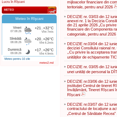
Lucru în Rîșcani
mijloacelor financiare din com
teritoriale, pentru anul 2026
METEO
»
DECIZIE nr. 03/03 din 12 iuni
Meteo în Rîşcani
anexei nr. 1 la Decizia Consil
din 21 aprilie 2026 „Cu privire
Vineri
+21..+32°C
financiare din Componenta rai
07.08.26
Vînt 7m/s
categoriale, pentru anul 2026
Sîmbătă
+20..+26°C
08.08.26
Vînt 6.2m/s
»
DECIZIE nr.03/04 din 12 iunie
deciziei Consiliului raional n
Duminică
+17..+26°C
,,Cu privire la acceptarea trans
09.08.26
Vînt 4.9m/s
unităților de echipamente TIC
Meteo pentru 10 zile
meteo2.md
»
DECIZIE nr. 03/05 din 12 iuni
unei unități de personal la D
»
DECIZIE nr.03/06 din 12 iunie
instituției Centrul de tineret 
Învățământ, Tineret Rîșcani î
Rîșcani
»
DECIZIE nr.03/07 din 12 iunie
contractului de locațiune a ac
„Centrul de Sănătate Recea”