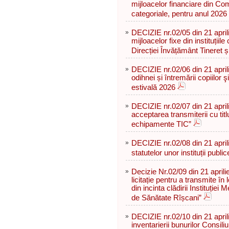
mijloacelor financiare din Com
categoriale, pentru anul 2026
»
DECIZIE nr.02/05 din 21 april
mijloacelor fixe din instituțiil
Direcției Învățământ Tineret ș
»
DECIZIE nr.02/06 din 21 april
odihnei și întremării copiilor 
estivală 2026
»
DECIZIE nr.02/07 din 21 aprili
acceptarea transmiterii cu titlu
echipamente TIC”
»
DECIZIE nr.02/08 din 21 april
statutelor unor instituții public
»
Decizie Nr.02/09 din 21 aprili
licitație pentru a transmite în 
din incinta clădirii Instituție
de Sănătate Rîșcani”
»
DECIZIE nr.02/10 din 21 aprili
inventarierii bunurilor Consili