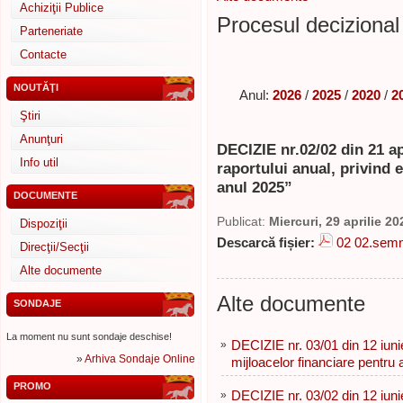
Achiziţii Publice
Procesul decizional 
Parteneriate
Contacte
NOUTĂŢI
Anul:
2026
/
2025
/
2020
/
2
Ştiri
Anunţuri
DECIZIE nr.02/02 din 21 ap
Info util
raportului anual, privind 
anul 2025”
DOCUMENTE
Publicat:
Miercuri, 29 aprilie 20
Dispoziţii
Descarcă fișier:
02 02.semn
Direcţii/Secţii
Alte documente
Alte documente
SONDAJE
La moment nu sunt sondaje deschise!
»
DECIZIE nr. 03/01 din 12 iuni
»
Arhiva Sondaje Online
mijloacelor financiare pentru 
PROMO
»
DECIZIE nr. 03/02 din 12 iuni