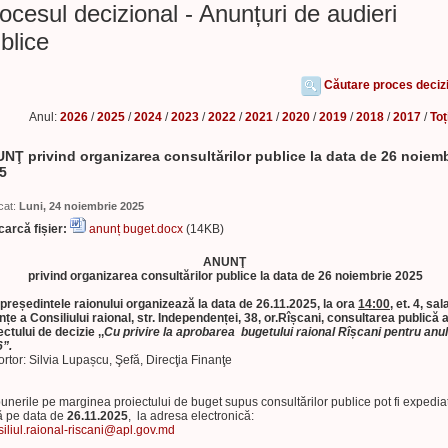
ocesul decizional - Anunțuri de audieri
blice
Căutare proces deciz
Anul:
2026
/
2025
/
2024
/
2023
/
2022
/
2021
/
2020
/
2019
/
2018
/
2017
/
Toț
NŢ privind organizarea consultărilor publice la data de 26 noiem
5
cat:
Luni, 24 noiembrie 2025
arcă fișier:
anunț buget.docx
(14KB)
ANUNŢ
privind organizarea consultărilor publice la data de 26 noiembrie 2025
președintele raionului organizează la data de 26.11.2025, la ora
14:00,
et. 4, sal
nțe a Consiliului raional, str. Independenței, 38, or.Rîșcani, consultarea publică 
ectului de decizie ,,
Cu privire la aprobarea bugetului raional Rîșcani pentru anul
”.
portor: Silvia Lupașcu, Şefă, Direcţia Finanţe
unerile pe marginea proiectului de buget supus consultărilor publice pot fi expedia
 pe data de
26.11.2025
, la adresa electronică:
iliul.raional-riscani@apl.gov.md