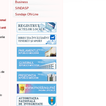
Business
SINDASP
Sondaje ON-Line
ional
i anii
brie
a de
a
te