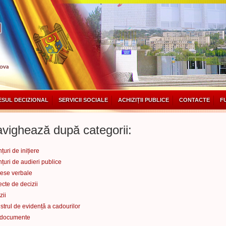
SUL DECIZIONAL
SERVICII SOCIALE
ACHIZIȚII PUBLICE
CONTACTE
F
vighează după categorii:
țuri de inițiere
țuri de audieri publice
ese verbale
ecte de decizii
zii
strul de evidență a cadourilor
 documente