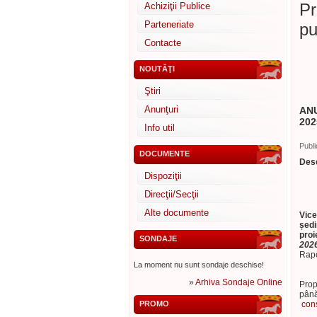
Pr
Achiziţii Publice
Parteneriate
pu
Contacte
NOUTĂŢI
Ştiri
Anunţuri
ANU
202
Info util
Publi
DOCUMENTE
Desc
Dispoziţii
Direcţii/Secţii
Alte documente
Vice
ședi
proi
SONDAJE
2026
Ra
La moment nu sunt sondaje deschise!
»
Arhiva Sondaje Online
Prop
până
PROMO
cons