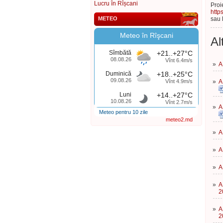
Lucru în Rîșcani
Proi
http
METEO
sau 
Meteo în Rîşcani
Al
Sîmbătă
+21..+27°C
08.08.26
Vînt 6.4m/s
»
A
Duminică
+18..+25°C
09.08.26
Vînt 4.9m/s
»
A
Luni
+14..+27°C
10.08.26
Vînt 2.7m/s
»
A
Meteo pentru 10 zile
meteo2.md
»
A
»
A
»
A
»
A
2
»
A
2