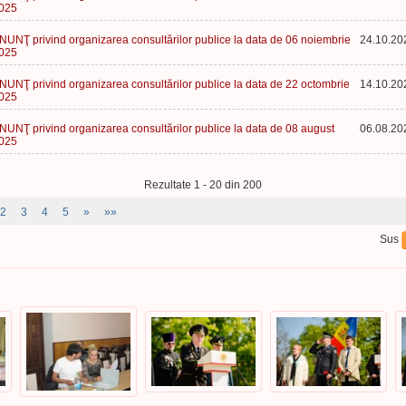
025
NUNŢ privind organizarea consultărilor publice la data de 06 noiembrie
24.10.20
025
NUNŢ privind organizarea consultărilor publice la data de 22 octombrie
14.10.20
025
NUNŢ privind organizarea consultărilor publice la data de 08 august
06.08.20
025
Rezultate 1 - 20 din 200
2
3
4
5
»
»»
Sus