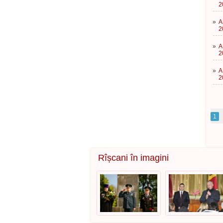
2
»
A
2
»
A
2
»
A
2
1
Rîșcani în imagini