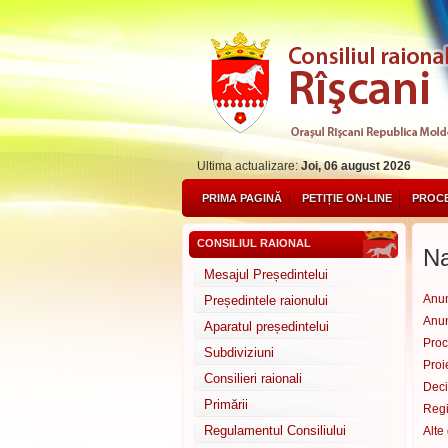
Ultima actualizare:
Joi, 06 august 2026
PRIMA PAGINĂ
PETIȚIE ON-LINE
PROCE
CONSILIUL RAIONAL
Na
Mesajul Președintelui
Anun
Președintele raionului
Anun
Aparatul președintelui
Proc
Subdiviziuni
Proi
Consilieri raionali
Deci
Primării
Regi
Regulamentul Consiliului
Alte