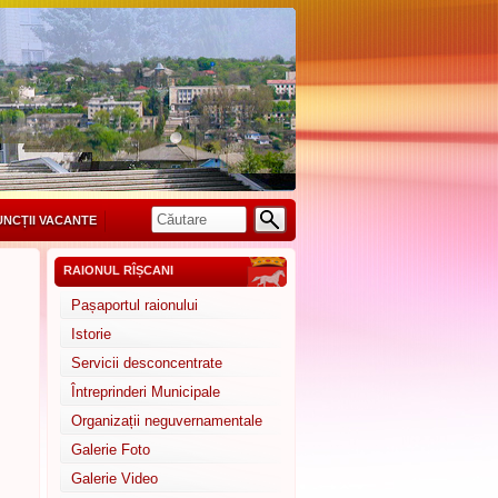
UNCȚII VACANTE
RAIONUL RÎȘCANI
Pașaportul raionului
Istorie
Servicii desconcentrate
Întreprinderi Municipale
Organizații neguvernamentale
Galerie Foto
Galerie Video