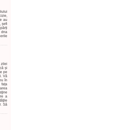
iului
izie,
te au
, șefi
părți
, dna
erile
zilei
că și
ce pe
i. Vă
eu în
 fața
rarea
sţine
are a
ăţile
r. Să