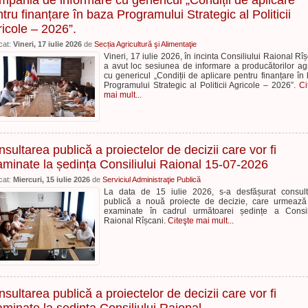
pania de informare cu genericul „Condiții de aplicare
tru finanțare în baza Programului Strategic al Politicii
icole – 2026”.
cat:
Vineri, 17 iulie 2026
de
Secția Agricultură şi Alimentaţie
Vineri, 17 iulie 2026, în incinta Consiliului Raional Rîș
a avut loc sesiunea de informare a producătorilor agr
cu genericul „Condiții de aplicare pentru finanțare în
Programului Strategic al Politicii Agricole – 2026”.
Ci
mai mult...
sultarea publică a proiectelor de decizii care vor fi
minate la ședința Consiliului Raional 15-07-2026
cat:
Miercuri, 15 iulie 2026
de
Serviciul Administraţie Publică
La data de 15 iulie 2026, s-a desfășurat consul
publică a nouă proiecte de decizie, care urmează
examinate în cadrul următoarei ședințe a Consil
Raional Rîșcani.
Citeşte mai mult...
sultarea publică a proiectelor de decizii care vor fi