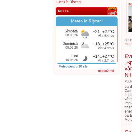
Lucru în Rîșcani
METEO
Meteo în Rîşcani
Sîmbătă
+21..+27°C
08.08.26
Vînt 6.4m/s
secr
Duminică
+18..+25°C
mult.
09.08.26
Vînt 4.9m/s
Eve
Luni
+14..+27°C
10.08.26
Vînt 2.7m/s
„Sp
Meteo pentru 10 zile
vâr
meteo2.md
Nih
Publi
La d
Camp
impl
vârs
impl
fina
ener
part
Mol