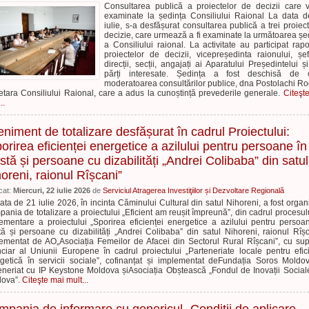
Consultarea publică a proiectelor de decizii care v
examinate la ședința Consiliului Raional La data 
iulie, s-a desfășurat consultarea publică a trei proiec
decizie, care urmează a fi examinate la următoarea șe
a Consiliului raional. La activitate au participat rapor
proiectelor de decizii, vicepreședinta raionului, șe
direcții, secții, angajați ai Aparatului Președintelui și
părți interesate. Ședința a fost deschisă de c
moderatoarea consultărilor publice, dna Postolachi Ro
etara Consiliului Raional, care a adus la cunoștință prevederile generale.
Citeşt
..
niment de totalizare desfășurat în cadrul Proiectului:
orirea eficienței energetice a azilului pentru persoane în
stă și persoane cu dizabilități „Andrei Colibaba” din satul
oreni, raionul Rîșcani”
cat:
Miercuri, 22 iulie 2026
de
Serviciul Atragerea Investiţiilor și Dezvoltare Regională
ata de 21 iulie 2026, în incinta Căminului Cultural din satul Nihoreni, a fost organ
ania de totalizare a proiectului „Eficient am reușit împreună”, din cadrul procesul
ementare a proiectului „Sporirea eficienței energetice a azilului pentru persoa
tă și persoane cu dizabilități „Andrei Colibaba” din satul Nihoreni, raionul Rîșc
ementat de AO„Asociația Femeilor de Afacei din Sectorul Rural Rîșcani”, cu sup
nciar al Uniunii Europene în cadrul proiectului „Parteneriate locale pentru efic
getică în servicii sociale”, cofinanțat și implementat deFundația Soros Moldo
eneriat cu IP Keystone Moldova șiAsociația Obștească „Fondul de Inovații Social
dova”.
Citeşte mai mult...