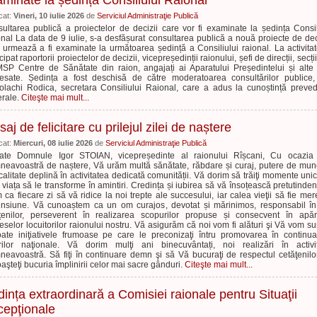
minate la ședința Consiliului Raional
cat:
Vineri, 10 iulie 2026
de
Serviciul Administraţie Publică
ultarea publică a proiectelor de decizii care vor fi examinate la ședința Consil
nal La data de 9 iulie, s-a desfășurat consultarea publică a nouă proiecte de dec
 urmează a fi examinate la următoarea ședință a Consiliului raional. La activita
cipat raportorii proiectelor de decizii, vicepreședinții raionului, șefi de direcții, secții
MSP Centre de Sănătate din raion, angajați ai Aparatului Președintelui și alte 
resate. Ședința a fost deschisă de către moderatoarea consultărilor publice
olachi Rodica, secretara Consiliului Raional, care a adus la cunoștință preved
rale.
Citeşte mai mult...
aj de felicitare cu prilejul zilei de naștere
cat:
Miercuri, 08 iulie 2026
de
Serviciul Administraţie Publică
ate Domnule Igor STOIAN, vicepreședinte al raionului Rîșcani, Cu ocazia 
eavoastră de naștere, Vă urăm multă sănătate, răbdare și curaj, putere de mun
icalitate deplină în activitatea dedicată comunității. Vă dorim să trăiţi momente uni
 viața să le transforme în amintiri. Credința și iubirea să vă însoțească pretutinden
 ca fiecare zi să vă ridice la noi trepte ale succesului, iar calea vieţii să fie mer
nsiune. Vă cunoaștem ca un om curajos, devotat și mărinimos, responsabil în
țenilor, perseverent în realizarea scopurilor propuse și consecvent în apă
reselor locuitorilor raionului nostru. Vă asigurăm că noi vom fi alături şi Vă vom su
oate iniţiativele frumoase pe care le preconizaţi întru promovarea în continu
rilor naţionale. Vă dorim mulţi ani binecuvântați, noi realizări în activit
eavoastră. Să fiţi în continuare demn şi să Vă bucuraţi de respectul cetăţenilo
aşteţi bucuria împlinirii celor mai sacre gânduri.
Citeşte mai mult...
ința extraordinară a Comisiei raionale pentru Situaţii
cepţionale