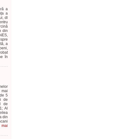
ară a
nța a
i, dl
ntru
rcină
m din
ANES,
espre
tă, a
beni,
robat
ne în
melor
l mai
 de 5
i de
al de
1; Al
eilea
a din
șcani
e mai