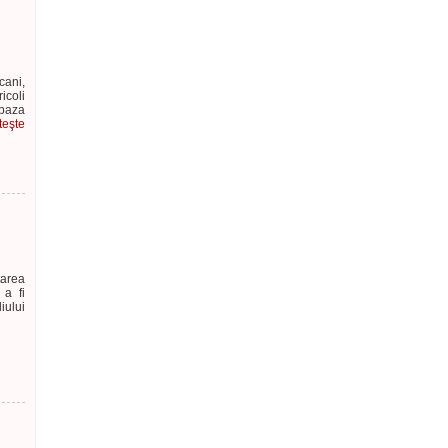
cani,
icoli
 baza
teşte
tarea
 a fi
iului