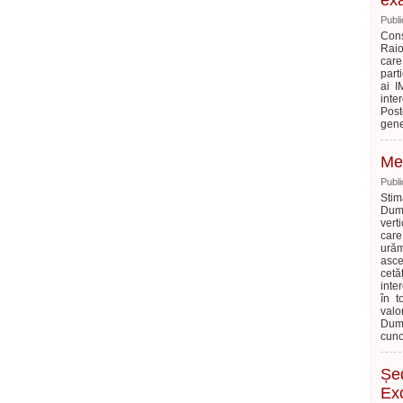
exa
Publi
Cons
Raio
care
parti
ai I
inte
Post
gene
Mes
Publi
Stim
Dumn
vert
care
urăm
asce
cetă
inte
în t
valo
Dumn
cuno
Șed
Ex