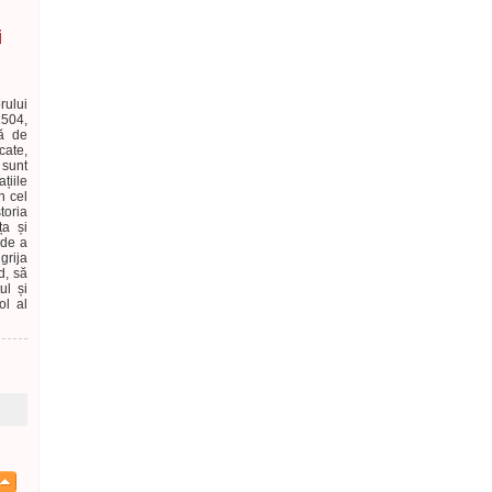
i
rului
1504,
tă de
cate,
 sunt
țiile
n cel
toria
ța și
 de a
grija
d, să
ul și
ol al