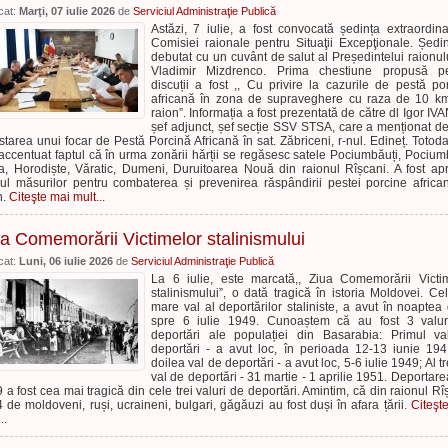
cat:
Marţi, 07 iulie 2026
de
Serviciul Administraţie Publică
Astăzi, 7 iulie, a fost convocată ședința extraordin
Comisiei raionale pentru Situaţii Excepţionale. Ședi
debutat cu un cuvânt de salut al Președintelui raionulu
Vladimir Mizdrenco. Prima chestiune propusă pe
discuții a fost ,, Cu privire la cazurile de pestă po
africană în zona de supraveghere cu raza de 10 k
raion”. Informația a fost prezentată de către dl Igor IV
șef adjunct, șef secție SSV STSA, care a menționat d
starea unui focar de Pestă Porcină Africană în sat. Zăbriceni, r-nul. Edineț. Totoda
 accentuat faptul că în urma zonării hărții se regăsesc satele Pociumbăuți, Pocium
a, Horodiște, Văratic, Dumeni, Duruitoarea Nouă din raionul Rîșcani. A fost ap
ul măsurilor pentru combaterea și prevenirea răspândirii pestei porcine africa
n.
Citeşte mai mult...
a Comemorării Victimelor stalinismului
cat:
Luni, 06 iulie 2026
de
Serviciul Administraţie Publică
La 6 iulie, este marcată,, Ziua Comemorării Victi
stalinismului”, o dată tragică în istoria Moldovei. Ce
mare val al deportărilor staliniste, a avut în noaptea
spre 6 iulie 1949. Cunoaștem că au fost 3 valur
deportări ale populației din Basarabia: Primul v
deportări - a avut loc, în perioada 12-13 iunie 194
doilea val de deportări - a avut loc, 5-6 iulie 1949; Al tr
val de deportări - 31 martie - 1 aprilie 1951. Deportare
 a fost cea mai tragică din cele trei valuri de deportări. Amintim, că din raionul Rî
 de moldoveni, ruși, ucraineni, bulgari, găgăuzi au fost duși în afara țării.
Citeşt
..