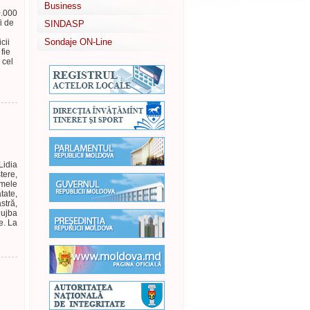
Business
0.000
i de
SINDASP
Sondaje ON-Line
cii
fie
 cel
Lidia
tere,
umele
tate,
stră,
lujba
e. La