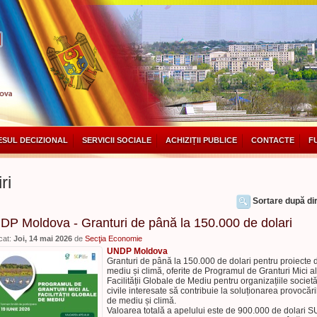
SUL DECIZIONAL
SERVICII SOCIALE
ACHIZIȚII PUBLICE
CONTACTE
F
ri
Sortare după dir
DP Moldova - Granturi de până la 150.000 de dolari
cat:
Joi, 14 mai 2026
de
Secţia Economie
UNDP Moldova
Granturi de până la 150.000 de dolari pentru proiecte 
mediu și climă, oferite de Programul de Granturi Mici al
Facilității Globale de Mediu pentru organizațiile societăț
civile interesate să contribuie la soluționarea provocări
de mediu și climă.
Valoarea totală a apelului este de 900.000 de dolari S