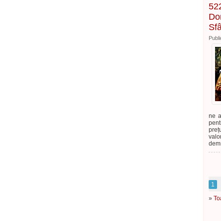
522
Dom
Sf
Publi
ne a
pent
preț
valo
demni
1
»
To