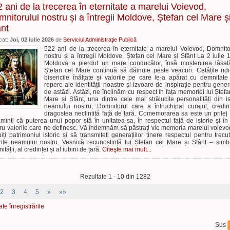
 ani de la trecerea în eternitate a marelui Voievod,
nitorului nostru și a întregii Moldove, Ștefan cel Mare ș
ânt
cat:
Joi, 02 iulie 2026
de
Serviciul Administraţie Publică
522 ani de la trecerea în eternitate a marelui Voievod, Domnito
nostru și a întregii Moldove, Ștefan cel Mare și Sfânt La 2 iulie 
Moldova a pierdut un mare conducător, însă moștenirea lăsa
Ștefan cel Mare continuă să dăinuie peste veacuri. Cetățile ridi
bisericile înălțate și valorile pe care le-a apărat cu demnitate
repere ale identității noastre și izvoare de inspirație pentru genera
de astăzi. Astăzi, ne înclinăm cu respect în fața memoriei lui Ștefa
Mare și Sfânt, una dintre cele mai strălucite personalități din is
neamului nostru, Domnitorul care a întruchipat curajul, credin
dragostea neclintită față de țară. Comemorarea sa este un prilej
minti că puterea unui popor stă în unitatea sa, în respectul față de istorie și în 
ru valorile care ne definesc. Vă îndemnăm să păstrați vie memoria marelui voievo
uiți patrimoniul istoric și să transmiteți generațiilor tinere respectul pentru trecut
rile neamului nostru. Veșnică recunoștință lui Ștefan cel Mare și Sfânt – simb
tății, al credinței și al iubirii de țară.
Citeşte mai mult...
Rezultate 1 - 10 din 1282
2
3
4
5
»
»»
ate înregistrările
Sus