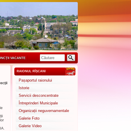
UNCȚII VACANTE
RAIONUL RÎȘCANI
Pașaportul raionului
ecţii
Istorie
Servicii desconcentrate
Întreprinderi Municipale
de
Organizații neguvernamentale
ii
Galerie Foto
lor
Galerie Video
UA.