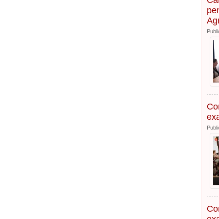
Cam
pen
Agr
Publi
Con
exa
Publi
Con