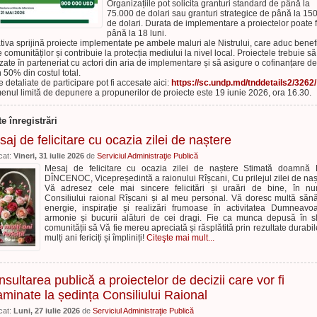
Organizațiile pot solicita granturi standard de până la
75.000 de dolari sau granturi strategice de până la 15
de dolari. Durata de implementare a proiectelor poate f
până la 18 luni.
iativa sprijină proiecte implementate pe ambele maluri ale Nistrului, care aduc benefi
e comunităților și contribuie la protecția mediului la nivel local. Proiectele trebuie să 
izate în parteneriat cu actori din aria de implementare și să asigure o cofinanțare de
n 50% din costul total.
e detaliate de participare pot fi accesate aici:
https://sc.undp.md/tnddetails2/3262/
enul limită de depunere a propunerilor de proiecte este 19 iunie 2026, ora 16.30.
te înregistrări
aj de felicitare cu ocazia zilei de naștere
cat:
Vineri, 31 iulie 2026
de
Serviciul Administraţie Publică
Mesaj de felicitare cu ocazia zilei de naștere Stimată doamnă 
DÎNCENOC, Vicepreședintă a raionului Rîșcani, Cu prilejul zilei de naș
Vă adresez cele mai sincere felicitări și uraări de bine, în n
Consiliului raional Rîșcani și al meu personal. Vă doresc multă sănă
energie, inspirație și realizări frumoase în activitatea Dumneavoa
armonie și bucurii alături de cei dragi. Fie ca munca depusă în s
comunității să Vă fie mereu apreciată și răsplătită prin rezultate durabil
mulți ani fericiți și împliniți!
Citeşte mai mult...
sultarea publică a proiectelor de decizii care vor fi
minate la ședința Consiliului Raional
cat:
Luni, 27 iulie 2026
de
Serviciul Administraţie Publică