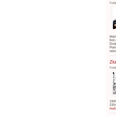
Publi
depi
fost
Druț
Plan
raio
Ziu
Publi
1949
2354
mult.