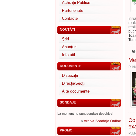
Achiziţii Publice
Parteneriate
Contacte
Iniț
real
real
NOUTĂŢI
puți
Toat
Ştiri
Term
Anunţuri
Al
Info util
Mes
DOCUMENTE
Publi
Dispoziţii
Direcţii/Secţii
Alte documente
SONDAJE
La moment nu sunt sondaje deschise!
Con
»
Arhiva Sondaje Online
exa
PROMO
Publi