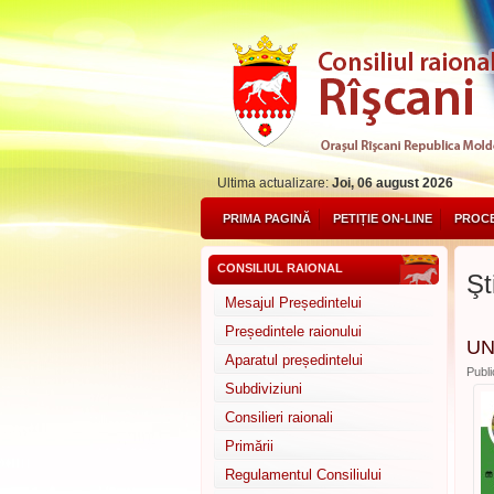
Ultima actualizare:
Joi, 06 august 2026
PRIMA PAGINĂ
PETIȚIE ON-LINE
PROCE
CONSILIUL RAIONAL
Şti
Mesajul Președintelui
Președintele raionului
UN
Aparatul președintelui
Publi
Subdiviziuni
Consilieri raionali
Primării
Regulamentul Consiliului