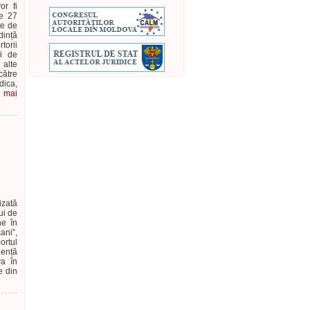
or fi
de 27
te de
dință
torii
fi de
 alte
ătre
dica,
e mai
izată
ui de
ne în
ani”,
ortul
iență
va în
e din