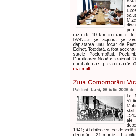
Ast
extr
Exce
salu
Miz
disc
porc
raza de 10 km din raion”. Inf
IVANES, șef adjunct, șef se
depistarea unui focar de Pestă
Edineț. Totodată, a fost accentu
satele Pociumbăuți, Pociumb
Duruitoarea Nouă din raionul Rî
combaterea și prevenirea răspând
mai mult...
Ziua Comemorării Vict
Publicat:
Luni, 06 iulie 2026
de
La 6
Victi
Mold
stal
1949
ale 
depo
1941; Al doilea val de deportări 
deportări - 31 martie - 1 apri