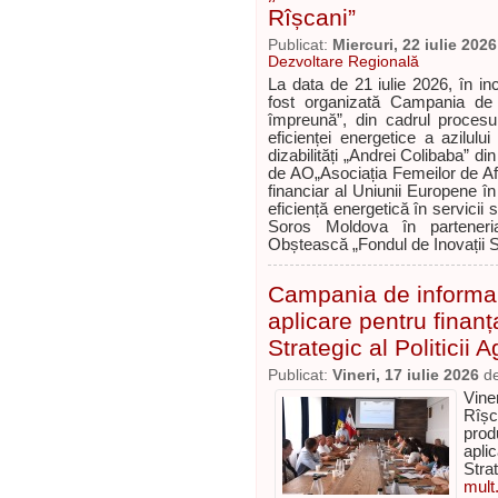
Rîșcani”
Publicat:
Miercuri, 22 iulie 2026
Dezvoltare Regională
La data de 21 iulie 2026, în inc
fost organizată Campania de t
împreună”, din cadrul procesu
eficienței energetice a azilul
dizabilități „Andrei Colibaba” di
de AO„Asociația Femeilor de Afa
financiar al Uniunii Europene în
eficiență energetică în servicii
Soros Moldova în parteneri
Obștească „Fondul de Inovații 
Campania de informare
aplicare pentru finan
Strategic al Politicii 
Publicat:
Vineri, 17 iulie 2026
d
Viner
Rîșc
prod
apli
Strat
mult.