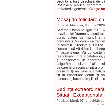
Ședința a fost deschisă de că
Postolachi Rodica, secretara Co
prevederile generale.
Citeşte ma
Mesaj de felicitare cu 
Publicat:
Miercuri, 08 iulie 2026
Stimate Domnule Igor STOIAN,
ocazia zilei Dumneavoastră de 
curaj, putere de muncă și ver
comunității. Vă dorim să trăiţi
în amintiri. Credința și iubir
fiecare zi să vă ridice la noi tre
în ascensiune. Vă cunoaștem
responsabil în fața cetățenilor,
și consecvent în apărarea int
asigurăm că noi vom fi alături ş
pe care le preconizaţi întru pro
dorim mulţi ani binecuvântați, n
fiţi în continuare demn şi să
cunoaşteţi bucuria împlinirii ce
Ședința extraordinară
Situaţii Excepţionale
Publicat:
Marţi, 07 iulie 2026
d