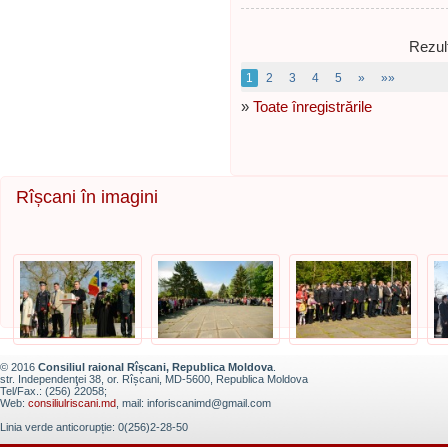
Rezult
1
2
3
4
5
»
»»
»
Toate înregistrările
Rîșcani în imagini
© 2016
Consiliul raional Rîșcani, Republica Moldova
.
str. Independenţei 38, or. Rîșcani, MD-5600, Republica Moldova
Tel/Fax.: (256) 22058;
Web:
consiliulriscani.md
, mail: inforiscanimd@gmail.com
Linia verde anticorupție: 0(256)2-28-50