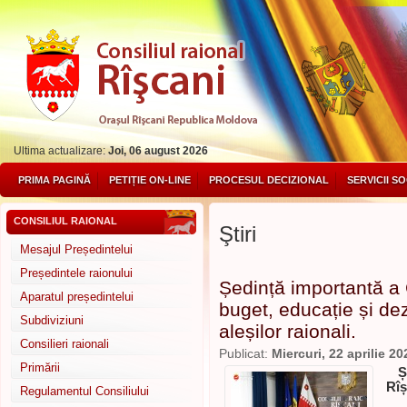
Ultima actualizare:
Joi, 06 august 2026
PRIMA PAGINĂ
PETIȚIE ON-LINE
PROCESUL DECIZIONAL
SERVICII S
CONSILIUL RAIONAL
Ştiri
Mesajul Președintelui
Președintele raionului
Ședință importantă a 
Aparatul președintelui
buget, educație și de
Subdiviziuni
aleșilor raionali.
Consilieri raionali
Publicat:
Miercuri, 22 aprilie 20
Primării
Ș
Rîș
Regulamentul Consiliului