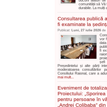
bucurii alături d
comunității să Vă f
durabile. La mulți an
Consultarea publică a 
fi examinate la ședinț
Publicat:
Luni, 27 iulie 2026
de
Cons
vor 
data
publ
fi e
raio
proi
șefi
Președintelui și alte părți i
moderatoarea consultărilor p
Consiliului Raional, care a adu
mai mult...
Eveniment de totaliza
Proiectului: „Sporirea 
pentru persoane în vâr
„Andrei Colibaba” din 