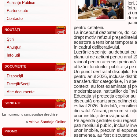
Achiziţii Publice
Ieri,
într
Parteneriate
zi u
dezv
Contacte
patri
pentru cetățeni.
NOUTĂŢI
La începutul dezbaterilor, doi co
drept motiv refuzul președintelui 
Ştiri
acestora a tensionat temporar a
în cadrul deliberativului.
Anunţuri
Lucrările ședinței au debutat cu 
Info util
planului de acțiuni pentru anul 
raional pentru aceeași perioadă.
utilizării fondurilor publice și p
DOCUMENTE
Un punct central al discuțiilor l-
Dispoziţii
pentru anul 2026, inclusiv distr
transferurilor categoriale, în sp
Direcţii/Secţii
context, au fost examinate și pr
modernizarea instituțiilor de î
Alte documente
Educația și protecția copiilor au
discutată organizarea odihnei de
SONDAJE
estival 2026. Totodată, consilier
din satul Zăicani, precum și iniț
La moment nu sunt sondaje deschise!
unor instituții de învățământ.
Pe agenda ședinței s-au regăsit 
»
Arhiva Sondaje Online
patrimoniului public, inclusiv in
unor imobile, precum și expunerea
PROMO
asemenea, au fost discutate proi