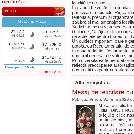
Lucru în Rîșcani
localități din raion.
În planul dezvoltării comunitare, 
METEO
participare a raionului Rîșcani 
teritorială, precum și organiza
Meteo în Rîşcani
salubră și mai amenajată localit
Ședința a inclus și subiecte cu 
titlului de „Cetățean de onoare 
Sîmbătă
+20..+25°C
08.08.26
de activitate pentru trimestrul II 
Vînt 6.9m/s
Un subiect important, care a gene
Duminică
+17..+25°C
aprobarea Regulamentului de cons
09.08.26
Vînt 5.1m/s
în noua redacție. Documentul, p
numărul necesar de voturi și nu 
Luni
+14..+27°C
Prin diversitatea temelor aborda
10.08.26
Vînt 2.5m/s
reflectă preocuparea autoritățilo
Meteo pentru 10 zile
comunității și pentru creșterea cali
meteo2.md
Alte înregistrări
Mesaj de felicitare cu
Publicat:
Vineri, 31 iulie 2026
d
Mesaj de felicita
Lidia DÎNCENOC,
prilejul zilei de n
uraări de bine, în
personal. Vă dor
realizări frumoas