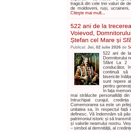
tragică din cele trei valuri de 
de moldoveni, ruși, ucraineni, 
Citeşte mai mult...
522 ani de la trecerea
Voievod, Domnitorului
Ștefan cel Mare și Sf
Publicat:
Joi, 02 iulie 2026
de
S
522 ani de la
Domnitorului no
Sfânt La 2 
conducător, î
continuă să d
bisericile înăl
sunt repere al
pentru generaț
în fața memorie
mai strălucite personalități di
întruchipat curajul, credin
Comemorarea sa este un prilej 
unitatea sa, în respectul față d
definesc. Vă îndemnăm să păstr
patrimoniul istoric și să transmit
și valorile neamului nostru. Veș
– simbol al demnității, al credinței