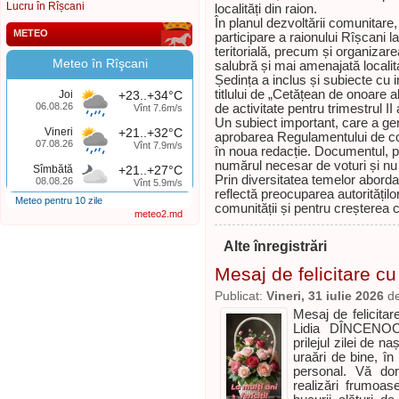
Lucru în Rîșcani
localități din raion.
În planul dezvoltării comunitare, 
METEO
participare a raionului Rîșcani 
teritorială, precum și organiza
Meteo în Rîşcani
salubră și mai amenajată localit
Ședința a inclus și subiecte cu 
titlului de „Cetățean de onoare 
Joi
+23..+34°C
06.08.26
de activitate pentru trimestrul II 
Vînt 7.6m/s
Un subiect important, care a gene
Vineri
+21..+32°C
aprobarea Regulamentului de cons
07.08.26
Vînt 7.9m/s
în noua redacție. Documentul, p
numărul necesar de voturi și nu 
Sîmbătă
+21..+27°C
Prin diversitatea temelor aborda
08.08.26
Vînt 5.9m/s
reflectă preocuparea autoritățilo
Meteo pentru 10 zile
comunității și pentru creșterea cali
meteo2.md
Alte înregistrări
Mesaj de felicitare cu
Publicat:
Vineri, 31 iulie 2026
d
Mesaj de felicita
Lidia DÎNCENOC,
prilejul zilei de n
uraări de bine, în
personal. Vă dor
realizări frumoas