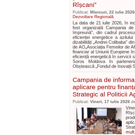
Rîșcani”
Publicat:
Miercuri, 22 iulie 2026
Dezvoltare Regională
La data de 21 iulie 2026, în inc
fost organizată Campania de t
împreună”, din cadrul procesu
eficienței energetice a azilul
dizabilități „Andrei Colibaba” di
de AO„Asociația Femeilor de Afa
financiar al Uniunii Europene în
eficiență energetică în servicii
Soros Moldova în parteneri
Obștească „Fondul de Inovații 
Campania de informare
aplicare pentru finan
Strategic al Politicii 
Publicat:
Vineri, 17 iulie 2026
d
Viner
Rîșc
prod
apli
Strat
mult.