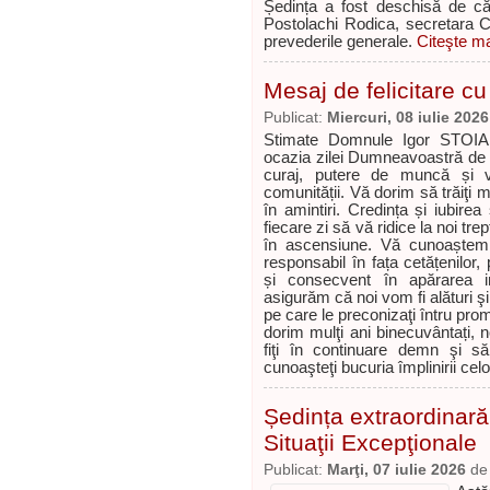
Ședința a fost deschisă de că
Postolachi Rodica, secretara Co
prevederile generale.
Citeşte ma
Mesaj de felicitare cu 
Publicat:
Miercuri, 08 iulie 2026
Stimate Domnule Igor STOIAN,
ocazia zilei Dumneavoastră de 
curaj, putere de muncă și ver
comunității. Vă dorim să trăiţi
în amintiri. Credința și iubir
fiecare zi să vă ridice la noi tre
în ascensiune. Vă cunoaștem
responsabil în fața cetățenilor,
și consecvent în apărarea int
asigurăm că noi vom fi alături ş
pe care le preconizaţi întru pro
dorim mulţi ani binecuvântați, n
fiţi în continuare demn şi să
cunoaşteţi bucuria împlinirii ce
Ședința extraordinară
Situaţii Excepţionale
Publicat:
Marţi, 07 iulie 2026
d