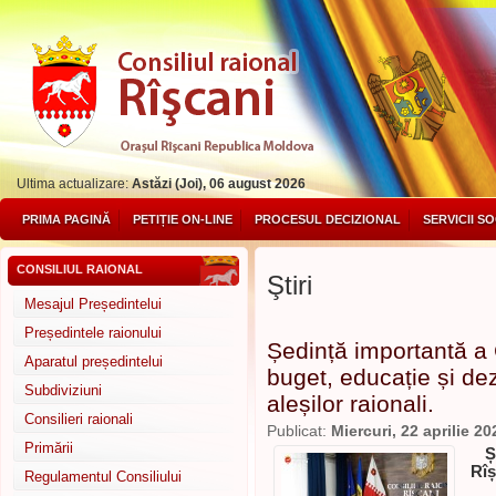
Ultima actualizare:
Astăzi (Joi), 06 august 2026
PRIMA PAGINĂ
PETIȚIE ON-LINE
PROCESUL DECIZIONAL
SERVICII S
CONSILIUL RAIONAL
Ştiri
Mesajul Președintelui
Președintele raionului
Ședință importantă a 
Aparatul președintelui
buget, educație și de
Subdiviziuni
aleșilor raionali.
Consilieri raionali
Publicat:
Miercuri, 22 aprilie 20
Primării
Ș
Rîș
Regulamentul Consiliului