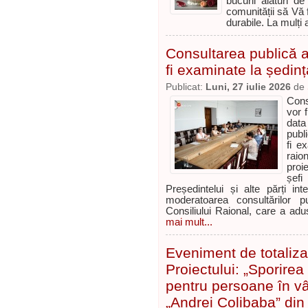
bucurii alături d
comunității să Vă f
durabile. La mulți an
Consultarea publică a 
fi examinate la ședinț
Publicat:
Luni, 27 iulie 2026
de
Cons
vor 
data
publ
fi e
raio
proi
șefi
Președintelui și alte părți i
moderatoarea consultărilor p
Consiliului Raional, care a adu
mai mult...
Eveniment de totaliza
Proiectului: „Sporirea 
pentru persoane în vâr
„Andrei Colibaba” din 