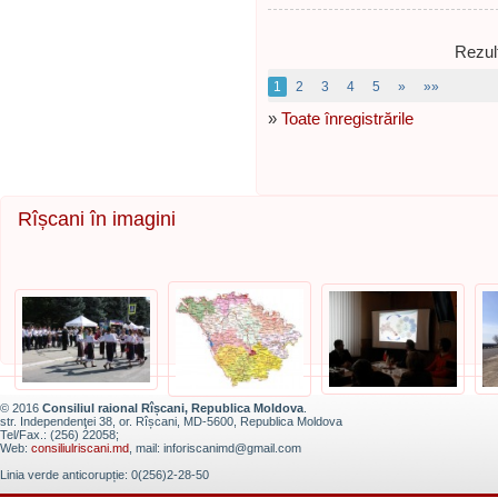
Rezult
1
2
3
4
5
»
»»
»
Toate înregistrările
Rîșcani în imagini
© 2016
Consiliul raional Rîșcani, Republica Moldova
.
str. Independenţei 38, or. Rîșcani, MD-5600, Republica Moldova
Tel/Fax.: (256) 22058;
Web:
consiliulriscani.md
, mail: inforiscanimd@gmail.com
Linia verde anticorupție: 0(256)2-28-50