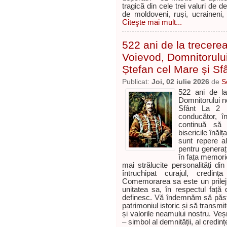
tragică din cele trei valuri de 
de moldoveni, ruși, ucraineni, 
Citeşte mai mult...
522 ani de la trecerea
Voievod, Domnitorului
Ștefan cel Mare și Sf
Publicat:
Joi, 02 iulie 2026
de
S
522 ani de la
Domnitorului no
Sfânt La 2 
conducător, î
continuă să d
bisericile înăl
sunt repere al
pentru generaț
în fața memorie
mai strălucite personalități di
întruchipat curajul, credin
Comemorarea sa este un prilej 
unitatea sa, în respectul față d
definesc. Vă îndemnăm să păstr
patrimoniul istoric și să transmit
și valorile neamului nostru. Veș
– simbol al demnității, al credinței