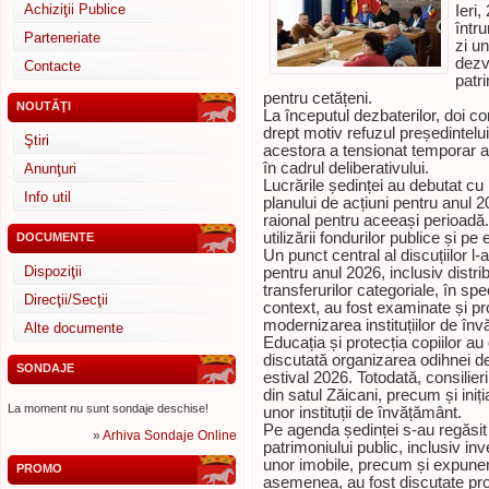
Achiziţii Publice
Ieri,
într
Parteneriate
zi u
dezv
Contacte
patri
pentru cetățeni.
NOUTĂŢI
La începutul dezbaterilor, doi co
drept motiv refuzul președintelui 
Ştiri
acestora a tensionat temporar a
în cadrul deliberativului.
Anunţuri
Lucrările ședinței au debutat cu 
Info util
planului de acțiuni pentru anul 
raional pentru aceeași perioadă.
utilizării fondurilor publice și p
DOCUMENTE
Un punct central al discuțiilor l-
Dispoziţii
pentru anul 2026, inclusiv distr
transferurilor categoriale, în sp
Direcţii/Secţii
context, au fost examinate și pr
modernizarea instituțiilor de î
Alte documente
Educația și protecția copiilor au
discutată organizarea odihnei de
SONDAJE
estival 2026. Totodată, consilier
din satul Zăicani, precum și iniț
La moment nu sunt sondaje deschise!
unor instituții de învățământ.
Pe agenda ședinței s-au regăsit 
»
Arhiva Sondaje Online
patrimoniului public, inclusiv in
unor imobile, precum și expunerea
PROMO
asemenea, au fost discutate proi