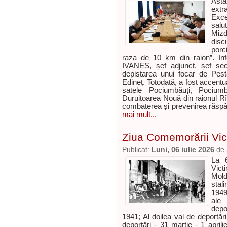
Ast
extr
Exce
salu
Miz
disc
porc
raza de 10 km din raion”. Inf
IVANES, șef adjunct, șef se
depistarea unui focar de Pestă
Edineț. Totodată, a fost accentu
satele Pociumbăuți, Pociumb
Duruitoarea Nouă din raionul Rî
combaterea și prevenirea răspând
mai mult...
Ziua Comemorării Vict
Publicat:
Luni, 06 iulie 2026
de
La 6
Victi
Mold
stal
1949
ale 
depo
1941; Al doilea val de deportări 
deportări - 31 martie - 1 apri