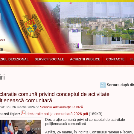
26
SUL DECIZIONAL
SERVICII SOCIALE
ACHIZIȚII PUBLICE
CONTACTE
F
ri
Sortare după dir
larație comună privind conceptul de activitate
ițienească comunitară
cat:
Joi, 26 martie 2026
de
Serviciul Administraţie Publică
arcă fişier:
declaratie poliție comunitară 2026.pdf
(189KB)
Declarație comună privind conceptul de activitate
polițienească comunitară
Astăzi, 26 martie, în incinta Consiliului raional Rîșcani,