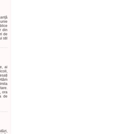
manță
iunie
blice
r din
ri de
 stil
e, ai
coli,
esați
vităm
mila
tare.
, ora
la de
tăzi,