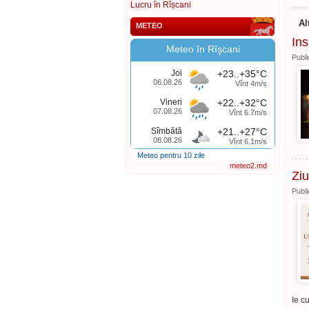
Lucru în Rîșcani
Al
METEO
Ins
Meteo în Rîşcani
Publi
Joi
+23..+35°C
06.08.26
Vînt 4m/s
Vineri
+22..+32°C
07.08.26
Vînt 6.7m/s
Sîmbătă
+21..+27°C
08.08.26
Vînt 6.1m/s
Meteo pentru 10 zile
meteo2.md
Ziu
Publi
Ie c