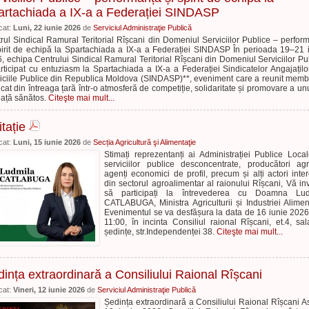
artachiada a IX-a a Federației SINDASP
cat:
Luni, 22 iunie 2026
de
Serviciul Administraţie Publică
rul Sindical Ramural Teritorial Rîșcani din Domeniul Serviciilor Publice – perfor
pirit de echipă la Spartachiada a IX-a a Federației SINDASP În perioada 19–21 
, echipa Centrului Sindical Ramural Teritorial Rîșcani din Domeniul Serviciilor Pu
rticipat cu entuziasm la Spartachiada a IX-a a Federației Sindicatelor Angajațilo
iciile Publice din Republica Moldova (SINDASP)**, eveniment care a reunit memb
icat din întreaga țară într-o atmosferă de competiție, solidaritate și promovare a unui
iață sănătos.
Citeşte mai mult...
itație
cat:
Luni, 15 iunie 2026
de
Secția Agricultură şi Alimentaţie
Stimați reprezentanți ai Administrației Publice Local
serviciilor publice desconcentrate, producători agri
agenți economici de profil, precum și alți actori inter
din sectorul agroalimentar al raionului Rîșcani, Vă in
să participați la întrevederea cu Doamna Lud
CATLABUGA, Ministra Agriculturii și Industriei Alimen
Evenimentul se va desfășura la data de 16 iunie 2026
11:00, în incinta Consiliul raional Rîșcani, et.4, sa
ședințe, str.Independenței 38.
Citeşte mai mult...
ința extraordinară a Consiliului Raional Rîșcani
cat:
Vineri, 12 iunie 2026
de
Serviciul Administraţie Publică
Ședința extraordinară a Consiliului Raional Rîșcani As