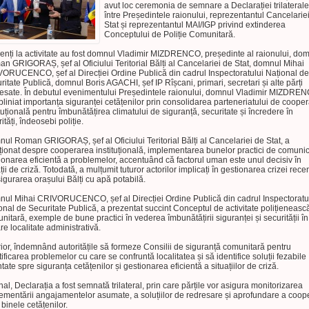
avut loc ceremonia de semnare a Declarației trilaterale
între Președintele raionului, reprezentantul Cancelarie
Stat și reprezentantul MAI/IGP privind extinderea
Conceptului de Poliție Comunitară.
enți la activitate au fost domnul Vladimir MIZDRENCO, președinte al raionului, do
n GRIGORAȘ, șef al Oficiului Teritorial Bălți al Cancelariei de Stat, domnul Mihai
ORUCENCO, șef al Direcției Ordine Publică din cadrul Inspectoratului Național de
ritate Publică, domnul Boris AGACHI, șef IP Rîșcani, primari, secretari și alte părți
resate. În debutul evenimentului Președintele raionului, domnul Vladimir MIZDRE
bliniat importanța siguranței cetățenilor prin consolidarea parteneriatului de coope
ituțională pentru îmbunătățirea climatului de siguranță, securitate și încredere în
ități, îndeosebi poliție.
ul Roman GRIGORAȘ, șef al Oficiului Teritorial Bălți al Cancelariei de Stat, a
ionat despre cooperarea instituțională, implementarea bunelor practici de comunic
ionarea eficientă a problemelor, accentuând că factorul uman este unul decisiv în
ații de criză. Totodată, a mulțumit tuturor actorilor implicați în gestionarea crizei rece
sigurarea orașului Bălți cu apă potabilă.
ul Mihai CRIVORUCENCO, șef al Direcției Ordine Publică din cadrul Inspectoratu
onal de Securitate Publică, a prezentat succint Conceptul de activitate polițieneasc
nitară, exemple de bune practici în vederea îmbunătățirii siguranței și securității în
are localitate administrativă.
rior, îndemnând autoritățile să formeze Consilii de siguranță comunitară pentru
tificarea problemelor cu care se confruntă localitatea și să identifice soluții fezabile
ntate spre siguranța cetățenilor și gestionarea eficientă a situațiilor de criză.
inal, Declarația a fost semnată trilateral, prin care părțile vor asigura monitorizarea
ementării angajamentelor asumate, a soluțiilor de redresare și aprofundare a coope
 binele cetățenilor.