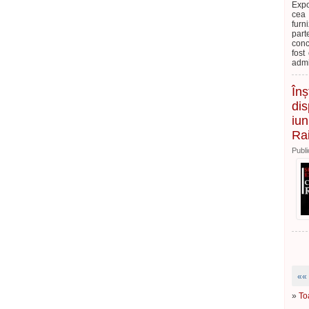
Expo
cea 
furn
part
conc
fost
admi
Înș
dis
iun
Rai
Publi
««
»
To