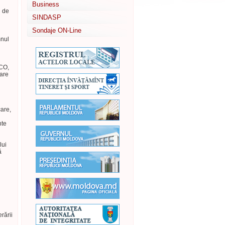
Business
i de
SINDASP
Sondaje ON-Line
mnul
NCO,
rare
are,
nte
lui
ă
rării