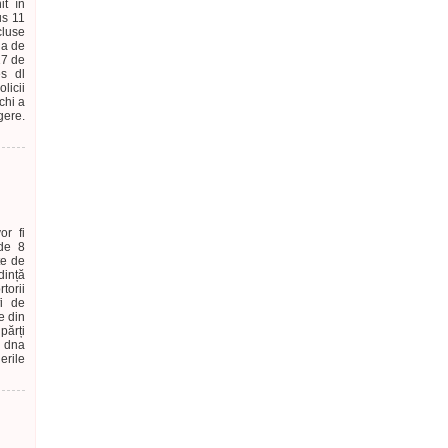
it în
us 11
cluse
da de
27 de
es dl
licii
chi a
gere.
or fi
 de 8
te de
dință
torii
fi de
e din
părți
, dna
erile