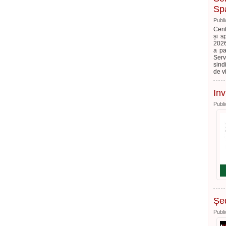
Sp
Publi
Cent
și s
2026
a pa
Serv
sind
de v
Inv
Publi
Șed
Publi