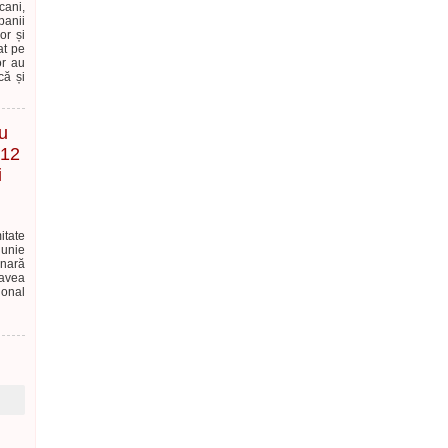
cani,
panii
or și
at pe
or au
că și
cu
 12
i
itate
iunie
inară
 avea
ional