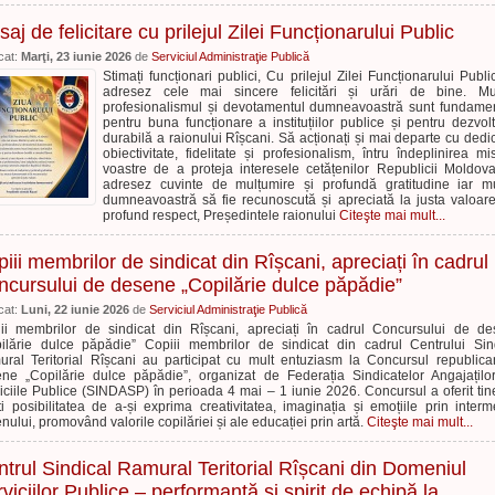
aj de felicitare cu prilejul Zilei Funcționarului Public
cat:
Marţi, 23 iunie 2026
de
Serviciul Administraţie Publică
Stimați funcționari publici, Cu prilejul Zilei Funcționarului Publi
adresez cele mai sincere felicitări și urări de bine. Mu
profesionalismul și devotamentul dumneavoastră sunt fundame
pentru buna funcționare a instituțiilor publice și pentru dezvol
durabilă a raionului Rîșcani. Să acționați și mai departe cu dedic
obiectivitate, fidelitate și profesionalism, întru îndeplinirea mis
voastre de a proteja interesele cetățenilor Republicii Moldov
adresez cuvinte de mulțumire și profundă gratitudine iar 
dumneavoastră să fie recunoscută și apreciată la justa valoar
profund respect, Președintele raionului
Citeşte mai mult...
iii membrilor de sindicat din Rîșcani, apreciați în cadrul
cursului de desene „Copilărie dulce păpădie”
cat:
Luni, 22 iunie 2026
de
Serviciul Administraţie Publică
ii membrilor de sindicat din Rîșcani, apreciați în cadrul Concursului de d
ilărie dulce păpădie” Copiii membrilor de sindicat din cadrul Centrului Sin
ral Teritorial Rîșcani au participat cu mult entuziasm la Concursul republic
ne „Copilărie dulce păpădie”, organizat de Federația Sindicatelor Angajațilo
iciile Publice (SINDASP) în perioada 4 mai – 1 iunie 2026. Concursul a oferit tine
ști posibilitatea de a-și exprima creativitatea, imaginația și emoțiile prin interm
nului, promovând valorile copilăriei și ale educației prin artă.
Citeşte mai mult...
trul Sindical Ramural Teritorial Rîșcani din Domeniul
viciilor Publice – performanță și spirit de echipă la