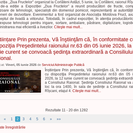
ziția ,,Ziua Fructelor” organizat la Corlăteni Astăzi, 5 iunie, la Corlăteni, raionul Rîș
de-a ediție a Expoziției „Ziua Fructelor” a reunit producători de fructe, com
izoare de tehnologii, specialiști din domeniul pomicol, reprezentanți ai autoritățil
eneri de dezvoltare. Evenimentul a fost organizat de Asociația Moldova Fruct, ax
eptul de livadă a viitorului. Totodată, în cadrul expoziției, în atenția producătoril
 expuse tehnologii pentru irigare, sortare, ambalare, păstrare, digitalizare, logisti
nistrarea mai eficientă a livezilor.
Citeşte mai mult...
tiințare Prin prezenta, Vă înştiinţăm că, în conformitate 
poziţia Preşedintelui raionului nr.63 din 05 iunie 2026, la
ie curent se convoacă şedinţa extraordinară a Consiliulu
onal.
cat:
Vineri, 05 iunie 2026
de
Serviciul Administraţie Publică
Înștiințare Prin prezenta, Vă înştiinţăm că, în conform
cu dispoziţia Preşedintelui raionului nr.63 din 05 
2026, la 12 iunie curent se convoacă şedinţa extraord
a Consiliului Raional. Ședinţa Consiliului Raional va
loc la ora 1400, în sala de ședințe a Consiliului ra
Rîșcani, etajul 4.
Citeşte mai mult...
Rezultate 11 - 20 din 1282
«
1
2
3
4
5
6
»
»»
ate înregistrările