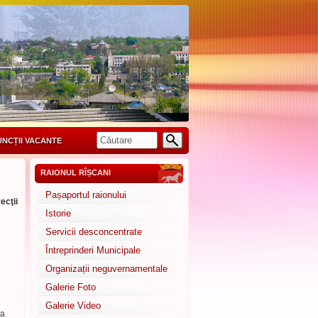
UNCȚII VACANTE
RAIONUL RÎȘCANI
Pașaportul raionului
ecţii
Istorie
Servicii desconcentrate
Întreprinderi Municipale
Organizații neguvernamentale
Galerie Foto
Galerie Video
 a