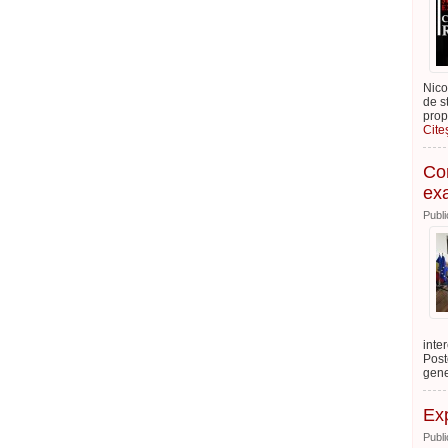
Nico
de s
prop
Cite
Con
exa
Publi
inte
Post
gene
Exp
Publi