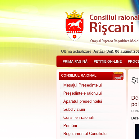
Ultima actualizare:
Astăzi (Joi), 06 august 20
PRIMA PAGINĂ
PETIȚIE ON-LINE
PROCE
CONSILIUL RAIONAL
Şti
Mesajul Președintelui
Președintele raionului
Dec
Aparatul președintelui
pol
Subdiviziuni
Publi
Consilieri raionali
Desc
Primării
Regulamentul Consiliului