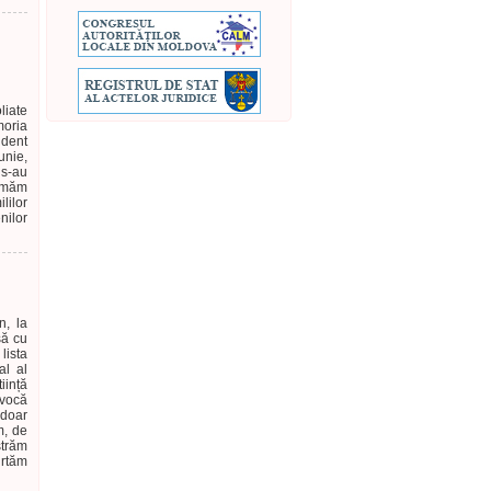
liate
moria
cident
iunie,
 s-au
imăm
lilor
nilor
n, la
șă cu
lista
al al
iință
evocă
 doar
m, de
străm
urtăm