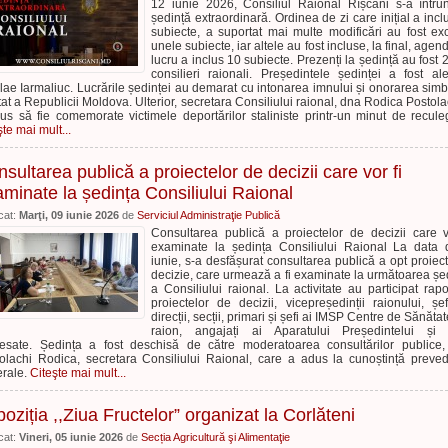
12 iunie 2026, Consiliul Raional Rîșcani s-a întrun
ședință extraordinară. Ordinea de zi care inițial a incl
subiecte, a suportat mai multe modificări au fost ex
unele subiecte, iar altele au fost incluse, la final, agen
lucru a inclus 10 subiecte. Prezenți la ședință au fost 
consilieri raionali. Președintele ședinței a fost al
lae Iarmaliuc. Lucrările ședinței au demarat cu intonarea imnului și onorarea simbo
tat a Republicii Moldova. Ulterior, secretara Consiliului raional, dna Rodica Postola
us să fie comemorate victimele deportărilor staliniste printr-un minut de recule
şte mai mult...
sultarea publică a proiectelor de decizii care vor fi
minate la ședința Consiliului Raional
cat:
Marţi, 09 iunie 2026
de
Serviciul Administraţie Publică
Consultarea publică a proiectelor de decizii care v
examinate la ședința Consiliului Raional La data
iunie, s-a desfășurat consultarea publică a opt proiec
decizie, care urmează a fi examinate la următoarea șe
a Consiliului raional. La activitate au participat rapor
proiectelor de decizii, vicepreședinții raionului, șe
direcții, secții, primari și șefi ai IMSP Centre de Sănătat
raion, angajați ai Aparatului Președintelui și 
resate. Ședința a fost deschisă de către moderatoarea consultărilor publice
olachi Rodica, secretara Consiliului Raional, care a adus la cunoștință preved
rale.
Citeşte mai mult...
oziția ,,Ziua Fructelor” organizat la Corlăteni
cat:
Vineri, 05 iunie 2026
de
Secția Agricultură şi Alimentaţie