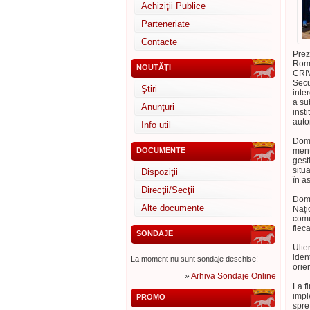
Achiziţii Publice
Parteneriate
Contacte
Prez
Roma
NOUTĂŢI
CRIV
Secu
Ştiri
inte
a su
Anunţuri
inst
autor
Info util
Domn
DOCUMENTE
menț
gest
situ
Dispoziţii
în a
Direcţii/Secţii
Domn
Alte documente
Nați
comu
fiec
SONDAJE
Ulte
iden
La moment nu sunt sondaje deschise!
orie
»
Arhiva Sondaje Online
La f
impl
PROMO
spre