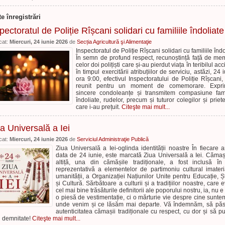
te înregistrări
pectoratul de Poliție Rîșcani solidari cu familiile îndoliate
cat:
Miercuri, 24 iunie 2026
de
Secția Agricultură şi Alimentaţie
Inspectoratul de Poliție Rîșcani solidari cu familiile îndo
În semn de profund respect, recunoștință față de me
celor doi polițiști care și-au pierdut viața în teribilul ac
în timpul exercitării atribuțiilor de serviciu, astăzi, 24 
ora 9:00, efectivul Inspectoratului de Poliție Rîșcani,
reunit pentru un moment de comemorare. Expr
sincere condoleanțe și transmitem compasiune fami
îndoliate, rudelor, precum și tuturor colegilor și priete
care i-au prețuit.
Citeşte mai mult...
a Universală a Iei
cat:
Miercuri, 24 iunie 2026
de
Serviciul Administraţie Publică
Ziua Universală a Iei-oglinda identității noastre În fiecare a
data de 24 iunie, este marcată Ziua Universală a Iei. Căma
altiță, una din cămășile tradiționale, a fost inclusă în 
reprezentativă a elementelor de partimoniu cultural imateri
umanității, a Organizației Națiunilor Unite pentru Educație, Șt
și Cultură. Sărbătoare a culturii și a tradițiilor noastre, care 
cel mai bine trăsăturile definitorii ale poporului nostru, ia, nu e
o piesă de vestimentație, ci o mărturie vie despre cine sunte
unde venim și ce lăsăm mai departe. Vă îndemnăm, să pă
autenticitatea cămașii tradiționale cu respect, cu dor și să p
u demnitate!
Citeşte mai mult...