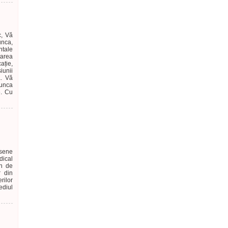
c, Vă
nca,
ntale
tarea
ație,
iunii
a. Vă
munca
e. Cu
esene
dical
an de
r din
rilor
ediul