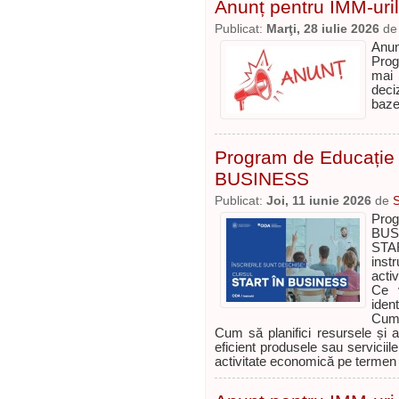
Anunț pentru IMM-uril
Publicat:
Marţi, 28 iulie 2026
d
Anun
Prog
mai 
deci
baze
Program de Educație 
BUSINESS
Publicat:
Joi, 11 iunie 2026
de
Prog
BUSI
STAR
inst
activ
Ce v
ident
Cum 
Cum să planifici resursele și a
eficient produsele sau serviciil
activitate economică pe termen