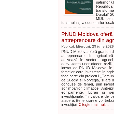
patrimoni
Republic
transforma
Durabil” 2
MDL pentru
turismului și a economiilor local
PNUD Moldova oferă g
antreprenoare din agr
Publicat:
Miercuri, 29 iulie 2026
PNUD Moldova oferă granturi de
antreprenoare din agricultu
activează în sectorul agricol
dezvoltarea unor afaceri rezili
lansat de PNUD Moldova, în c
femeilor care investesc în agricu
face parte din proiectul „Comunită
de Suedia și Norvegia, și are dr
conduse de femei, prin investi
schimbărilor climatice. Antrep
echipamente, lucrări și ser
investiționale, în valoare de 
afacere. Beneficiarele vor treb
investiției.
Citeşte mai mult...