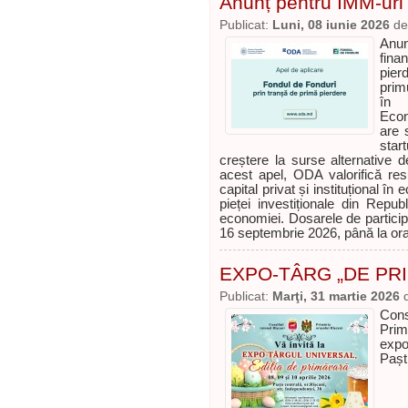
Anunț pentru IMM-uri
Publicat:
Luni, 08 iunie 2026
d
Anun
fina
pier
primu
în 
Econ
are 
star
creștere la surse alternative d
acest apel, ODA valorifică re
capital privat și instituțional î
pieței investiționale din Repub
economiei. Dosarele de particip
16 septembrie 2026, până la or
EXPO-TÂRG „DE PR
Publicat:
Marţi, 31 martie 2026
Cons
Prim
expo
Pașt