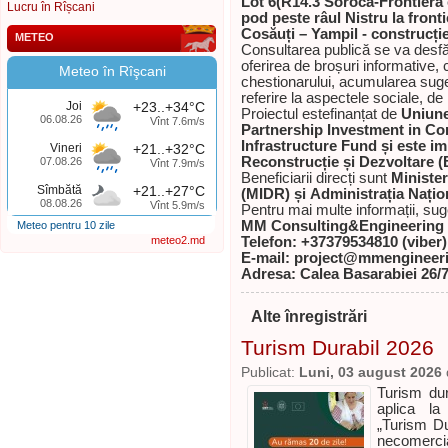
Lot 6
(R14.3 Soroca-Frontiera
Lucru în Rîșcani
pod peste râul Nistru la fronti
Cosăuți – Yampil - construcți
METEO
Consultarea publică se va desfă
oferirea de broșuri informative,
Meteo în Rîşcani
chestionarului, acumularea suges
referire la aspectele sociale, de
Joi
+23..+34°C
Proiectul estefinanțat de
Uniun
06.08.26
Vînt 7.6m/s
Partnership Investment in Con
Infrastructure Fund și este 
Vineri
+21..+32°C
Reconstrucție și Dezvoltare 
07.08.26
Vînt 7.9m/s
Beneficiarii direcți sunt
Minister
Sîmbătă
+21..+27°C
(MIDR) și
Administrația Națio
08.08.26
Vînt 5.9m/s
Pentru mai multe informații, suge
MM Consulting&Engineering
Meteo pentru 10 zile
meteo2.md
Telefon: +37379534810 (viber)
E-mail: project@mmengineer
Adresa: Calea Basarabiei 26/
Alte înregistrări
Turism Durabil 2026
Publicat:
Luni, 03 august 2026
Turism du
aplica la
„Turism Du
necomercia