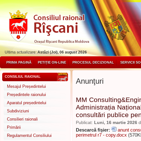
Ultima actualizare:
Astăzi (Joi), 06 august 2026
PRIMA PAGINĂ
PETIȚIE ON-LINE
PROCESUL DECIZIONAL
SERVICII S
CONSILIUL RAIONAL
Anunţuri
Mesajul Președintelui
Președintele raionului
MM Consulting&Engin
Aparatul președintelui
Administrația Naționa
Subdiviziuni
consultări publice pe
Consilieri raionali
Publicat:
Luni, 16 martie 2026
d
Primării
Descarcă fişier:
anunt consu
perimetrul r7 - copy.docx
(570K
Regulamentul Consiliului