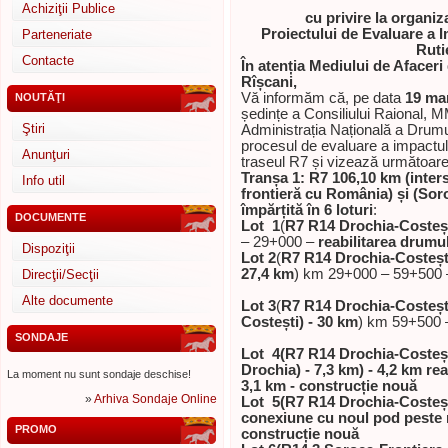
Achiziţii Publice
cu privire la organiz
Proiectului de Evaluare a 
Parteneriate
Ruti
Contacte
În atenția Mediului de Afacer
Rîșcani,
Vă informăm că, pe data
19 mar
NOUTĂŢI
ședințe a Consiliului Raional,
Ştiri
Administrația Națională a Drumu
procesul de evaluare a impactulu
Anunţuri
traseul R7 și vizează următoar
Tranșa 1: R7 106,10 km (inter
Info util
frontieră cu România) și (Soro
împărțită în 6 loturi
:
DOCUMENTE
Lot 1
(
R7 R14 Drochia-Costeșt
– 29+000 –
reabilitarea
drumul
Dispoziţii
Lot 2
(
R7 R14 Drochia-Costeșt
27,4 km
) km 29+000 – 59+500
Direcţii/Secţii
Alte documente
Lot 3
(
R7 R14 Drochia-Costeșt
Costești) - 30 km
) km 59+500 
SONDAJE
Lot 4
(R7 R14 Drochia-Costeș
Drochia) - 7,3 km) - 4,2 km rea
La moment nu sunt sondaje deschise!
3,1 km - construcție nouă
»
Arhiva Sondaje Online
Lot 5
(R7 R14 Drochia-Costeș
conexiune cu noul pod peste r
PROMO
construcție nouă