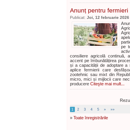
Anunț pentru fermieri
Publicat:
Joi, 12 februarie 2026
Anun
Agri
Agri
apel
parti
pe t
acti
consiliere agricolă continuă, 
accent pe îmbunătățirea proce
și a capacității de adoptare a s
aplice fermierii care desfășoa
zootehnic sau mixt din Republi
micro, mici și mijlocii care nec
producere
Citeşte mai mult...
Rezul
1
2
3
4
5
»
»»
»
Toate înregistrările