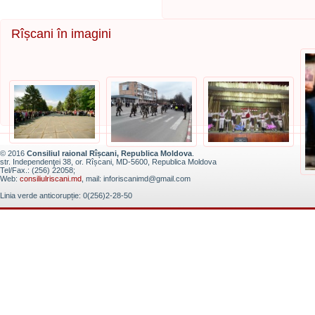
Rîșcani în imagini
© 2016
Consiliul raional Rîșcani, Republica Moldova
.
str. Independenţei 38, or. Rîșcani, MD-5600, Republica Moldova
Tel/Fax.: (256) 22058;
Web:
consiliulriscani.md
, mail: inforiscanimd@gmail.com
Linia verde anticorupție: 0(256)2-28-50