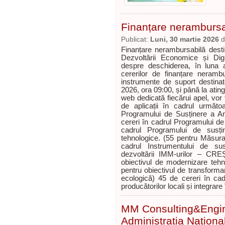
Finanțare nerambursa
Publicat:
Luni, 30 martie 2026
d
Finanțare nerambursabilă dest
Dezvoltării Economice și Digi
despre deschiderea, în luna a
cererilor de finanțare neramb
instrumente de suport destinat
2026, ora 09:00, și până la atin
web dedicată fiecărui apel, vor
de aplicații în cadrul următo
Programului de Susținere a An
cereri în cadrul Programului de 
cadrul Programului de susține
tehnologice. (55 pentru Măsur
cadrul Instrumentului de sus
dezvoltării IMM-urilor – CR
obiectivul de modernizare tehno
pentru obiectivul de transformare
ecologică) 45 de cereri în cad
producătorilor locali și integrare 
MM Consulting&Engin
Administrația Naționa