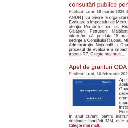
consultări publice pe
Publicat:
Luni, 16 martie 2026
d
ANUNȚ cu privire la organizarea
Evaluare a Impactului de Mediu, 
atenția Primăriilor din or. Rî
Gălășeni, Petrușeni, Mălăieșt
informăm că, pe data 19 marti
ședințe a Consiliului Raional,
Administrația Națională a Dru
procesul de evaluare a impactu
traseul R7.
Citeşte mai mult...
Apel de granturi ODA
Publicat:
Luni, 16 februarie 20
Ape
apel
Guve
dezv
gran
supo
inst
Econ
În anul curent, pentru instru
destinate finanțării IMM, este 
Citeşte mai mult...