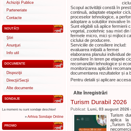
Achiziţii Publice
cicl
Scopul activității constă în prest
Parteneriate
continuă, adaptate etapelor cicl
proceselor tehnologice, a perfo
Contacte
adoptare a soluțiilor inovative î
Sunt eligibili să aplice fermierii
NOUTĂŢI
vegetal, zootehnic sau mixt din 
fermele micro, mici și mijlocii c
Ştiri
ciclului de producere.
Serviciile de consiliere includ:
Anunţuri
evaluarea inițială a fermei
Info util
elaborarea planului individual de
consiliere în teren pe etapele ci
recomandări tehnologice și ec
DOCUMENTE
monitorizarea aplicării recomand
Dispoziţii
documentarea rezultatelor și a b
Pentru detalii și aplicare accesaț
Direcţii/Secţii
Alte documente
Alte înregistrări
SONDAJE
Turism Durabil 2026
Publicat:
Luni, 03 august 2026
La moment nu sunt sondaje deschise!
Turism du
»
Arhiva Sondaje Online
aplica la
„Turism Du
PROMO
necomercia