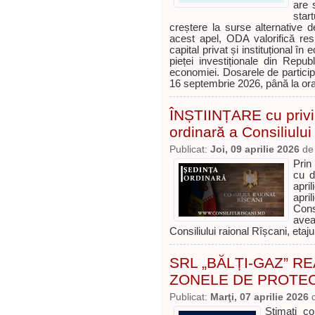
are 
star
creștere la surse alternative d
acest apel, ODA valorifică re
capital privat și instituțional î
pieței investiționale din Repub
economiei. Dosarele de particip
16 septembrie 2026, până la or
ÎNȘTIINȚARE cu privi
ordinară a Consiliului
Publicat:
Joi, 09 aprilie 2026
d
Prin
cu d
apri
apri
Cons
avea
Consiliului raional Rîșcani, etaju
SRL „BĂLȚI-GAZ” 
ZONELE DE PROTEC
Publicat:
Marţi, 07 aprilie 2026
Stimați co