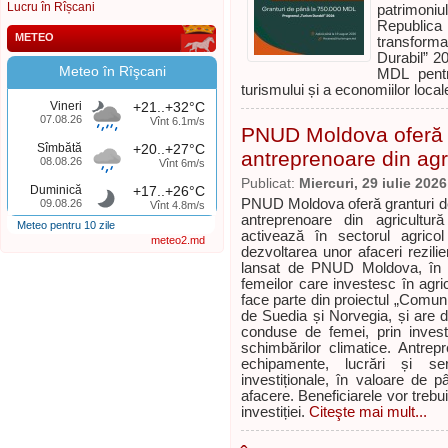
Lucru în Rîșcani
patrimoni
Republic
METEO
transforma
Durabil” 2
Meteo în Rîşcani
MDL pentru
turismului și a economiilor local
Vineri
+21..+32°C
07.08.26
Vînt 6.1m/s
PNUD Moldova oferă g
Sîmbătă
+20..+27°C
antreprenoare din agr
08.08.26
Vînt 6m/s
Publicat:
Miercuri, 29 iulie 2026
Duminică
+17..+26°C
PNUD Moldova oferă granturi de
09.08.26
Vînt 4.8m/s
antreprenoare din agricultu
Meteo pentru 10 zile
activează în sectorul agricol
meteo2.md
dezvoltarea unor afaceri rezili
lansat de PNUD Moldova, în c
femeilor care investesc în agricu
face parte din proiectul „Comunită
de Suedia și Norvegia, și are dr
conduse de femei, prin investi
schimbărilor climatice. Antrep
echipamente, lucrări și ser
investiționale, în valoare de 
afacere. Beneficiarele vor treb
investiției.
Citeşte mai mult...