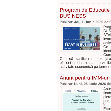
Program de Educație 
BUSINESS
Publicat:
Joi, 11 iunie 2026
de
Prog
BUSI
STAR
inst
activ
Ce v
ident
Cum 
Cum să planifici resursele și a
eficient produsele sau serviciil
activitate economică pe termen
Anunț pentru IMM-uri
Publicat:
Luni, 08 iunie 2026
d
Anun
fina
pier
primu
în 
Econ