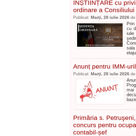
ÎNȘTIINȚARE cu privi
ordinare a Consiliului
Publicat:
Marţi, 28 iulie 2026
d
Prin
cu d
iuli
şedi
Cons
sala
etaju
Anunț pentru IMM-uril
Publicat:
Marţi, 28 iulie 2026
d
Anun
Prog
mai 
deci
baze
Primăria s. Petruşeni
concurs pentru ocupa
contabil-șef