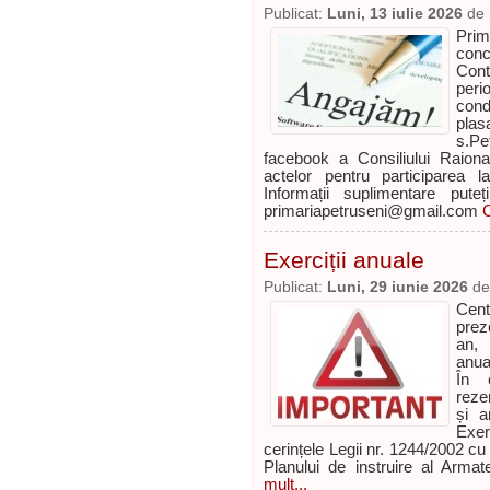
Publicat:
Luni, 13 iulie 2026
de
Prim
conc
Cont
per
cond
plas
s.P
facebook a Consiliului Raion
actelor pentru participarea 
Informații suplimentare put
primariapetruseni@gmail.com
C
Exerciții anuale
Publicat:
Luni, 29 iunie 2026
d
Cent
prez
an, 
anual
În c
reze
și a
Exer
cerințele Legii nr. 1244/2002 cu
Planului de instruire al Arma
mult...