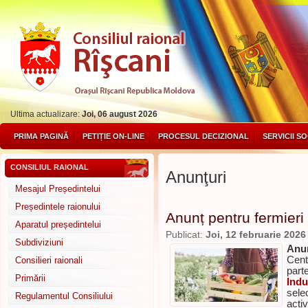
Ultima actualizare:
Joi, 06 august 2026
PRIMA PAGINĂ
PETIȚIE ON-LINE
PROCESUL DECIZIONAL
SERVICII S
CONSILIUL RAIONAL
Anunţuri
Mesajul Președintelui
Președintele raionului
Anunț pentru fermieri
Aparatul președintelui
Publicat:
Joi, 12 februarie 2026
Subdiviziuni
Anu
Cent
Consilieri raionali
part
Primării
Indu
selec
Regulamentul Consiliului
activ