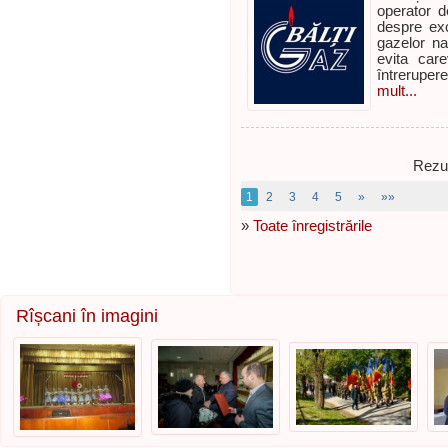
operator d
despre excl
gazelor na
evita care
întreruper
mult...
Rezul
1
2
3
4
5
»
»»
»
Toate înregistrările
Rîșcani în imagini