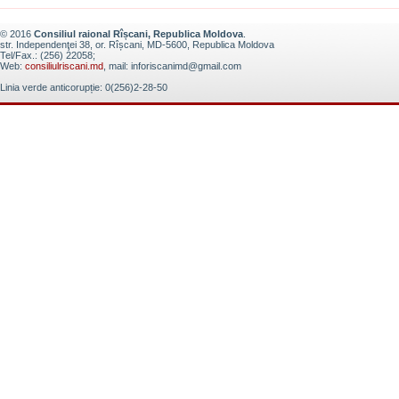
© 2016
Consiliul raional Rîșcani, Republica Moldova
.
str. Independenţei 38, or. Rîșcani, MD-5600, Republica Moldova
Tel/Fax.: (256) 22058;
Web:
consiliulriscani.md
, mail: inforiscanimd@gmail.com
Linia verde anticorupție: 0(256)2-28-50