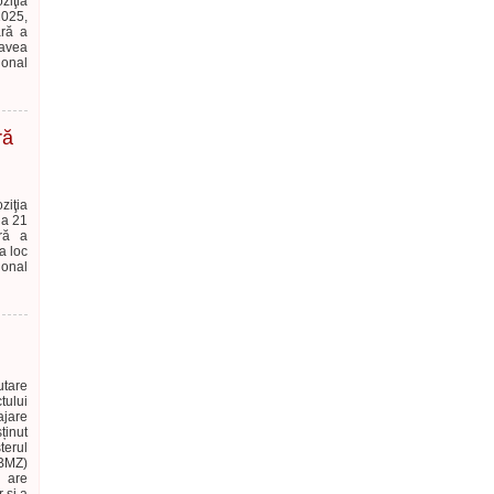
ziţia
2025,
ară a
 avea
ional
ră
ziţia
la 21
ră a
a loc
ional
tare
ului
ajare
ținut
terul
(BMZ)
l are