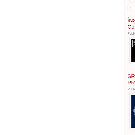
mult.
ÎNȘ
Con
Publi
SR
PR
Publi