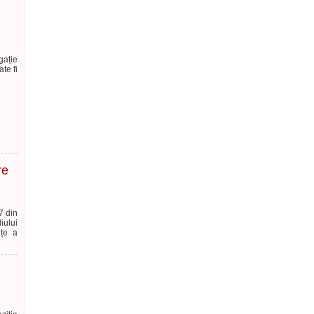
gație
te fi
re
7 din
iului
nțe a