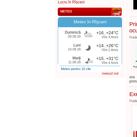
Lucru în Rîșcani
METEO
Meteo în Rîşcani
Pri
ocu
Duminică
+16..+24°C
09.08.26
Vînt 4.8m/s
Publi
Luni
+14..+26°C
10.08.26
Vînt 2.8m/s
Marţi
+15..+31°C
11.08.26
Vînt 4.5m/s
Meteo pentru 10 zile
meteo2.md
ora
prim
Exe
Publi