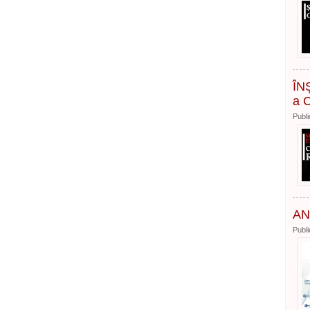
ÎNȘ
a C
Publi
AN
Publi