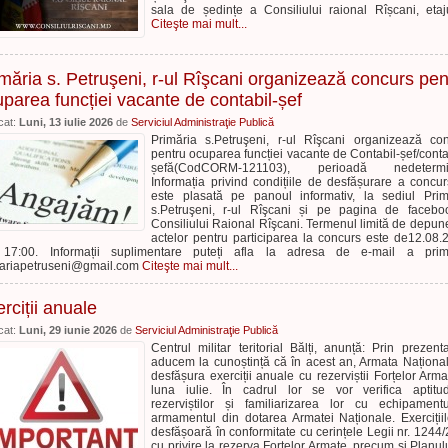
sala de ședințe a Consiliului raional Rîșcani, etaj
Citeşte mai mult...
măria s. Petruşeni, r-ul Rîşcani organizează concurs pen
parea funcției vacante de contabil-șef
cat:
Luni, 13 iulie 2026
de
Serviciul Administraţie Publică
Primăria s.Petruşeni, r-ul Rîşcani organizează co
pentru ocuparea funcției vacante de Contabil-șef/conta
șefă(CodCORM-121103), perioadă nedetermi
Informația privind condițiile de desfășurare a concur
este plasată pe panoul informativ, la sediul Prim
s.Petruşeni, r-ul Rîşcani și pe pagina de faceb
Consiliului Raional Rîşcani. Termenul limită de depun
actelor pentru participarea la concurs este de12.08.
 17:00. Informații suplimentare puteți afla la adresa de e-mail a primă
ariapetruseni@gmail.com
Citeşte mai mult...
rciții anuale
cat:
Luni, 29 iunie 2026
de
Serviciul Administraţie Publică
Centrul militar teritorial Bălți, anunță: Prin prezent
aducem la cunoștință că în acest an, Armata Naționa
desfășura exerciții anuale cu rezerviștii Forțelor Arma
luna iulie. În cadrul lor se vor verifica aptitud
rezerviștilor și familiarizarea lor cu echipament
armamentul din dotarea Armatei Naționale. Exerciții
desfășoară în conformitate cu cerințele Legii nr. 1244
cu privire la rezerva Forțelor Armate, precum și Planul