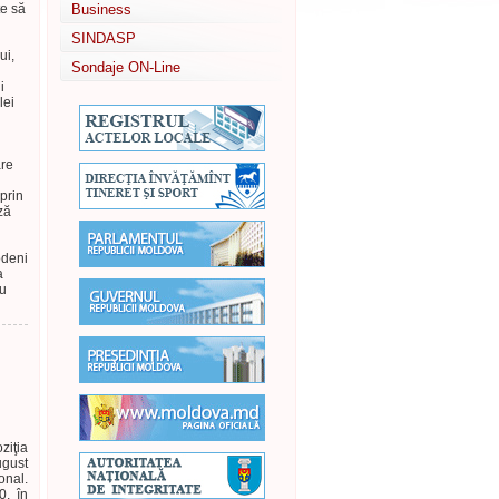
te să
Business
SINDASP
ui,
Sondaje ON-Line
i
lei
are
prin
ză
odeni
a
au
ziţia
ugust
onal.
0, în