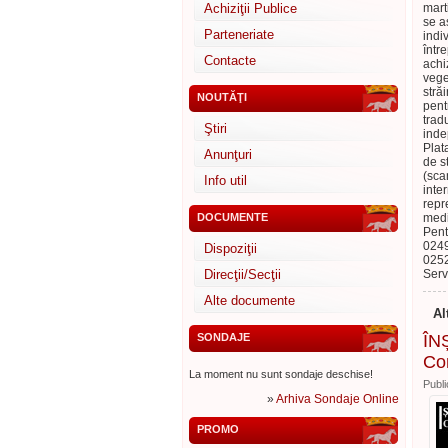
Achiziţii Publice
mart
se a
Parteneriate
indi
într
Contacte
achi
vege
stră
NOUTĂŢI
pentr
trad
Ştiri
inde
Plat
Anunţuri
de s
(sca
Info util
inte
repr
DOCUMENTE
medi
Pent
0249
Dispoziţii
0252
Direcţii/Secţii
Serv
Alte documente
Al
SONDAJE
ÎNȘ
Con
La moment nu sunt sondaje deschise!
Publi
»
Arhiva Sondaje Online
PROMO