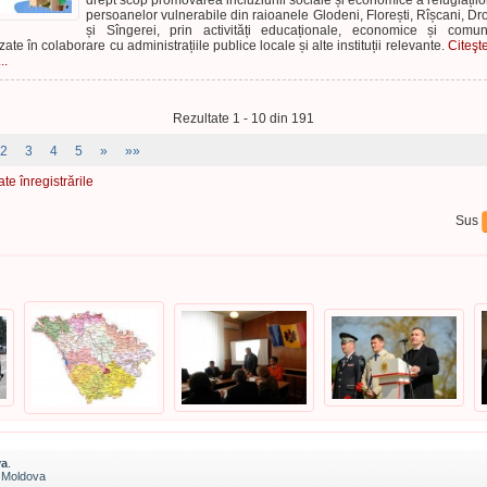
drept scop promovarea incluziunii sociale și economice a refugiaților
persoanelor vulnerabile din raioanele Glodeni, Florești, Rîșcani, Dr
și Sîngerei, prin activități educaționale, economice și comun
izate în colaborare cu administrațiile publice locale și alte instituții relevante.
Citeşt
..
Rezultate 1 - 10 din 191
2
3
4
5
»
»»
ate înregistrările
Sus
va
.
a Moldova