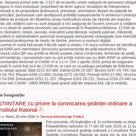
ie. Valoarea primei este de: 2.527 de lei pentru unele categorii de persoane obliga
sigure în mod individual: proprietarii de teren agricol, fondatorii de întreprindere
viduală și de gospodărie țărănească, arendașii, arendatorii, titularii de patentă de
eprinzător, persoanele care desfășoară activități independente în domeniul comerțul
zițiilor de produse din fitotehnie și/sau horticultură și/sau de obiecte ale regnului
tal, alți cetățeni care nu sunt angajați și nici asigurați de Guvern, precum și cetățeni
ini cu drept de ședere provizorie sau permanentă în Republica Moldova. 12.636 de 
u mediatorii, notarii, avocații, executorii judecătorești, experții judiciari, interpreții,
ucătorii și administratorii autorizați neangajați, persoanele neangajate care exercită
pendent profesiunea de medic de familie, precum și nomazii digitali.
a primei în sumă fixă poate fi făcută rapid și simplu: • în baza numărului de identific
tat IDNP, prin intermediul Serviciului guvernamental de plăți electronice MPay
nează codul QR sau achită la oficiile poștale, bănci comerciale, terminale de plată, 
rnet banking); • persoanele care nu pot achita online sau nu dețin IDNP se adresea
ezentanților teritoriali ai CNAM. A t e n ț i e ! Din 1 aprilie 2026, prima de asigurare
cală în sumă fixă va fi de 12.636 lei, la care se va adăuga penalitate de întârziere.
ru detalii apelați: Bălți 0231-63-399; Edineț 0246-25-087; Briceni 0247-25-764; Gl
-24-763; Rîșcani 0256-21-680; Ocnița 0271-26-052; Florești 0250-21-992; Drochi
-24-509; Dondușeni 0251-21-257; Sîngerei 0262-26-231; Soroca 0230-23-440 s
iciul Info CNAM – 0800 99999 (apel gratuit atât din rețeaua fixă, cât și mobilă).
te înregistrări
TIINȚARE cu privire la convocarea ședinței ordinare a
siliului Raional
cat:
Marţi, 28 iulie 2026
de
Serviciul Administraţie Publică
Prin prezenta, Vă înştiinţăm că, în conformitate cu dispo
Preşedintelui raionului nr.77 din 28 iulie 2026, la 11 a
curent se convoacă şedinţa ordinară a Consiliului Rai
Ședinţa Consiliului Raional va avea loc la ora 14:0