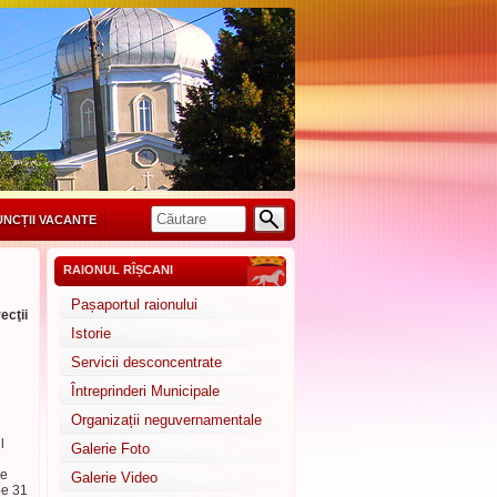
UNCȚII VACANTE
RAIONUL RÎȘCANI
Pașaportul raionului
ecţii
Istorie
Servicii desconcentrate
Întreprinderi Municipale
Organizații neguvernamentale
l
Galerie Foto
re
Galerie Video
pe 31