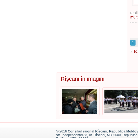
real
mult.
1
»
To
Rîșcani în imagini
© 2016
Consiliul raional Rîșcani, Republica Moldo
str. Independenţei 38, or. Rîșcani, MD-5600, Republic