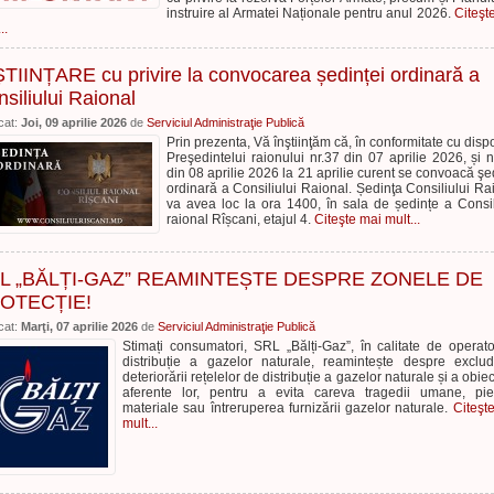
instruire al Armatei Naționale pentru anul 2026.
Citeşt
..
TIINȚARE cu privire la convocarea ședinței ordinară a
siliului Raional
cat:
Joi, 09 aprilie 2026
de
Serviciul Administraţie Publică
Prin prezenta, Vă înştiinţăm că, în conformitate cu dispo
Preşedintelui raionului nr.37 din 07 aprilie 2026, și n
din 08 aprilie 2026 la 21 aprilie curent se convoacă şe
ordinară a Consiliului Raional. Ședinţa Consiliului Ra
va avea loc la ora 1400, în sala de ședințe a Consil
raional Rîșcani, etajul 4.
Citeşte mai mult...
L „BĂLȚI-GAZ” REAMINTEȘTE DESPRE ZONELE DE
OTECȚIE!
cat:
Marţi, 07 aprilie 2026
de
Serviciul Administraţie Publică
Stimați consumatori, SRL „Bălți-Gaz”, în calitate de operat
distribuție a gazelor naturale, reamintește despre exclu
deteriorării rețelelor de distribuție a gazelor naturale și a obiec
aferente lor, pentru a evita careva tragedii umane, pie
materiale sau întreruperea furnizării gazelor naturale.
Citeşt
mult...