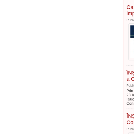
Ca
imp
Publi
ÎNȘ
a C
Publi
Prin
23 i
Raio
Cons
ÎNȘ
Con
Publi