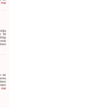
e mai
ziţia
r. 38
dinţa
ional
iului
or de
derea
telor
rderi
e mai