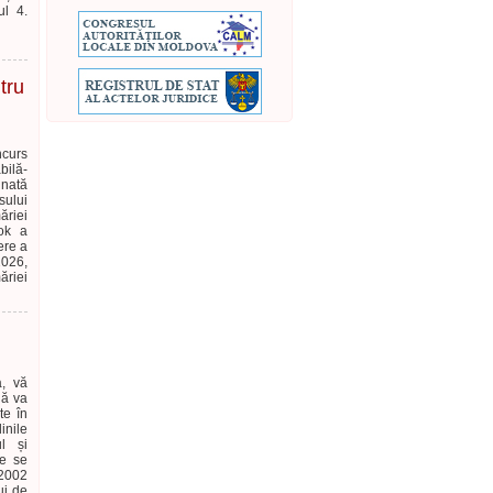
ul 4.
tru
ncurs
bilă-
nată
sului
ăriei
ook a
ere a
2026,
riei
a, vă
lă va
te în
inile
ul și
le se
/2002
ui de