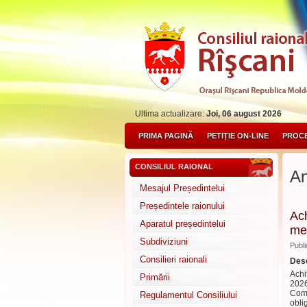
Ultima actualizare:
Joi, 06 august 2026
PRIMA PAGINĂ
PETIȚIE ON-LINE
PROCE
CONSILIUL RAIONAL
An
Mesajul Președintelui
Președintele raionului
Ach
Aparatul președintelui
med
Subdiviziuni
Publi
Consilieri raionali
Desc
Achi
Primării
202
Comp
Regulamentul Consiliului
obli