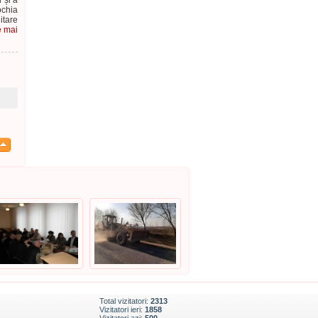
 și a
ochia
itare
e mai
Total vizitatori:
2313
Vizitatori ieri:
1858