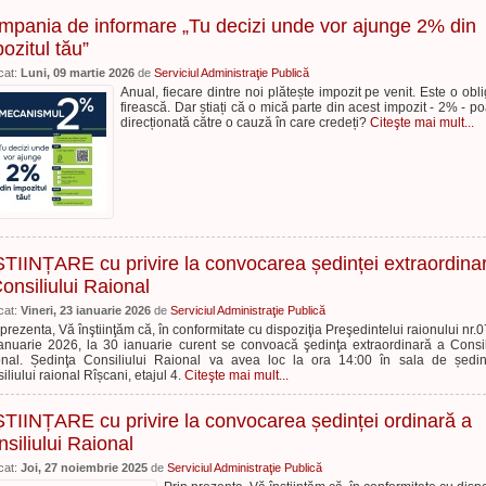
mpania de informare „Tu decizi unde vor ajunge 2% din
ozitul tău”
cat:
Luni, 09 martie 2026
de
Serviciul Administraţie Publică
Anual, fiecare dintre noi plătește impozit pe venit. Este o obli
firească. Dar știați că o mică parte din acest impozit - 2% - poa
direcționată către o cauză în care credeți?
Citeşte mai mult...
TIINȚARE cu privire la convocarea ședinței extraordina
onsiliului Raional
cat:
Vineri, 23 ianuarie 2026
de
Serviciul Administraţie Publică
 prezenta, Vă înştiinţăm că, în conformitate cu dispoziţia Preşedintelui raionului nr.0
anuarie 2026, la 30 ianuarie curent se convoacă şedinţa extraordinară a Consil
nal. Ședinţa Consiliului Raional va avea loc la ora 14:00 în sala de ședi
iliului raional Rîșcani, etajul 4.
Citeşte mai mult...
TIINȚARE cu privire la convocarea ședinței ordinară a
siliului Raional
cat:
Joi, 27 noiembrie 2025
de
Serviciul Administraţie Publică