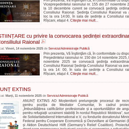
Prin prezenta, Vă înştiinţăm că, în conformitate cu dispo
Vicepreşedintelui raionului nr. 155 din 27 noiembrie 
la 10 decembrie curent se convoacă şedinţa ordin
Consiliului Raional. Ședinţa Consiliului Raional va
loc la ora 14:00, în sala de ședințe a Consiliului ra
Rîșcani, etajul 4.
Citeşte mai mult...
TIINȚARE cu privire la convocarea ședinței extraordina
onsiliului Raional
cat:
Vineri, 14 noiembrie 2025
de
Serviciul Administraţie Publică
Prin prezenta, Vă înştiinţăm că, în conformitate cu dispo
Preşedintelui raionului nr. 150 din 14 noiembrie 2025, 
noiembrie 2025 se convoacă şedinţa extraordina
Consiliului Raional Ședinţa Consiliului Raional va ave
la ora 14: 00, în sala de ședințe a Consiliului ra
Rîșcani, etajul 4.
Citeşte mai mult...
UNȚ EXTINS
cat:
Marţi, 11 noiembrie 2025
de
Serviciul Administraţie Publică
ANUNȚ EXTINS AO Moștenitorii prelungește procesul de recru
pentru poziția de Mediator Comunitar, în cadrul proiect
„Îmbunătățirea calificărilor profesionale și a oportunităților de ang
pentru refugiații ucraineni stabiliți în nordul Republicii Moldova”, sus
de Solidaritatsdienst International e.V, cu fondurile donatorului Minis
Federal pentru Cooperare Economică și Dezvoltare al Germaniei 
și Aktion Deutschland Hilft (Germany’s Relief Coalition). Proiectu