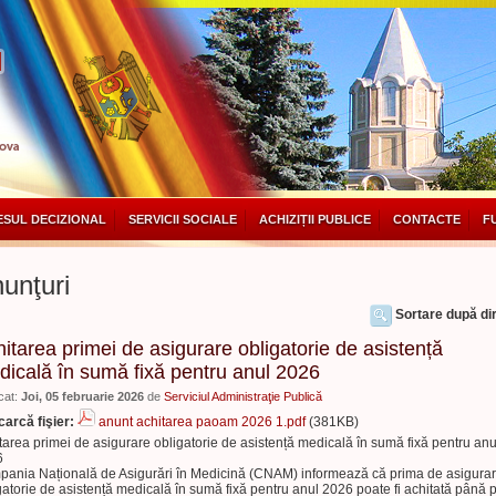
SUL DECIZIONAL
SERVICII SOCIALE
ACHIZIȚII PUBLICE
CONTACTE
F
unţuri
Sortare după dir
itarea primei de asigurare obligatorie de asistență
icală în sumă fixă pentru anul 2026
cat:
Joi, 05 februarie 2026
de
Serviciul Administraţie Publică
arcă fişier:
anunt achitarea paoam 2026 1.pdf
(381KB)
tarea primei de asigurare obligatorie de asistență medicală în sumă fixă pentru anu
6
ania Națională de Asigurări în Medicină (CNAM) informează că prima de asigura
gatorie de asistență medicală în sumă fixă pentru anul 2026 poate fi achitată până 