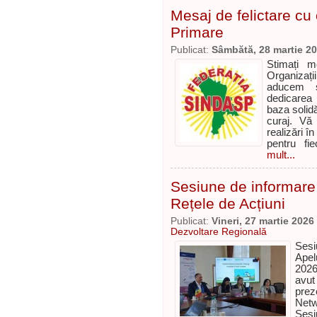
Mesaj de felictare cu 
Primare
Publicat:
Sâmbătă, 28 martie 2
Stimați me
Organizați
aducem si
dedicarea î
baza solidă
curaj. Vă
realizări î
pentru fi
mult...
Sesiune de informare 
Rețele de Acțiuni
Publicat:
Vineri, 27 martie 2026
Dezvoltare Regională
Ses
Apel
2026
avu
prez
Netw
Sesi