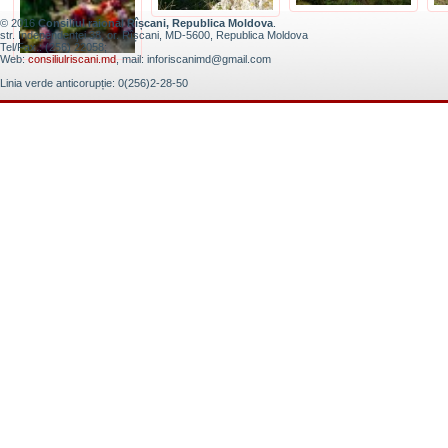
© 2016
Consiliul raional Rîșcani, Republica Moldova
.
str. Independenţei 38, or. Rîșcani, MD-5600, Republica Moldova
Tel/Fax.: (256) 22058;
Web:
consiliulriscani.md
, mail: inforiscanimd@gmail.com
Linia verde anticorupție: 0(256)2-28-50