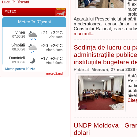
Lucru în Rîșcani
fi e
raio
METEO
proie
Aparatului Președintelui și părț
Meteo în Rîşcani
moderatoarea consultărilor p
Consiliului Raional, care a adu
Vineri
+21..+32°C
mai mult...
07.08.26
Vînt 7m/s
Sîmbătă
+20..+26°C
Ședința de lucru cu pa
08.08.26
Vînt 6.2m/s
administrațiile publice
Duminică
+17..+26°C
instituțiile bugetare de
09.08.26
Vînt 4.9m/s
Meteo pentru 10 zile
Publicat:
Miercuri, 27 mai 2026
meteo2.md
Astă
Rîșc
part
publi
nive
Cite
UNDP Moldova - Grant
dolari