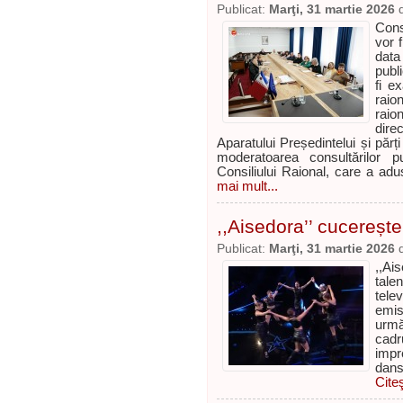
Publicat:
Marţi, 31 martie 2026
Cons
vor 
data
publ
fi e
raion
raion
dire
Aparatului Președintelui și părț
moderatoarea consultărilor p
Consiliului Raional, care a adu
mai mult...
,,Aisedora’’ cucerește
Publicat:
Marţi, 31 martie 2026
,,Ai
tale
tele
emisi
urmă
cad
impr
dans
Cite