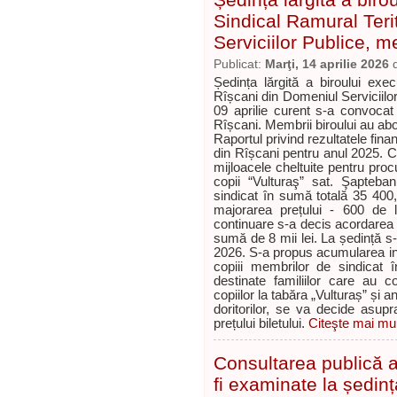
Sindical Ramural Teri
Serviciilor Publice,
Publicat:
Marţi, 14 aprilie 2026
Ședința lărgită a biroului exec
Rîșcani din Domeniul Serviciil
09 aprilie curent s-a convocat
Rîșcani. Membrii biroului au abo
Raportul privind rezultatele fina
din Rîșcani pentru anul 2025. C
mijloacele cheltuite pentru proc
copii “Vulturaş” sat. Şapteba
sindicat în sumă totală 35 40
majorarea prețului - 600 de l
continuare s-a decis acordarea 
sumă de 8 mii lei. La ședință s-
2026. S-a propus acumularea inf
copiii membrilor de sindicat î
destinate familiilor care au c
copiilor la tabăra „Vulturaș” și
doritorilor, se va decide asupr
prețului biletului.
Citeşte mai mult
Consultarea publică a 
fi examinate la ședinț