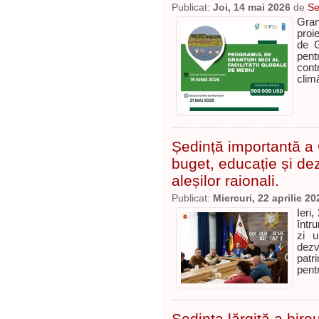
Publicat:
Joi, 14 mai 2026
de
Se
Gran
proi
de G
pentr
cont
clim
Ședință importantă a 
buget, educație și de
aleșilor raionali.
Publicat:
Miercuri, 22 aprilie 20
Ieri,
într
zi 
dez
patr
pent
Ședința lărgită a biro