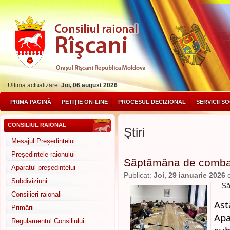
Ultima actualizare:
Joi, 06 august 2026
PRIMA PAGINĂ
PETIȚIE ON-LINE
PROCESUL DECIZIONAL
SERVICII S
CONSILIUL RAIONAL
Ştiri
Mesajul Președintelui
Președintele raionului
Săptămâna de combate
Aparatul președintelui
Publicat:
Joi, 29 ianuarie 2026
Subdiviziuni
Să
Consilieri raionali
Ast
Primării
Ap
Regulamentul Consiliului