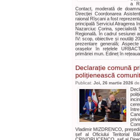
a Re
Contact, moderată de doamna 
Direcției Coordonarea Asisten
raional Rîșcani a fost reprezen
principală Serviciul Atragerea I
Nazarciuc Corina, specialistă Se
Regională. În cadrul sesiunei 
IV: scop, obiective și noutăți 2
prezentare generală; Aspect
orașelor în rețelele URBACT
primăriei mun. Edineț în rețe
Declarație comună pri
polițienească comuni
Publicat:
Joi, 26 martie 2026
d
Decl
poli
inci
cere
într
Canc
pri
Comu
Vladimir MIZDRENCO, președi
șef al Oficiului Teritorial B
CRIVORUCENCO, șef al Direcție