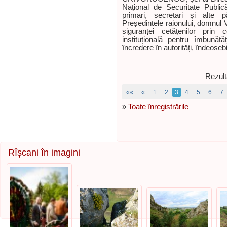
Național de Securitate Publi
primari, secretari și alte p
Președintele raionului, domnul
siguranței cetățenilor prin 
instituțională pentru îmbunătă
încredere în autorități, îndeosebi
Rezult
««
«
1
2
3
4
5
6
7
»
Toate înregistrările
Rîșcani în imagini