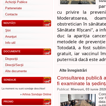
sub
Achiziţii Publice
par
Parteneriate
cu privire la preven
Contacte
Moderatoarea, doa
obstretician în sănătat
NOUTĂŢI
Sănătate Rîșcani”, a inf
Ştiri
duc la apariția cance
Anunţuri
metodele de prevenție 
Info util
Totodată, a fost sublini
DOCUMENTE
gratuit, iar vaccinul 
puternică dacă este adm
Dispoziţii
Direcţii/Secţii
Alte înregistrări
Alte documente
Consultarea publică a 
SONDAJE
fi examinate la ședinț
La moment nu sunt sondaje deschise!
Publicat:
Miercuri, 03 iunie 202
Cons
»
Arhiva Sondaje Online
vor 
data
PROMO
publ