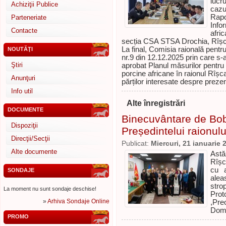
lucru
Achiziţii Publice
cazu
Rapo
Parteneriate
Info
Contacte
afri
secția CSA STSA Drochia, Rîșca
La final, Comisia raională pentru
NOUTĂŢI
nr.9 din 12.12.2025 prin care s-a
Ştiri
aprobat Planul măsurilor pentru
porcine africane în raionul Rîșca
Anunţuri
părților interesate despre prezen
Info util
Alte înregistrări
DOCUMENTE
Binecuvântare de Bob
Dispoziţii
Președintelui raionulu
Direcţii/Secţii
Publicat:
Miercuri, 21 ianuarie 
Alte documente
Astă
Rîșc
cu a
SONDAJE
alea
stro
La moment nu sunt sondaje deschise!
Prot
»
Arhiva Sondaje Online
,Pre
Domn
PROMO