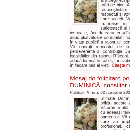
al întregii echi
urări de bine! A
recunoștință ș
respectul și ap
care sunteți. Vă
frumoase în 
sufletească și b
inspirație, tărie de caracter și în
aduc plusvaloare comunității n
în viața publică a raionului, pen
Vă onorați mandatul de consi
perseverența și contribuția 
localităților din raionul Rîșca
aducă lumină în suflet, motivați
în fiecare pas al vieții.
Citeşte ma
Mesaj de felicitare p
DUMINICĂ, consilier 
Publicat:
Vineri, 02 ianuarie 20
Stimate Domnul
prilejul acestei
Vă urăm multă p
cu aceeaşi tări
oamenilor. Vă d
care au împl
profesional,