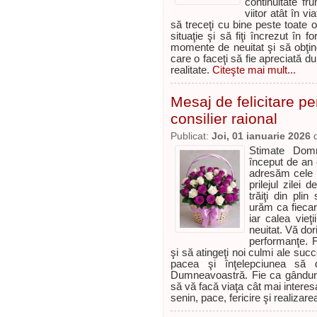
continuitate f
viitor atât în v
să treceţi cu bine peste toate o
situaţie şi să fiţi încrezut în fo
momente de neuitat şi să obţin
care o faceţi să fie apreciată d
realitate.
Citeşte mai mult...
Mesaj de felicitare 
consilier raional
Publicat:
Joi, 01 ianuarie 2026
Stimate Domn
început de an 
adresăm cele m
prilejul zilei
trăiţi din plin
urăm ca fiecare
iar calea vie
neuitat. Vă dori
performanţe. F
şi să atingeţi noi culmi ale succ
pacea şi înţelepciunea să 
Dumneavoastră. Fie ca gânduri
să vă facă viaţa cât mai interes
senin, pace, fericire şi realizarea