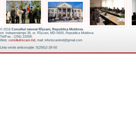
© 2016
Consiliul raional Rîșcani, Republica Moldova
.
str. Independenţei 38, or. Rîșcani, MD-5600, Republica Moldova
Tel/Fax.: (256) 22058;
Web:
consiliulriscani.md
, mail: inforiscanimd@gmail.com
Linia verde anticorupție: 0(256)2-28-50