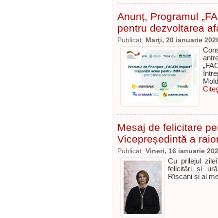
Anunț, Programul „FA
pentru dezvoltarea af
Publicat:
Marţi, 20 ianuarie 202
Con
antr
„FA
într
Mold
Cite
Mesaj de felicitare 
Vicepreședintă a raio
Publicat:
Vineri, 16 ianuarie 20
Cu prilejul zi
felicitări și u
Rîșcani și al m