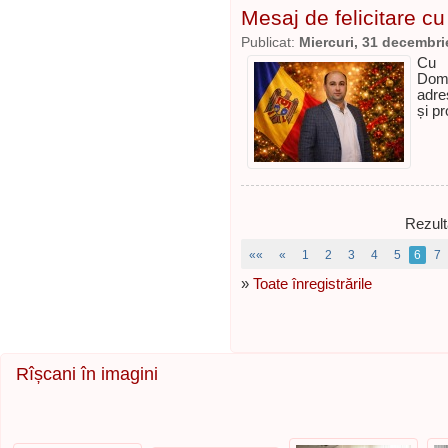
Mesaj de felicitare cu 
Publicat:
Miercuri, 31 decembri
Cu p
Domn
adre
și p
Rezult
««
«
1
2
3
4
5
6
7
»
Toate înregistrările
Rîșcani în imagini