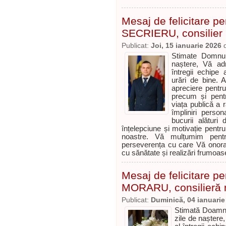
Mesaj de felicitare p
SECRIERU, consilier 
Publicat:
Joi, 15 ianuarie 2026
Stimate Domnu
naștere, Vă adr
întregii echipe 
urări de bine. 
apreciere pentru
precum și pent
viața publică a 
împliniri perso
bucurii alături
înțelepciune și motivație pentru
noastre. Vă mulțumim pentru
perseverența cu care Vă onorați
cu sănătate și realizări frumoa
Mesaj de felicitare 
MORARU, consilieră 
Publicat:
Duminică, 04 ianuarie
Stimată Doamn
zile de naștere