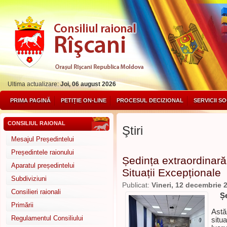
Ultima actualizare:
Joi, 06 august 2026
PRIMA PAGINĂ
PETIȚIE ON-LINE
PROCESUL DECIZIONAL
SERVICII S
CONSILIUL RAIONAL
Ştiri
Mesajul Președintelui
Președintele raionului
Ședința extraordinară
Aparatul președintelui
Situații Excepționale
Subdiviziuni
Publicat:
Vineri, 12 decembrie 
Consilieri raionali
Ș
Primării
Astă
Regulamentul Consiliului
situa