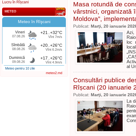
Lucru în Rîșcani
Masa rotundă de consul
vârstnici, organizată 
METEO
Moldova”, implement
Meteo în Rîşcani
Publicat:
Marţi, 20 ianuarie 202
Vineri
+21..+32°C
Azi,
07.08.26
Vînt 7m/s
Raio
loc 
Sîmbătă
+20..+26°C
local
08.08.26
Vînt 6.2m/s
„IN
„CAS
Duminică
+17..+26°C
Acti
09.08.26
Vînt 4.9m/s
al U
Meteo pentru 10 zile
meteo2.md
Consultări publice de
Rîșcani (20 ianuarie 
Publicat:
Marţi, 20 ianuarie 202
La d
Raio
pent
exa
Cons