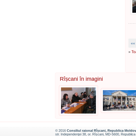
««
»
To
Rîșcani în imagini
© 2016
Consiliul raional Rîșcani, Republica Moldo
str. Independenţei 38, or. Rîșcani, MD-5600, Republic