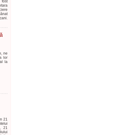
 fost
etara
ciere
mânat
cani.
ră
e, ne
a lor
al la
in 21
telui
, 21
iului