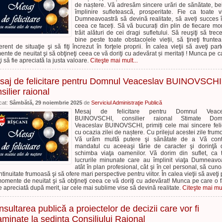
de naștere. Vă adresăm sincere urări de sănătate, be
împlinire sufletească, prosperitate. Fie ca toate v
Dumneavoastră să devină realitate, să aveți succes î
ceea ce faceți. Să vă bucurați din plin de fiecare m
trăit alături de cei dragi sufletului. Să reuşiţi să trece
bine peste toate obstacolele vieții, să ţineţi frunte
ferent de situaţie şi să fiţi încrezut în forţele proprii. În calea vieţii să aveţi par
nte de neuitat şi să obţineţi ceea ce vă doriţi cu adevărat și meritați ! Munca pe c
ţi să fie apreciată la justa valoare.
Citeşte mai mult...
saj de felicitare pentru Domnul Veaceslav BUINOVSCHI
silier raional
cat:
Sâmbătă, 29 noiembrie 2025
de
Serviciul Administraţie Publică
Mesaj de felicitare pentru Domnul Veace
BUINOVSCHI, consilier raional Stimate Dom
Veaceslav BUINOVSCHI, primiți cele mai sincere felic
cu ocazia zilei de naștere. Cu prilejul acestei zile frum
Vă urăm multă putere şi sănătate de a Vă cont
mandatul cu aceeaşi tărie de caracter şi dorinţă
schimba viaţa oamenilor. Vă dorim din suflet, ca 
lucrurile minunate care au împlinit viaţa Dumneavo
atât în plan profesional, cât şi în cel personal, să cun
ntinuitate frumoasă şi să ofere mari perspective pentru viitor. În calea vieţii să aveţi 
omente de neuitat şi să obţineţi ceea ce vă doriţi cu adevărat! Munca pe care o f
ie apreciată după merit, iar cele mai sublime vise să devină realitate.
Citeşte mai mul
sultarea publică a proiectelor de decizii care vor fi
minate la ședința Consiliului Raional