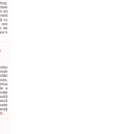
lșug,
isele
n tot
oment
ţi cu
a sus
te de
are o
,
slav
nule
itări
oase,
inua
 de a
toate
astră
oască
parte
aceţi
t...