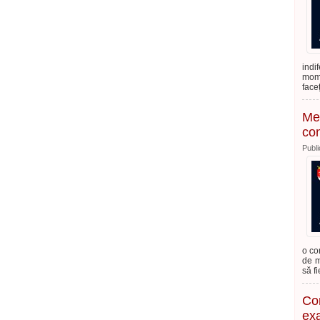
indi
mome
face
Me
con
Publi
o co
de m
să f
Con
exa