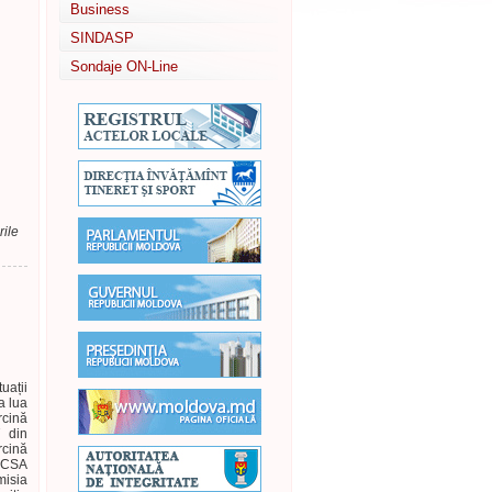
Business
SINDASP
Sondaje ON-Line
rile
uații
a lua
rcină
7 din
rcină
a CSA
misia