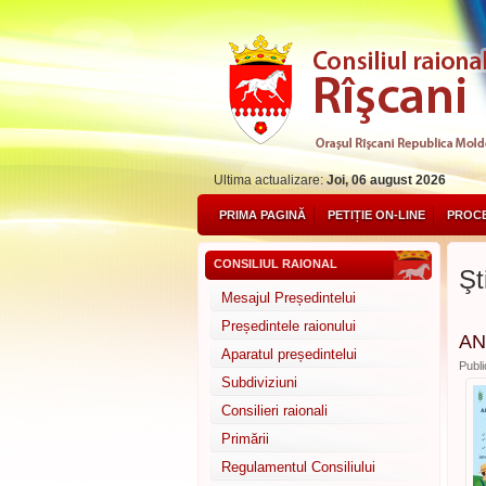
Ultima actualizare:
Joi, 06 august 2026
PRIMA PAGINĂ
PETIȚIE ON-LINE
PROCE
CONSILIUL RAIONAL
Şti
Mesajul Președintelui
Președintele raionului
AN
Aparatul președintelui
Publi
Subdiviziuni
Consilieri raionali
Primării
Regulamentul Consiliului