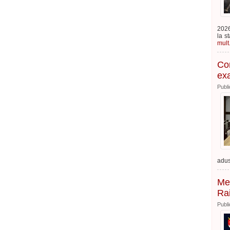
2026
la s
mult.
Con
exa
Publi
adus
Mes
Ra
Publi