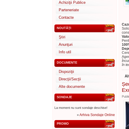
Achiziţii Publice
Parteneriate
Contacte
Cazu
NOUTĂŢI
Soli
cons
Valo
Ştiri
Pent
Anunţuri
100%
Depu
Info util
Cere
Agen
Încu
DOCUMENTE
în te
Dispoziţii
Al
Direcţii/Secţii
Șed
Alte documente
Ex
Publi
SONDAJE
La moment nu sunt sondaje deschise!
»
Arhiva Sondaje Online
PROMO