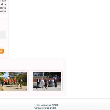
i din
tat a
oamna
erile
Total vizitatori:
3228
Vizitatori ieri:
2500