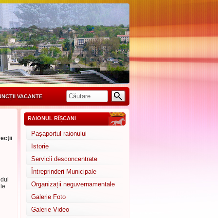
UNCȚII VACANTE
RAIONUL RÎȘCANI
Pașaportul raionului
ecţii
Istorie
Servicii desconcentrate
Întreprinderi Municipale
odul
Organizații neguvernamentale
ile
Galerie Foto
Galerie Video