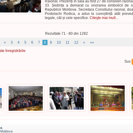
Raional. Prezenți în sală au fost 27 de consilieri raional
33. Ședința a demarat cu onorarea simbolicii de s
Republicii Moldova. Secretara Consiliului raional, d
Postolachi Rodica, a adus la cunoștință atât preved
legale, cât și cele specifice.
Citeşte mai mult...
Rezultate 71 - 80 din 1282
«
3
4
5
6
7
8
9
10
11
12
»
»»
ate înregistrările
Sus
va
.
a Moldova