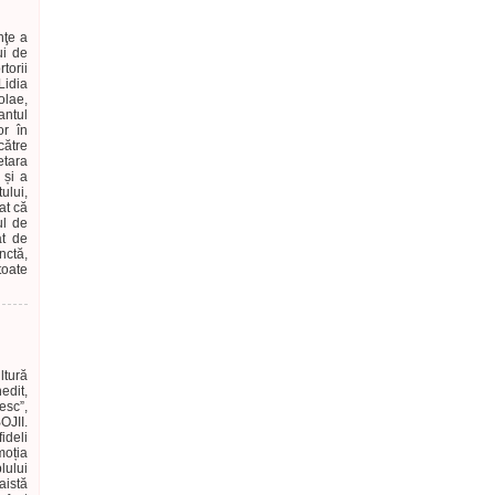
nţe a
ui de
torii
Lidia
olae,
antul
or în
către
etara
 și a
ului,
at că
ul de
at de
nctă,
toate
ltură
edit,
esc”,
JII.
ideli
moția
ului
aistă