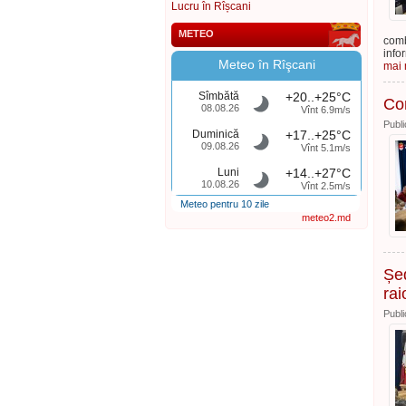
Lucru în Rîșcani
METEO
comb
info
Meteo în Rîşcani
mai m
Sîmbătă
+20..+25°C
Con
08.08.26
Vînt 6.9m/s
Publi
Duminică
+17..+25°C
09.08.26
Vînt 5.1m/s
Luni
+14..+27°C
10.08.26
Vînt 2.5m/s
Meteo pentru 10 zile
meteo2.md
Șed
rai
Publi