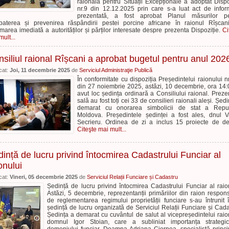
raională pentru Situații Excepționale a adoptat Dispo
nr.9 din 12.12.2025 prin care s-a luat act de infor
prezentată, a fost aprobat Planul măsurilor pe
aterea și prevenirea răspândirii pestei porcine africane în raionul Rîșcan
rmarea imediată a autorităților și părților interesate despre prezenta Dispoziție.
Ci
ult...
siliul raional Rîșcani a aprobat bugetul pentru anul 202
cat:
Joi, 11 decembrie 2025
de
Serviciul Administraţie Publică
În conformitate cu dispoziția Președintelui raionului n
din 27 noiembrie 2025, astăzi, 10 decembrie, ora 14:
avut loc ședința ordinară a Consiliului raional. Prezen
sală au fost toți cei 33 de consilieri raionali aleși. Ședi
demarat cu onorarea simbolicii de stat a Republ
Moldova. Președintele ședinței a fost ales, dnul V
Secrieru. Ordinea de zi a inclus 15 proiecte de dec
Citeşte mai mult...
ință de lucru privind întocmirea Cadastrului Funciar al
onului
cat:
Vineri, 05 decembrie 2025
de
Serviciul Relații Funciare și Cadastru
Ședință de lucru privind întocmirea Cadastrului Funciar al raio
Astăzi, 5 decembrie, reprezentanții primăriilor din raion respons
de reglementarea regimului proprietății funciare s-au întrunit î
ședință de lucru organizată de Serviciul Relații Funciare și Cada
Ședința a demarat cu cuvântul de salut al vicepreședintelui raio
domnul Igor Stoian, care a subliniat importanța strategi