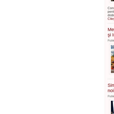
Cons
pent
dist
Cite
Mes
şi 
Publi
Sin
no
Publi