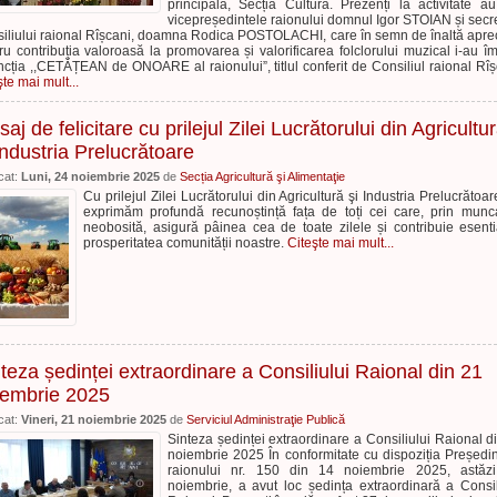
principală, Secția Cultură. Prezenți la activitate au
vicepreședintele raionului domnul Igor STOIAN și secr
iliului raional Rîșcani, doamna Rodica POSTOLACHI, care în semn de înaltă apre
ru contribuția valoroasă la promovarea și valorificarea folclorului muzical i-au î
incția ,,CETĂȚEAN de ONOARE al raionului”, titlul conferit de Consiliul raional Rîș
şte mai mult...
aj de felicitare cu prilejul Zilei Lucrătorului din Agricultu
Industria Prelucrătoare
cat:
Luni, 24 noiembrie 2025
de
Secția Agricultură şi Alimentaţie
Cu prilejul Zilei Lucrătorului din Agricultură şi Industria Prelucrătoar
exprimăm profundă recunoștință fața de toți cei care, prin munc
neobosită, asigură pâinea cea de toate zilele și contribuie esenti
prosperitatea comunității noastre.
Citeşte mai mult...
teza ședinței extraordinare a Consiliului Raional din 21
iembrie 2025
cat:
Vineri, 21 noiembrie 2025
de
Serviciul Administraţie Publică
Sinteza ședinței extraordinare a Consiliului Raional d
noiembrie 2025 În conformitate cu dispoziția Președin
raionului nr. 150 din 14 noiembrie 2025, astăzi
noiembrie, a avut loc ședința extraordinară a Consil