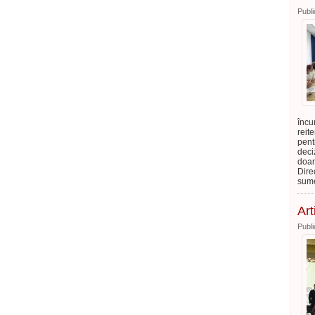
Publi
încu
reit
pent
deci
doam
Dire
sume
Art
Publi