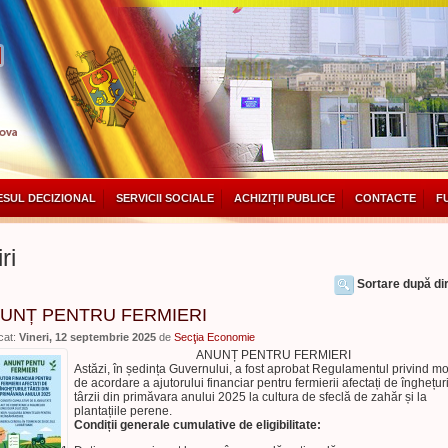
SUL DECIZIONAL
SERVICII SOCIALE
ACHIZIȚII PUBLICE
CONTACTE
F
ri
Sortare după dir
UNȚ PENTRU FERMIERI
cat:
Vineri, 12 septembrie 2025
de
Secţia Economie
ANUNȚ PENTRU FERMIERI
Astăzi, în ședința Guvernului, a fost aprobat Regulamentul privind m
de acordare a ajutorului financiar pentru fermierii afectați de înghețur
târzii din primăvara anului 2025 la cultura de sfeclă de zahăr și la
plantațiile perene.
Condiții generale cumulative de eligibilitate: