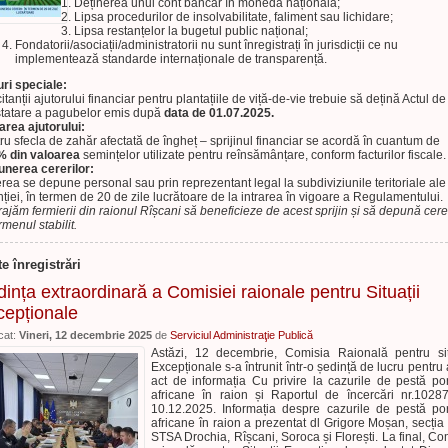
Deținerea unui cont bancar în monedă națională;
Lipsa procedurilor de insolvabilitate, faliment sau lichidare;
Lipsa restanțelor la bugetul public național;
Fondatorii/asociații/administratorii nu sunt înregistrați în jurisdicții ce nu
implementează standarde internaționale de transparență.
ri speciale:
citanții ajutorului financiar pentru plantațiile de viță-de-vie trebuie să dețină Actul de
tatare a pagubelor emis după
data de 01.07.2025.
area ajutorului:
ru sfecla de zahăr afectată de îngheț – sprijinul financiar se acordă în cuantum de
 din valoarea
semințelor utilizate pentru reînsămânțare, conform facturilor fiscale.
nerea cererilor:
rea se depune personal sau prin reprezentant legal la subdiviziunile teritoriale ale
ției, în termen de 20 de zile lucrătoare de la intrarea în vigoare a Regulamentului.
rajăm fermierii din raionul Rîșcani să beneficieze de acest sprijin și să depună cere
rmenul stabilit.
te înregistrări
ința extraordinară a Comisiei raionale pentru Situații
cepționale
cat:
Vineri, 12 decembrie 2025
de
Serviciul Administraţie Publică
Astăzi, 12 decembrie, Comisia Raională pentru sit
Excepționale s-a întrunit într-o ședință de lucru pentru 
act de informația Cu privire la cazurile de pestă po
africane în raion și Raportul de încercări nr.1028
10.12.2025. Informația despre cazurile de pestă po
africane în raion a prezentat dl Grigore Moșan, secți
STSA Drochia, Rîșcani, Soroca și Florești. La final, Co