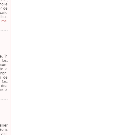
pală,
noile
or de
uarie
ibuit
e mai
e, în
 fost
 care
nțe a
torii
fi de
 fost
, dna
are a
ilier
Boris
zilei