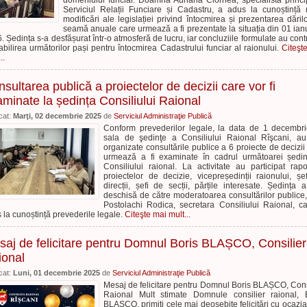
domeniului funciar. Doamna Adriana Ciornea, specialistă princi
Serviciul Relații Funciare și Cadastru, a adus la cunoștință 
modificări ale legislației privind întocmirea și prezentarea dăril
seamă anuale care urmează a fi prezentate la situația din 01 ian
. Ședința s-a desfășurat într-o atmosferă de lucru, iar concluziile formulate au contr
tabilirea următorilor pași pentru întocmirea Cadastrului funciar al raionului.
Citeşt
..
sultarea publică a proiectelor de decizii care vor fi
minate la ședința Consiliului Raional
cat:
Marţi, 02 decembrie 2025
de
Serviciul Administraţie Publică
Conform prevederilor legale, la data de 1 decembri
sala de şedinţe a Consiliului Raional Rîşcani, au
organizate consultările publice a 6 proiecte de decizii
urmează a fi examinate în cadrul următoarei ședi
Consiliului raional. La activitate au participat rapor
proiectelor de decizie, vicepreședinții raionului, șe
direcții, șefi de secții, părțile interesate. Ședința a
deschisă de către moderatoarea consultărilor publice
Postolachi Rodica, secretara Consiliului Raional, c
 la cunoștință prevederile legale.
Citeşte mai mult...
aj de felicitare pentru Domnul Boris BLAȘCO, Consilier
ional
cat:
Luni, 01 decembrie 2025
de
Serviciul Administraţie Publică
Mesaj de felicitare pentru Domnul Boris BLAȘCO, Cons
Raional Mult stimate Domnule consilier raional, 
BLAȘCO, primiți cele mai deosebite felicitări cu ocazia 