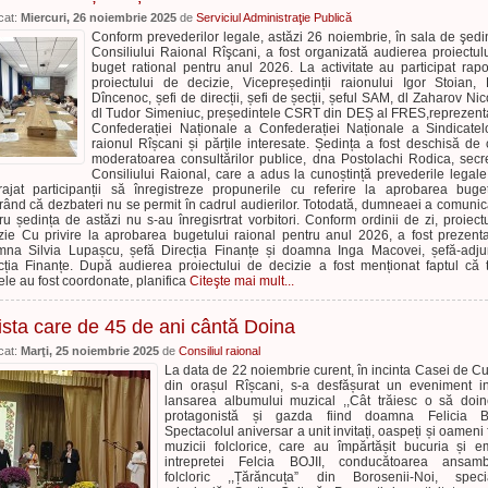
cat:
Miercuri, 26 noiembrie 2025
de
Serviciul Administraţie Publică
Conform prevederilor legale, astăzi 26 noiembrie, în sala de şedi
Consiliului Raional Rîşcani, a fost organizată audierea proiectul
buget rational pentru anul 2026. La activitate au participat rapor
proiectului de decizie, Vicepreședinții raionului Igor Stoian, 
Dîncenoc, șefi de direcții, șefi de șecții, șeful SAM, dl Zaharov Nic
dl Tudor Simeniuc, președintele CSRT din DEȘ al FRES,reprezent
Confederației Naționale a Confederației Naționale a Sindicatel
raionul Rîșcani și părțile interesate. Ședința a fost deschisă de 
moderatoarea consultărilor publice, dna Postolachi Rodica, secr
Consiliului Raional, care a adus la cunoștință prevederile legale
rajat participanții să înregistreze propunerile cu referire la aprobarea buget
erând că dezbateri nu se permit în cadrul audierilor. Totodată, dumneaei a comunic
ru ședința de astăzi nu s-au înregisrtrat vorbitori. Conform ordinii de zi, proiect
zie Cu privire la aprobarea bugetului raional pentru anul 2026, a fost prezent
na Silvia Lupașcu, șefă Direcția Finanțe și doamna Inga Macovei, șefă-adju
cția Finanțe. După audierea proiectului de decizie a fost menționat faptul că 
le au fost coordonate, planifica
Citeşte mai mult...
ista care de 45 de ani cântă Doina
cat:
Marţi, 25 noiembrie 2025
de
Consiliul raional
La data de 22 noiembrie curent, în incinta Casei de Cu
din orașul Rîșcani, s-a desfășurat un eveniment in
lansarea albumului muzical ,,Cât trăiesc o să doin
protagonistă și gazda fiind doamna Felicia BO
Spectacolul aniversar a unit invitați, oaspeți și oameni f
muzicii folclorice, care au împărtășit bucuria și e
intrepretei Felcia BOJII, conducătoarea ansambl
folcloric ,,Țărăncuța” din Borosenii-Noi, speci