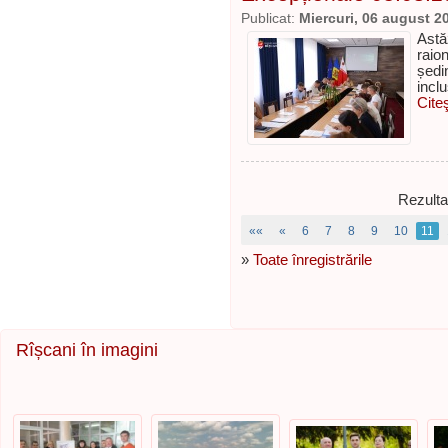
Publicat:
Miercuri, 06 august 2
Astă
raio
ședi
incl
Cite
Rezulta
««
«
6
7
8
9
10
11
»
Toate înregistrările
Rîșcani în imagini