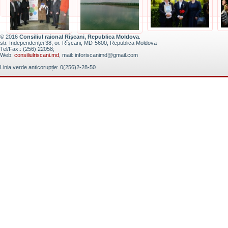
© 2016
Consiliul raional Rîșcani, Republica Moldova
.
str. Independenţei 38, or. Rîșcani, MD-5600, Republica Moldova
Tel/Fax.: (256) 22058;
Web:
consiliulriscani.md
, mail: inforiscanimd@gmail.com
Linia verde anticorupție: 0(256)2-28-50