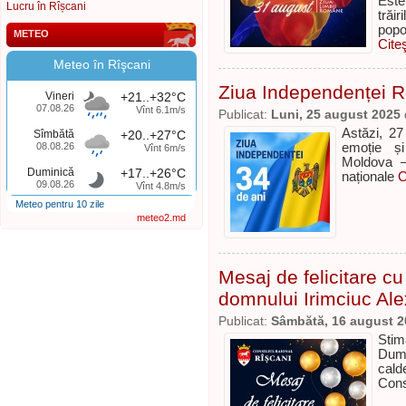
Este
Lucru în Rîșcani
trăi
popo
METEO
Cite
Meteo în Rîşcani
Ziua Independenței R
Vineri
+21..+32°C
07.08.26
Vînt 6.1m/s
Publicat:
Luni, 25 august 2025
Astăzi, 27
Sîmbătă
+20..+27°C
08.08.26
emoție și
Vînt 6m/s
Moldova –
Duminică
+17..+26°C
naționale
C
09.08.26
Vînt 4.8m/s
Meteo pentru 10 zile
meteo2.md
Mesaj de felicitare cu
domnului Irimciuc Ale
Publicat:
Sâmbătă, 16 august 2
Stim
Dumn
cald
Cons