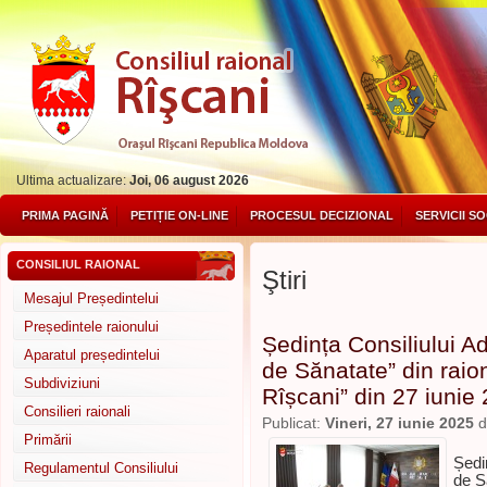
Ultima actualizare:
Joi, 06 august 2026
PRIMA PAGINĂ
PETIȚIE ON-LINE
PROCESUL DECIZIONAL
SERVICII S
CONSILIUL RAIONAL
Ştiri
Mesajul Președintelui
Președintele raionului
Ședința Consiliului Ad
Aparatul președintelui
de Sănatate” din raio
Subdiviziuni
Rîșcani” din 27 iunie
Consilieri raionali
Publicat:
Vineri, 27 iunie 2025
d
Primării
Ședi
Regulamentul Consiliului
de S