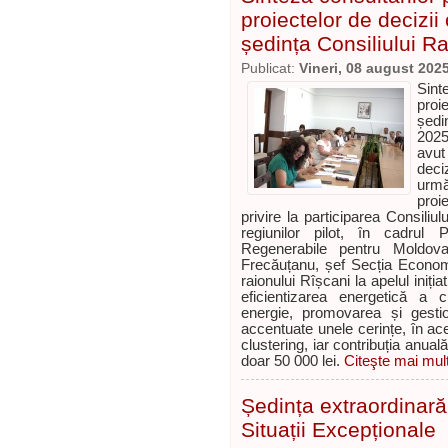
proiectelor de decizii
ședința Consiliului Ra
Publicat:
Vineri, 08 august 202
Sint
proi
ședi
2025
avut
deci
urmă
proi
privire la participarea Consiliu
regiunilor pilot, în cadrul P
Regenerabile pentru Moldov
Frecăuțanu, șef Secția Economi
raionului Rîșcani la apelul iniți
eficientizarea energetică a c
energie, promovarea și gestio
accentuate unele cerințe, în aces
clustering, iar contribuția anua
doar 50 000 lei.
Citeşte mai mult
Ședința extraordinară
Situații Excepționale