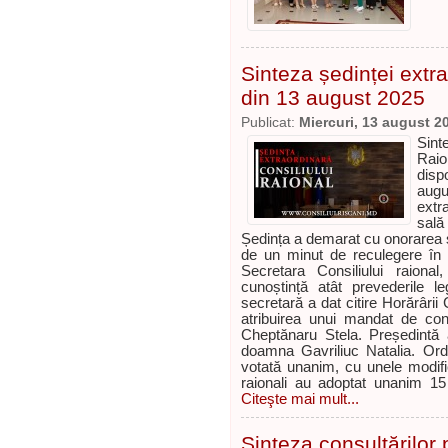
Sinteza ședinței extra
din 13 august 2025
Publicat:
Miercuri, 13 august 2
Sint
Raio
disp
augu
extr
sală
Ședința a demarat cu onorarea s
de un minut de reculegere în m
Secretara Consiliului raion
cunoștință atât prevederile l
secretară a dat citire Horărârii
atribuirea unui mandat de cons
Cheptănaru Stela. Președintă a
doamna Gavriliuc Natalia. Ord
votată unanim, cu unele modific
raionali au adoptat unanim 15 d
Citeşte mai mult...
Sinteza consultărilor