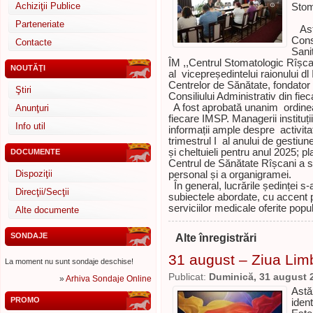
Achiziţii Publice
Stom
Parteneriate
Astă
Consi
Contacte
Sani
ÎM ,,Centrul Stomatologic Rîșca
NOUTĂŢI
al vicepreședintelui raionului dl 
Centrelor de Sănătate, fondator 
Ştiri
Consiliului Administrativ din fie
A fost aprobată unanim ordinea 
Anunţuri
fiecare IMSP. Managerii instituț
Info util
informații ample despre activit
trimestrul I al anului de gestiun
și cheltuieli pentru anul 2025; p
DOCUMENTE
Centrul de Sănătate Rîșcani a so
Dispoziţii
personal și a organigramei.
În general, lucrările ședinței s
Direcţii/Secţii
subiectele abordate, cu accent p
serviciilor medicale oferite popul
Alte documente
SONDAJE
Alte înregistrări
31 august – Ziua Li
La moment nu sunt sondaje deschise!
Publicat:
Duminică, 31 august 
»
Arhiva Sondaje Online
Astă
PROMO
ident