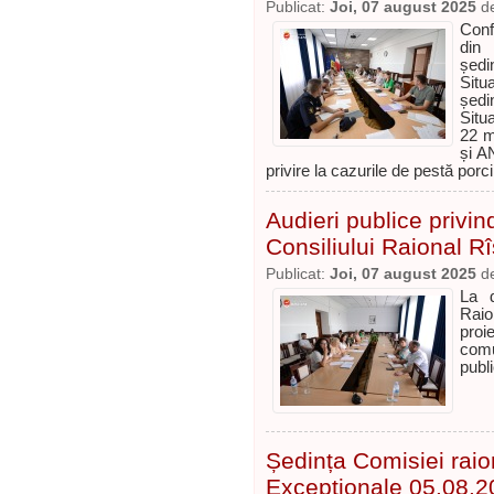
Publicat:
Joi, 07 august 2025
d
Conf
din 
ședi
Situ
ședi
Situ
22 m
și A
privire la cazurile de pestă porc
Audieri publice privin
Consiliului Raional R
Publicat:
Joi, 07 august 2025
d
La d
Raio
pro
comu
publ
Ședința Comisiei raion
Excepționale 05.08.2