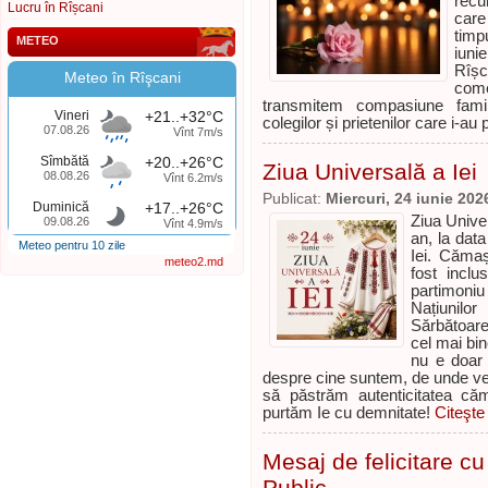
recu
Lucru în Rîșcani
care
timpu
METEO
iunie
Rîș
Meteo în Rîşcani
come
transmitem compasiune famili
Vineri
+21..+32°C
colegilor și prietenilor care i-au 
07.08.26
Vînt 7m/s
Sîmbătă
+20..+26°C
Ziua Universală a Iei
08.08.26
Vînt 6.2m/s
Publicat:
Miercuri, 24 iunie 202
Duminică
+17..+26°C
Ziua Univer
09.08.26
Vînt 4.9m/s
an, la dat
Meteo pentru 10 zile
Iei. Cămaș
meteo2.md
fost inclu
partimoniu 
Națiunilor
Sărbătoare 
cel mai bine
nu e doar 
despre cine suntem, de unde v
să păstrăm autenticitatea căm
purtăm Ie cu demnitate!
Citeşte
Mesaj de felicitare cu 
Public