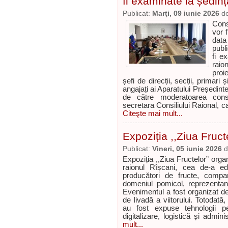
fi examinate la ședinț
Publicat:
Marţi, 09 iunie 2026
d
Cons
vor 
data
publ
fi e
raio
proi
șefi de direcții, secții, primar
angajați ai Aparatului Președinte
de către moderatoarea consu
secretara Consiliului Raional, c
Citeşte mai mult...
Expoziția ,,Ziua Fruct
Publicat:
Vineri, 05 iunie 2026
d
Expoziția ,,Ziua Fructelor” organ
raionul Rîșcani, cea de-a edi
producători de fructe, compani
domeniul pomicol, reprezentanți
Evenimentul a fost organizat d
de livadă a viitorului. Totodată,
au fost expuse tehnologii pen
digitalizare, logistică și admin
mult...