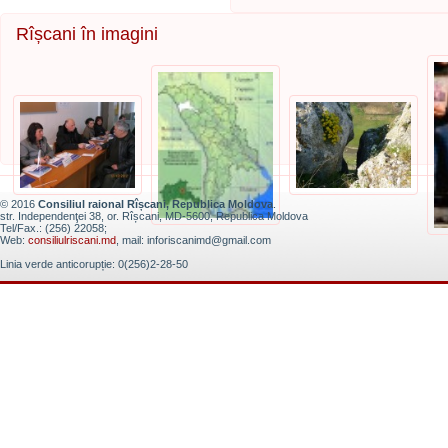
Rîșcani în imagini
© 2016
Consiliul raional Rîșcani, Republica Moldova
.
str. Independenţei 38, or. Rîșcani, MD-5600, Republica Moldova
Tel/Fax.: (256) 22058;
Web:
consiliulriscani.md
, mail: inforiscanimd@gmail.com
Linia verde anticorupție: 0(256)2-28-50