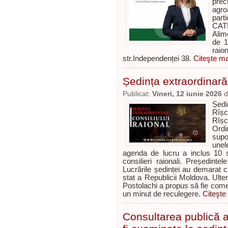
prec
agro
part
CATL
Alim
de 1
rai
str.Independenței 38.
Citeşte ma
Ședința extraordinară
Publicat:
Vineri, 12 iunie 2026
d
Ședi
Rîșc
Rîșc
Ordi
supo
unele
agenda de lucru a inclus 10 s
consilieri raionali. Președinte
Lucrările ședinței au demarat c
stat a Republicii Moldova. Ulter
Postolachi a propus să fie comem
un minut de reculegere.
Citeşte 
Consultarea publică a 