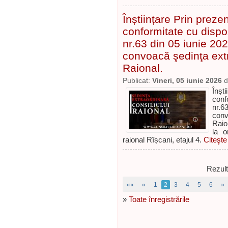
Înștiințare Prin preze
conformitate cu dispoz
nr.63 din 05 iunie 202
convoacă şedinţa extr
Raional.
Publicat:
Vineri, 05 iunie 2026
d
Înșt
conf
nr.6
conv
Raio
la o
raional Rîșcani, etajul 4.
Citeşte
Rezult
««
«
1
2
3
4
5
6
»
»
Toate înregistrările