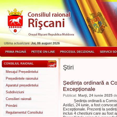
Ultima actualizare:
Joi, 06 august 2026
PRIMA PAGINĂ
PETIȚIE ON-LINE
PROCESUL DECIZIONAL
SERVICII S
CONSILIUL RAIONAL
Ştiri
Mesajul Președintelui
Președintele raionului
Ședința ordinară a Com
Aparatul președintelui
Excepționale
Subdiviziuni
Publicat:
Marţi, 24 iunie 2025
d
Consilieri raionali
Ședința ordinară a Comisi
Astăzi, 24 iunie, a fost convocat
Primării
Excepționale. Prezenți la ședinț
Regulamentul Consiliului
inclus 4 chestiuni care au fost 