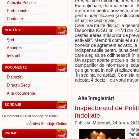
Președintele raionului, președint
Achiziţii Publice
Excepționale, domnul Vladimir M
membrilor pentru prezență, menți
Parteneriate
pentru identificarea și soluționa
Contacte
situații excepționale.
Cele mai multe discuții a generat
Dispoziția IGSU nr. 147/d din 23
NOUTĂŢI
desfășurarea măsurilor de preven
Ştiri
estivală”. Membrii comisiei au s
zonelor de agrement acvatic, a st
Anunţuri
indispensabile pentru buna desfă
care aleg să se odihnească în p
Info util
Un aspect aparte propus și de c
campaniilor de informare și educ
DOCUMENTE
de siguranță în apă și adiacentu
În ședința de astăzi, Comisia ra
Dispoziţii
adoptat 4 decizii, cu votul major
Direcţii/Secţii
Alte documente
Alte înregistrări
SONDAJE
Inspectoratul de Poliți
îndoliate
La moment nu sunt sondaje deschise!
Publicat:
Miercuri, 24 iunie 202
»
Arhiva Sondaje Online
Insp
PROMO
fami