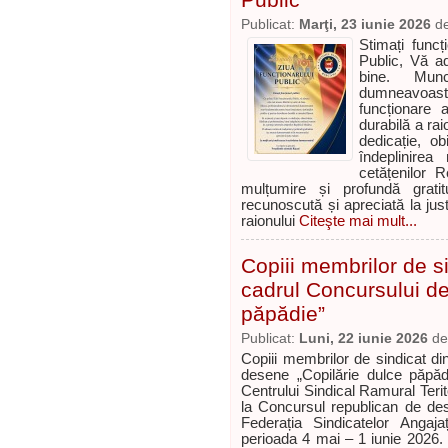
Publicat:
Marţi, 23 iunie 2026
d
Stimați funcți
Public, Vă ad
bine. Munc
dumneavoas
funcționare a
durabilă a rai
dedicație, obi
îndeplinirea
cetățenilor 
mulțumire și profundă grat
recunoscută și apreciată la jus
raionului
Citeşte mai mult...
Copiii membrilor de si
cadrul Concursului de
păpădie”
Publicat:
Luni, 22 iunie 2026
d
Copiii membrilor de sindicat di
desene „Copilărie dulce păpăd
Centrului Sindical Ramural Terit
la Concursul republican de des
Federația Sindicatelor Angaja
perioada 4 mai – 1 iunie 2026. Co