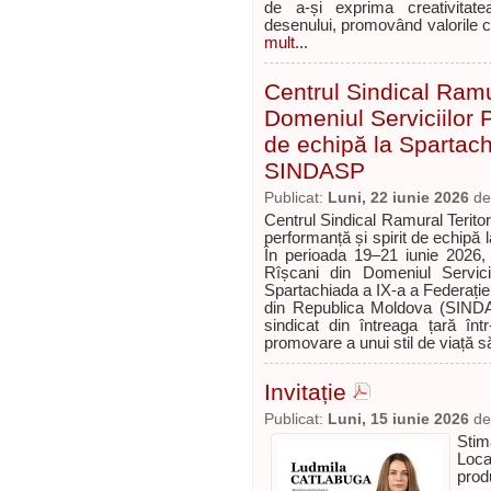
de a-și exprima creativitatea
desenului, promovând valorile cop
mult...
Centrul Sindical Ramur
Domeniul Serviciilor P
de echipă la Spartach
SINDASP
Publicat:
Luni, 22 iunie 2026
d
Centrul Sindical Ramural Teritor
performanță și spirit de echipă
În perioada 19–21 iunie 2026, 
Rîșcani din Domeniul Servici
Spartachiada a IX-a a Federației 
din Republica Moldova (SINDA
sindicat din întreaga țară înt
promovare a unui stil de viață 
Invitație
Publicat:
Luni, 15 iunie 2026
d
Stim
Loca
prod