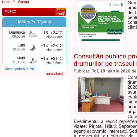
Lucru în Rîșcani
Gran
proi
METEO
de G
pentr
Meteo în Rîşcani
cont
clim
Duminică
+16..+24°C
09.08.26
Vînt 4.8m/s
Luni
+14..+26°C
10.08.26
Vînt 2.8m/s
Consultări publice pri
Marţi
+15..+31°C
drumurilor pe traseul
11.08.26
Vînt 4.5m/s
Meteo pentru 10 zile
Publicat:
Joi, 19 martie 2026
d
meteo2.md
Consu
drum
2026
avut
eval
sigu
unor
or
Cons
Evenimentul a reunit reprezenta
vizate: Pîrjota, Hiliuți, Șapteb
agenți economici interesați. Șed
a proiectului, cu oferirea de 