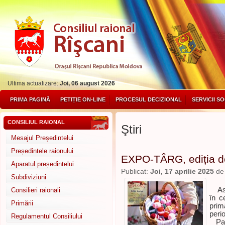
Ultima actualizare:
Joi, 06 august 2026
PRIMA PAGINĂ
PETIȚIE ON-LINE
PROCESUL DECIZIONAL
SERVICII S
CONSILIUL RAIONAL
Ştiri
Mesajul Președintelui
Președintele raionului
EXPO-TÂRG, ediția d
Aparatul președintelui
Publicat:
Joi, 17 aprilie 2025
d
Subdiviziuni
Astă
Consilieri raionali
în c
Primării
prim
peri
Regulamentul Consiliului
Part