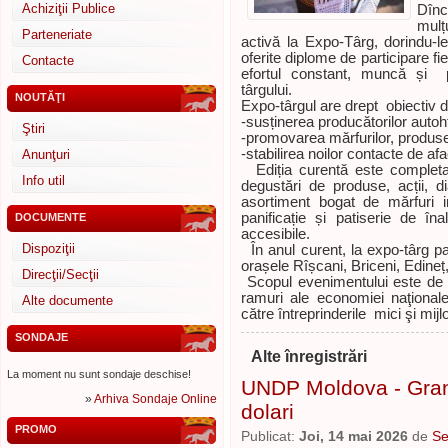
Achiziţii Publice
Dînc
mulț
Parteneriate
activă la Expo-Târg, dorindu-le 
oferite diplome de participare f
Contacte
efortul constant, muncă și 
târgului.
NOUTĂŢI
Expo-târgul are drept obiectiv 
-susținerea producătorilor autoh
Ştiri
-promovarea mărfurilor, produsel
-stabilirea noilor contacte de afa
Anunţuri
Ediția curentă este completa
Info util
degustări de produse, acții, dia
asortiment bogat de mărfuri i
panificație și patiserie de îna
DOCUMENTE
accesibile.
Dispoziţii
În anul curent, la expo-târg pa
orașele Rîșcani, Briceni, Edineț,
Direcţii/Secţii
Scopul evenimentului este de a 
ramuri ale economiei naţional
Alte documente
către întreprinderile mici şi mijlo
SONDAJE
Alte înregistrări
La moment nu sunt sondaje deschise!
UNDP Moldova - Grant
»
Arhiva Sondaje Online
dolari
PROMO
Publicat:
Joi, 14 mai 2026
de
Se