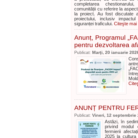
completarea chestionarului,
comunității cu referire la aspec
la proiect. Au fost discutate
proiectului, inclusiv impactu
siguranței traficului.
Citeşte mai 
Anunț, Programul „FA
pentru dezvoltarea af
Publicat:
Marţi, 20 ianuarie 202
Con
antr
„FA
într
Mold
Cite
ANUNȚ PENTRU FER
Publicat:
Vineri, 12 septembrie
Astăzi, în ședi
privind modul 
fermierii afecta
2025 la cultura 