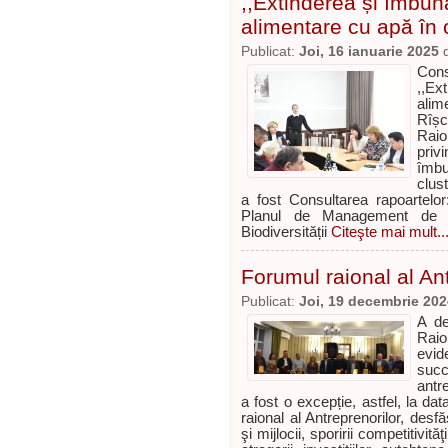
,,Extinderea și îmbună
alimentare cu apă în c
Publicat:
Joi, 16 ianuarie 2025
Cons
,,Ex
alim
Rîșca
Raio
pri
îmbu
clus
a fost Consultarea rapoartelo
Planul de Management de 
Biodiversității
Citeşte mai mult..
Forumul raional al An
Publicat:
Joi, 19 decembrie 202
A de
Rai
evid
suc
antr
a fost o excepție, astfel, la d
raional al Antreprenorilor, desfă
şi mijlocii, sporirii competitivităţ