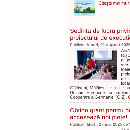
Citeşte mai mult.
Ședința de lucru privi
proiectului de execuți
Publicat:
Vineri, 01 august 202
Astăz
Rîșc
a a
vers
toat
proi
de 
loca
Gălășeni, Mălăiești, Hiliuți, r-
Uniunii Europene și impleme
Cooperare a Germaniei (GIZ).
C
Obține grant pentru d
accesează noi piețe!
Publicat:
Marţi, 27 mai 2025
de