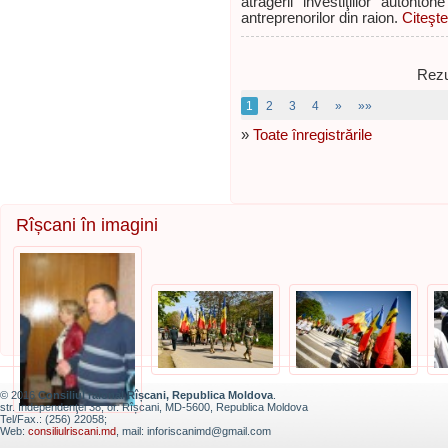
atragerii investiţiilor autoht
antreprenorilor din raion.
Citeşte
Rezu
1
2
3
4
»
»»
»
Toate înregistrările
Rîșcani în imagini
© 2016
Consiliul raional Rîșcani, Republica Moldova
.
str. Independenţei 38, or. Rîșcani, MD-5600, Republica Moldova
Tel/Fax.: (256) 22058;
Web:
consiliulriscani.md
, mail: inforiscanimd@gmail.com