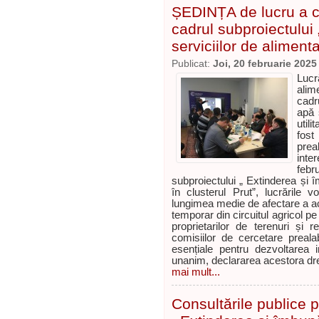
ȘEDINȚA de lucru a c
cadrul subproiectului
serviciilor de aliment
Publicat:
Joi, 20 februarie 2025
Lucr
alim
cadr
apă 
util
fost
prea
inte
feb
subproiectului „ Extinderea și î
în clusterul Prut”, lucrările 
lungimea medie de afectare a ac
temporar din circuitul agricol pe
proprietarilor de terenuri și 
comisiilor de cercetare prealab
esențiale pentru dezvoltarea i
unanim, declararea acestora drep
mai mult...
Consultările publice p