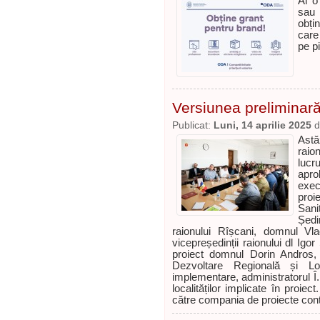
Ai o
sau 
obți
care 
pe p
Versiunea preliminară
Publicat:
Luni, 14 aprilie 2025
d
Astă
raio
lucr
apro
execu
proi
Sani
Ședi
raionului Rîșcani, domnul Vla
vicepreședinții raionului dl Ig
proiect domnul Dorin Andros, 
Dezvoltare Regională și Loca
implementare, administratorul Î
localităților implicate în proie
către compania de proiecte co