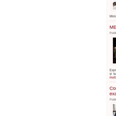
Mini
ME
Publi
Expr
și t
mult.
Con
exa
Publi