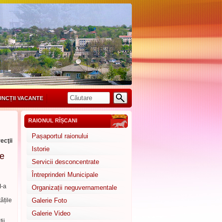
UNCȚII VACANTE
RAIONUL RÎȘCANI
Pașaportul raionului
ecţii
Istorie
de
Servicii desconcentrate
Întreprinderi Municipale
I-a
Organizații neguvernamentale
ățile
Galerie Foto
Galerie Video
ii