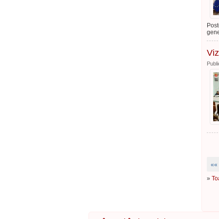
Post
gene
Viz
Publi
««
»
To