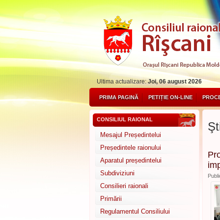
Ultima actualizare:
Joi, 06 august 2026
PRIMA PAGINĂ
PETIȚIE ON-LINE
PROCE
CONSILIUL RAIONAL
Şti
Mesajul Președintelui
Președintele raionului
Pro
Aparatul președintelui
im
Subdiviziuni
Publi
Consilieri raionali
Primării
Regulamentul Consiliului