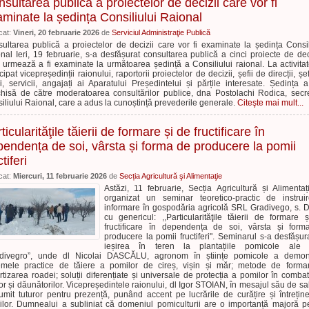
sultarea publică a proiectelor de decizii care vor fi
minate la ședința Consiliului Raional
cat:
Vineri, 20 februarie 2026
de
Serviciul Administraţie Publică
ultarea publică a proiectelor de decizii care vor fi examinate la ședința Consil
nal Ieri, 19 februarie, s-a desfășurat consultarea publică a cinci proiecte de dec
 urmează a fi examinate la următoarea ședință a Consiliului raional. La activita
cipat vicepreședinții raionului, raportorii proiectelor de decizii, șefii de direcții, șe
ii, servicii, angajați ai Aparatului Președintelui și părțile interesate. Ședința a
hisă de către moderatoarea consultărilor publice, dna Postolachi Rodica, secr
iliului Raional, care a adus la cunoștință prevederile generale.
Citeşte mai mult...
ticularităţile tăierii de formare și de fructificare în
endența de soi, vârsta și forma de producere la pomii
ctiferi
cat:
Miercuri, 11 februarie 2026
de
Secția Agricultură şi Alimentaţie
Astăzi, 11 februarie, Secția Agricultură și Alimentaț
organizat un seminar teoretico-practic de instrui
informare în gospodăria agricolă SRL Gradivego, s. D
cu genericul: ,,Particularităţile tăierii de formare 
fructificare în dependența de soi, vârsta și for
producere la pomii fructiferi". Seminarul s-a desfășur
ieșirea în teren la plantațiile pomicole ale
adivegro”, unde dl Nicolai DASCĂLU, agronom în științe pomicole a demons
mele practice de tăiere a pomilor de cireș, vișin și măr; metode de forma
rtizarea roadei; soluții diferențiate și universale de protecția a pomilor în comba
lor și dăunătorilor. Vicepreședintele raionului, dl Igor STOIAN, în mesajul său de sal
umit tuturor pentru prezență, punând accent pe lucrările de curățire și întrețin
zilor. Dumnealui a subliniat că domeniul pomiculturii are o importanță majoră p