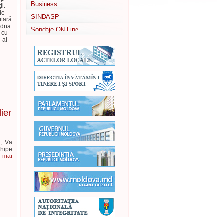
Business
ii.
de
SINDASP
itară
t dna
Sondaje ON-Line
 cu
i ai
ier
, Vă
chipe
e mai