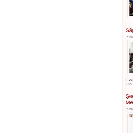
Să
Publi
inve
este
Șed
Me
Publi