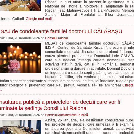
Rîșcani, bunuri aflate în prezent în gestiunea Muz
Național de Istorie a Moldovei și amplasate în ra
Rîșcani, sat. Malinovscvoe ( filiala -Muzeului Memori
Statului Major al Frontului al II-lea Ucrainean
sterului Culturii.
Citeşte mai mult...
SAJ de condoleanțe familiei doctorului CĂLĂRAȘU
cat:
Luni, 26 ianuarie 2026
de
Consiliul raional
MESAJ de condoleanțe familiei doctorului CĂLĂ
IMSP ,,Centrul de Sănătate Rîșcani”, precum și înt
comunitate medicală din raion, sunt profund îndureraț
cauza pierderii premature a Domnului Iurie CĂLĂ
care și-a dedicat întreaga carieră domeniului med
activând atât în țară, cât și în România, demons
profesionalism și dăruire în activitate. Domnul Doctor a
un înger pentru sute de copii și părinți, aducând speran
bucurie familiilor, prin venirea pe lume a noi-născuț
imăm sincere condoleanțe și transmitem compasiune familiei îndoliate, rudelor, p
uturor colegilor și prietenilor care l-au prețuit. Veșnică să-i fie amintirea!
Citeşt
..
sultarea publică a proiectelor de decizii care vor fi
minate la ședința Consiliului Raional
cat:
Luni, 26 ianuarie 2026
de
Serviciul Administraţie Publică
Astăzi, 26 ianuarie, s-a desfășurat consultarea publ
trei proiecte de decizie, care urmează a fi examina
următoarea ședință a Consiliului raional. La activita
participat vicepreședinții raionului, raportorii proiectel