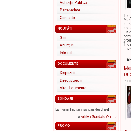
Achiziţii Publice
Parteneriate
Inte
Contacte
Mari
atrib
aces
NOUTĂŢI
În c
comu
Ştiri
prog
În g
Anunţuri
impl
Info util
Al
DOCUMENTE
Mes
Dispoziţii
rai
Direcţii/Secţii
Publi
Alte documente
SONDAJE
La moment nu sunt sondaje deschise!
»
Arhiva Sondaje Online
PROMO