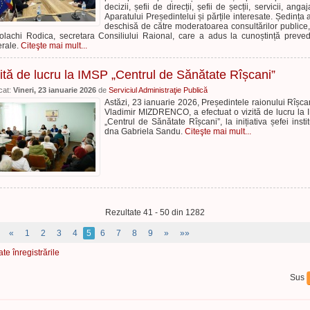
decizii, șefii de direcții, șefii de șecții, servicii, angaj
Aparatului Președintelui și părțile interesate. Ședința a
deschisă de către moderatoarea consultărilor publice
olachi Rodica, secretara Consiliului Raional, care a adus la cunoștință preved
rale.
Citeşte mai mult...
ită de lucru la IMSP „Centrul de Sănătate Rîșcani”
cat:
Vineri, 23 ianuarie 2026
de
Serviciul Administraţie Publică
Astăzi, 23 ianuarie 2026, Președintele raionului Rîșcan
Vladimir MIZDRENCO, a efectuat o vizită de lucru la
„Centrul de Sănătate Rîșcani”, la inițiativa șefei institu
dna Gabriela Sandu.
Citeşte mai mult...
Rezultate 41 - 50 din 1282
«
1
2
3
4
5
6
7
8
9
»
»»
ate înregistrările
Sus