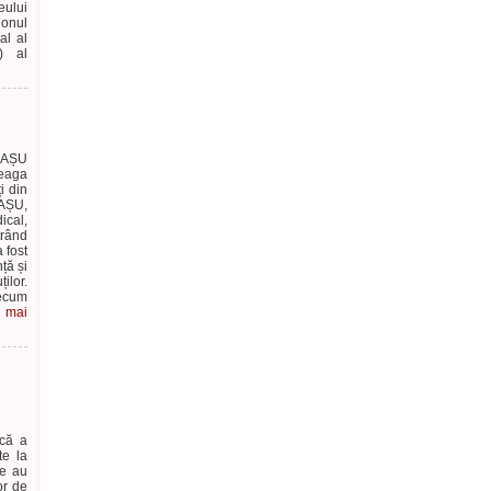
eului
ionul
al al
) al
RAȘU
reaga
i din
RAȘU,
ical,
trând
 fost
ță și
ilor.
recum
e mai
ică a
te la
te au
or de