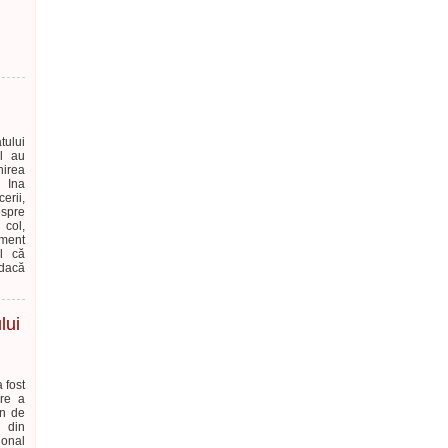
ului
al au
nirea
 Ina
erii,
espre
 col,
ment
ul că
 dacă
lui
 fost
re a
in de
 din
ional