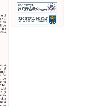
iului
izie,
te au
fii de
 fost
etara
ie, a
re și
ruță,
și de
ma de
at cu
 SRL
trat
re și
terea
ut, a
ere a
entru