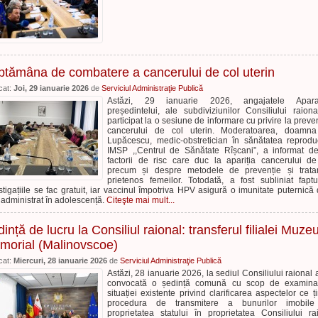
ptămâna de combatere a cancerului de col uterin
cat:
Joi, 29 ianuarie 2026
de
Serviciul Administraţie Publică
Astăzi, 29 ianuarie 2026, angajatele Aparat
președintelui, ale subdiviziunilor Consiliului raion
participat la o sesiune de informare cu privire la preve
cancerului de col uterin. Moderatoarea, doamna
Lupăcescu, medic-obstretician în sănătatea reproduc
IMSP ,,Centrul de Sănătate Rîșcani”, a informat d
factorii de risc care duc la apariția cancerului de
precum și despre metodele de prevenție și trata
prietenos femeilor. Totodată, a fost subliniat fapt
stigațiile se fac gratuit, iar vaccinul împotriva HPV asigură o imunitate puternică
 administrat în adolescență.
Citeşte mai mult...
ință de lucru la Consiliul raional: transferul filialei Muzeu
morial (Malinovscoe)
cat:
Miercuri, 28 ianuarie 2026
de
Serviciul Administraţie Publică
Astăzi, 28 ianuarie 2026, la sediul Consiliului raional a
convocată o ședință comună cu scop de examina
situației existente privind clarificarea aspectelor ce ț
procedura de transmitere a bunurilor imobile
proprietatea statului în proprietatea Consiliului ra