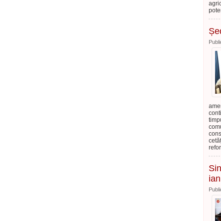
agri
pote
Șed
Publi
amen
cont
timp
comu
cons
cetă
refo
Sin
ia
Publi