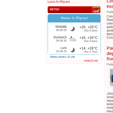
Con
Lucru în Rîșcani
exa
METEO
Publi
Cons
Meteo în Rîşcani
Raio
care
Sîmbătă
+20..+25°C
parti
08.08.26
șecț
Vînt 6.9m/s
desc
Duminică
+16..+25°C
Cons
09.08.26
Vînt 4.9m/s
Par
Luni
+14..+26°C
10.08.26
Vînt 2.7m/s
dep
Meteo pentru 10 zile
fru
meteo2.md
Publi
„Gr
sche
repa
boli
mulț
live