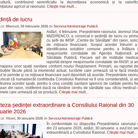
cultură, contribuind semnificativ la dezvoltarea economică și la valorifi
nțialului agricol al raionului.
Citeşte mai mult...
ință de lucru
cat:
Miercuri, 04 februarie 2026
de
Serviciul Administraţie Publică
Astăzi, 4 februarie, Președintele raionului, domnul Vla
MIZDRENCO, a convocat o ședință de lucru cu primar
cu șefii de IMSP ,,Centre de Sănătate” din raion, solici
de mijloace financiare. Scopul acestei întruniri a
identificarea soluțiilor comune pentru a înlătura 
neajunsurile constatate de Agenția Națională pe
Sănătate Publică. Fiecare șef de instituție medic
raportat despre neajunsurile constatate de ANSP, și 
ajarea unor spații sanitare conform noului Regulament. Primarii, au raportat d
ibuțiile făcute până la momentul actual, lucrările care urmează să le facă imedi
ul le permite și ce mijloace financiare sunt diponibili să acorde. Președintele raionu
nicat că numaidecât contribuția Consiliului Raional va fi una considerabilă, și 
truirea acestor spații, pentru a crea condiții sanitare igienice de calitate pentru fi
țean din raion, indiferent dacă va rămâne centru de sănătate sau oficiu medical
rmele care urmează să se producă.
Citeşte mai mult...
teza ședinței extraordinare a Consiliului Raional din 30
nuarie 2026
cat:
Vineri, 30 ianuarie 2026
de
Serviciul Administraţie Publică
În conformitate cu dispoziția Președintelui raionului 
din 23 ianuarie 2026, astăzi, 30 ianuarie, a avut loc șe
extraordinară a Consiliului Raional.
Citeşte mai mult...