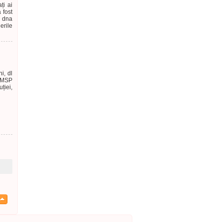
ați ai
 fost
, dna
erile
i, dl
 IMSP
ției,