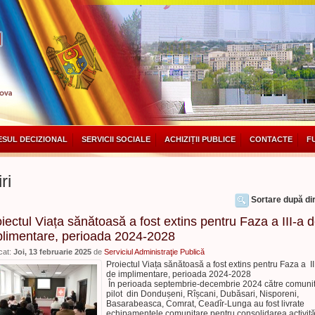
SUL DECIZIONAL
SERVICII SOCIALE
ACHIZIȚII PUBLICE
CONTACTE
F
ri
Sortare după dir
iectul Viața sănătoasă a fost extins pentru Faza a III-a 
plimentare, perioada 2024-2028
cat:
Joi, 13 februarie 2025
de
Serviciul Administraţie Publică
Proiectul Viața sănătoasă a fost extins pentru Faza a II
de implimentare, perioada 2024-2028
În perioada septembrie-decembrie 2024 către comunit
pilot din Dondușeni, Rîșcani, Dubăsari, Nisporeni,
Basarabeasca, Comrat, Ceadîr-Lunga au fost livrate
echipamentele comunitare pentru consolidarea activităț