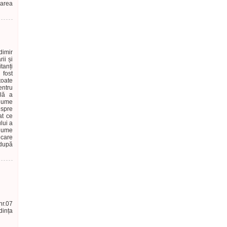
carea
dimir
ii și
tanți
 fost
toate
ntru
ală a
anume
espre
at ce
lui a
anume
ecare
 după
nr.07
dința