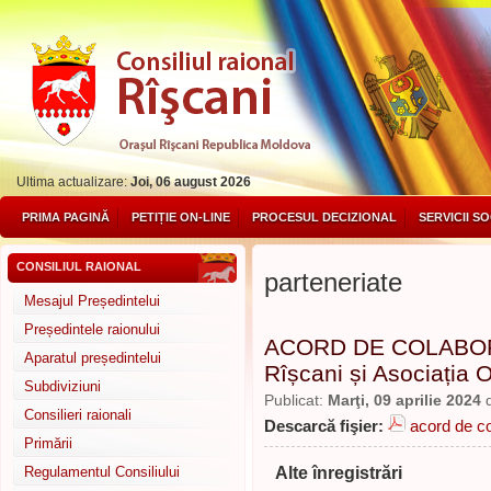
Ultima actualizare:
Joi, 06 august 2026
PRIMA PAGINĂ
PETIȚIE ON-LINE
PROCESUL DECIZIONAL
SERVICII S
CONSILIUL RAIONAL
parteneriate
Mesajul Președintelui
Președintele raionului
ACORD DE COLABORAR
Aparatul președintelui
Rîșcani și Asociația
Subdiviziuni
Publicat:
Marţi, 09 aprilie 2024
Consilieri raionali
Descarcă fişier:
acord de c
Primării
Alte înregistrări
Regulamentul Consiliului