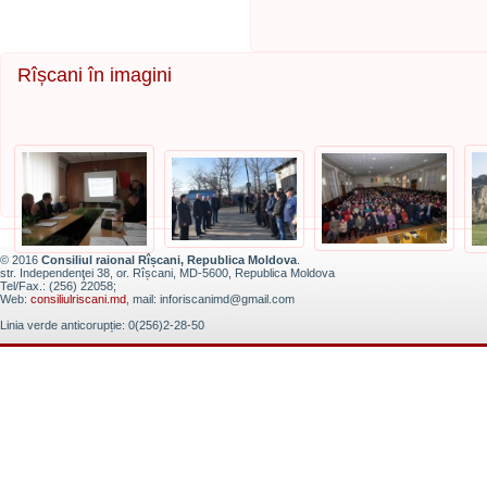
Rîșcani în imagini
© 2016
Consiliul raional Rîșcani, Republica Moldova
.
str. Independenţei 38, or. Rîșcani, MD-5600, Republica Moldova
Tel/Fax.: (256) 22058;
Web:
consiliulriscani.md
, mail: inforiscanimd@gmail.com
Linia verde anticorupție: 0(256)2-28-50