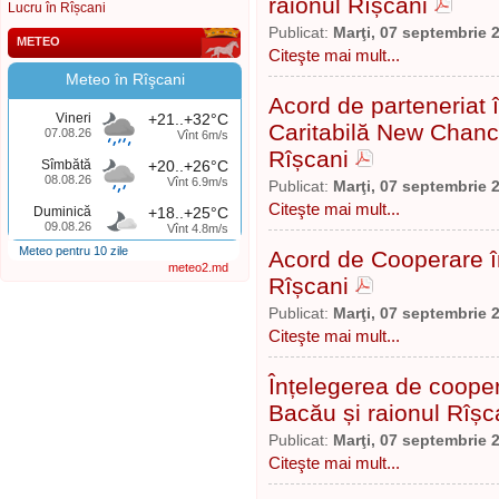
raionul Rîșcani
Lucru în Rîșcani
Publicat:
Marţi, 07 septembrie 
METEO
Citeşte mai mult...
Meteo în Rîşcani
Acord de parteneriat 
Vineri
+21..+32°C
Caritabilă New Chanc
07.08.26
Vînt 6m/s
Rîșcani
Sîmbătă
+20..+26°C
08.08.26
Vînt 6.9m/s
Publicat:
Marţi, 07 septembrie 
Citeşte mai mult...
Duminică
+18..+25°C
09.08.26
Vînt 4.8m/s
Meteo pentru 10 zile
Acord de Cooperare înt
meteo2.md
Rîșcani
Publicat:
Marţi, 07 septembrie 
Citeşte mai mult...
Înțelegerea de coopera
Bacău și raionul Rîșc
Publicat:
Marţi, 07 septembrie 
Citeşte mai mult...