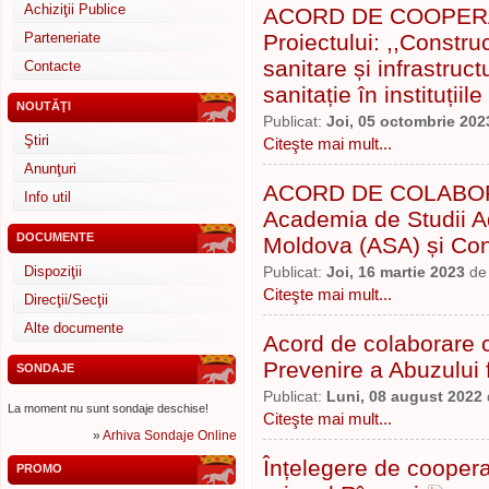
Achiziţii Publice
ACORD DE COOPERAR
Parteneriate
Proiectului: ,,Constru
sanitare și infrastruct
Contacte
sanitație în instituțiil
NOUTĂŢI
Publicat:
Joi, 05 octombrie 202
Ştiri
Citeşte mai mult...
Anunţuri
ACORD DE COLABORARE
Info util
Academia de Studii A
DOCUMENTE
Moldova (ASA) și Cons
Dispoziţii
Publicat:
Joi, 16 martie 2023
d
Citeşte mai mult...
Direcţii/Secţii
Alte documente
Acord de colaborare c
Prevenire a Abuzului 
SONDAJE
Publicat:
Luni, 08 august 2022
La moment nu sunt sondaje deschise!
Citeşte mai mult...
»
Arhiva Sondaje Online
Înțelegere de coopera
PROMO