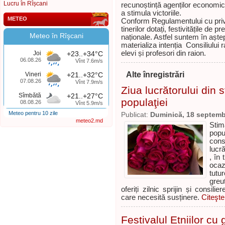
Lucru în Rîșcani
recunoștință agenților economici,
a stimula victoriile.
METEO
Conform Regulamentului cu privir
tinerilor dotați, festivitățile de
Meteo în Rîşcani
naționale. Astfel suntem în aște
materializa intenția Consiliului
elevi și profesori din raion.
Joi
+23..+34°C
06.08.26
Vînt 7.6m/s
Alte înregistrări
Vineri
+21..+32°C
07.08.26
Vînt 7.9m/s
Ziua lucrătorului din s
Sîmbătă
+21..+27°C
populaţiei
08.08.26
Vînt 5.9m/s
Meteo pentru 10 zile
Publicat:
Duminică, 18 septemb
meteo2.md
Stim
popu
cons
lucră
, în
ocaz
tutu
greu
oferiți zilnic sprijin și consil
care necesită susținere.
Citeşte
Festivalul Etniilor cu 