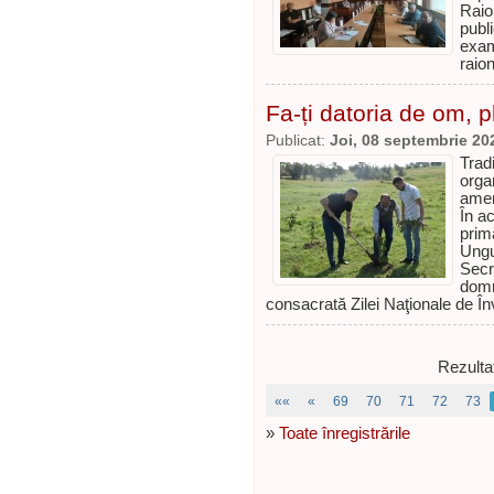
Raio
publ
exam
raio
Fa-ți datoria de om, 
Publicat:
Joi, 08 septembrie 20
Trad
orga
amen
În ac
prim
Ungu
Secr
domn
consacrată Zilei Naţionale de Înv
Rezulta
««
«
69
70
71
72
73
»
Toate înregistrările