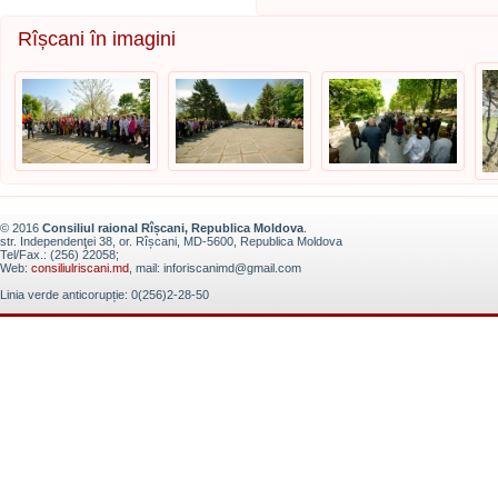
Rîșcani în imagini
© 2016
Consiliul raional Rîșcani, Republica Moldova
.
str. Independenţei 38, or. Rîșcani, MD-5600, Republica Moldova
Tel/Fax.: (256) 22058;
Web:
consiliulriscani.md
, mail: inforiscanimd@gmail.com
Linia verde anticorupție: 0(256)2-28-50