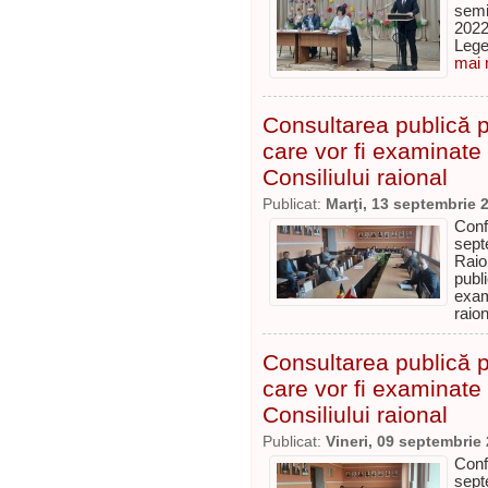
semi
2022
Lege
mai m
Consultarea publică p
care vor fi examinate
Consiliului raional
Publicat:
Marţi, 13 septembrie 
Con
sept
Raio
publ
exam
raio
Consultarea publică p
care vor fi examinate
Consiliului raional
Publicat:
Vineri, 09 septembrie
Con
sept