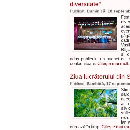
diversitate"
Publicat:
Duminică, 18 septemb
Fest
dive
aces
even
găgă
cadr
Vasi
Rîșc
și d
adus publicului un buchet de mel
conlocuitoare.
Citeşte mai mult..
Ziua lucrătorului din S
Publicat:
Sâmbătă, 17 septembr
Stim
sarc
acee
ai n
silv
sufl
rezu
iar 
durează în timp.
Citeşte mai mul