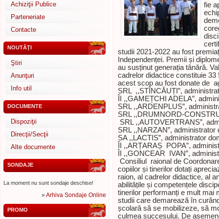
Achiziţii Publice
fie a
echip
Parteneriate
demo
coreg
Contacte
disc
certi
NOUTĂŢI
studii 2021-2022 au fost premiați
Independenței. Premii și diplom
Ştiri
au susținut generația tânără. Valo
cadrelor didactice constituie 33 
Anunţuri
acest scop au fost donate de a
Info util
SRL ,,STÎNCĂUȚI”, administrat
ÎI ,,GAMEȚCHI ADELA”, admini
SRL ,,ARDENPLUS”, administrat
DOCUMENTE
SRL ,,DRUMNORD-CONSTRUCT”, 
Dispoziţii
SRL ,,AUTOVERTRANS”, adminis
SRL ,,NARZAN”, administrator 
Direcţii/Secţii
SA ,,LACTIS”, administrator do
ÎI ,,ARȚARAȘ POPA”, administ
Alte documente
ÎI ,,GONCEAR IVAN”, administr
Consiliul raional de Coordonare 
SONDAJE
copiilor și tinerilor dotați apreciaz
raion, al cadrelor didactice, al a
La moment nu sunt sondaje deschise!
abilitățile și competențele discipo
tinerilor performanți e mult mai
»
Arhiva Sondaje Online
studii care demarează în curâ
școlară să se mobilizeze, să mo
PROMO
culmea succesului. De asemene