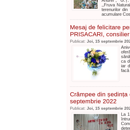
Andrei’’, G.Ț
,,Fruva Natural
terenurilor din
acumulare Cost
Mesaj de felicitare p
PRISACARI, consilier 
Publicat:
Joi, 15 septembrie 20
Aniv
oferă
sănă
ca d
iar 
facă
Crâmpee din ședința c
septembrie 2022
Publicat:
Joi, 15 septembrie 20
La 1
întru
Con
dete