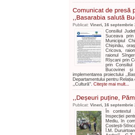
Comunicat de presă pr
,,Basarabia salută Bu
Publicat:
Vineri, 16 septembrie
Consiliul Jude
Suceava prin 
Municipiul Chi
Chișinău, oraș
Cricova, raio
raionul Sînger
Rîșcani prin C
prin Consiliu
Bucovinei și
implementarea proiectului ,,Basa
Departamentului pentru Relația
,,Cultură’’.
Citeşte mai mult...
,,Deșeuri puține, Pămâ
Publicat:
Vineri, 16 septembrie
În contextul 
Inspecției pent
Mediu, în com
Costești-Stînc
Î.M. Duruirtoar