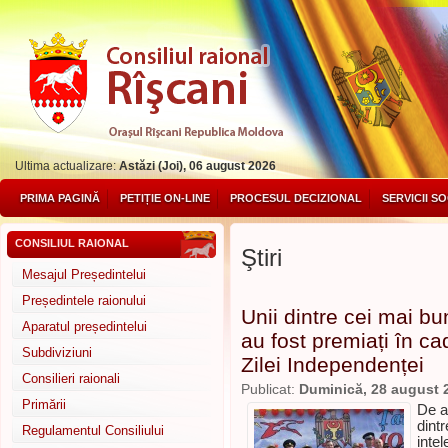
Ultima actualizare:
Astăzi (Joi), 06 august 2026
PRIMA PAGINĂ
PETIȚIE ON-LINE
PROCESUL DECIZIONAL
SERVICII S
CONSILIUL RAIONAL
Ştiri
Mesajul Președintelui
Președintele raionului
Unii dintre cei mai bun
Aparatul președintelui
au fost premiați în ca
Subdiviziuni
Zilei Independenței
Consilieri raionali
Publicat:
Duminică, 28 august 
Primării
De a
dintr
Regulamentul Consiliului
intel