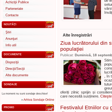
de le
Achiziţii Publice
setur
vârs
Parteneriate
învă
Contacte
NOUTĂŢI
Ştiri
Alte înregistrări
Anunţuri
Ziua lucrătorului din s
Info util
populaţiei
DOCUMENTE
Publicat:
Duminică, 18 septemb
Stim
Dispoziţii
popu
cons
Direcţii/Secţii
lucră
Alte documente
, în
ocaz
tutu
SONDAJE
greu
oferiți zilnic sprijin și consil
La moment nu sunt sondaje deschise!
care necesită susținere.
Citeşte
»
Arhiva Sondaje Online
Festivalul Etniilor cu 
PROMO