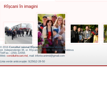
Rîșcani în imagini
© 2016
Consiliul raional Rîșcani, Republica Moldova
.
str. Independenţei 38, or. Rîșcani, MD-5600, Republica Moldova
Tel/Fax.: (256) 22058;
Web:
consiliulriscani.md
, mail: inforiscanimd@gmail.com
Linia verde anticorupție: 0(256)2-28-50