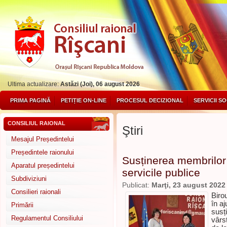
Ultima actualizare:
Astăzi (Joi), 06 august 2026
PRIMA PAGINĂ
PETIȚIE ON-LINE
PROCESUL DECIZIONAL
SERVICII S
CONSILIUL RAIONAL
Ştiri
Mesajul Președintelui
Președintele raionului
Susținerea membrilor d
Aparatul președintelui
servicile publice
Subdiviziuni
Publicat:
Marţi, 23 august 2022
Consilieri raionali
Biro
în aj
Primării
susț
Regulamentul Consiliului
vârs