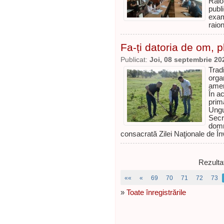
Raio
publ
exam
raio
Fa-ți datoria de om, 
Publicat:
Joi, 08 septembrie 20
Trad
orga
amen
În ac
prim
Ungu
Secr
domn
consacrată Zilei Naţionale de Înv
Rezulta
««
«
69
70
71
72
73
»
Toate înregistrările