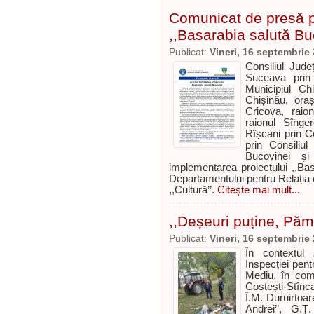
Comunicat de presă pr
,,Basarabia salută Bu
Publicat:
Vineri, 16 septembrie
Consiliul Jude
Suceava prin 
Municipiul Chi
Chișinău, oraș
Cricova, raio
raionul Sînger
Rîșcani prin C
prin Consiliu
Bucovinei și
implementarea proiectului ,,Basa
Departamentului pentru Relația
,,Cultură’’.
Citeşte mai mult...
,,Deșeuri puține, Pămâ
Publicat:
Vineri, 16 septembrie
În contextul 
Inspecției pent
Mediu, în com
Costești-Stînc
Î.M. Duruirtoar
Andrei’’, G.Ț