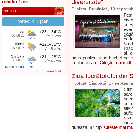
diversitate"
Lucru în Rîșcani
Publicat:
Duminică, 18 septemb
METEO
Fest
dive
Meteo în Rîşcani
aces
even
Joi
+23..+34°C
găgă
06.08.26
Vînt 7.6m/s
cadr
Vasi
Vineri
+22..+31°C
07.08.26
Rîșc
Vînt 6.5m/s
și d
Sîmbătă
+21..+28°C
adus publicului un buchet de mel
08.08.26
Vînt 5.7m/s
conlocuitoare.
Citeşte mai mult..
Meteo pentru 10 zile
meteo2.md
Ziua lucrătorului din S
Publicat:
Sâmbătă, 17 septembr
Stim
sarc
acee
ai n
silv
sufl
rezu
iar 
durează în timp.
Citeşte mai mul