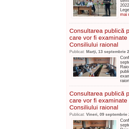
semi
2022
Lege
mai m
Consultarea publică p
care vor fi examinate
Consiliului raional
Publicat:
Marţi, 13 septembrie 
Con
sept
Raio
publ
exam
raio
Consultarea publică p
care vor fi examinate
Consiliului raional
Publicat:
Vineri, 09 septembrie
Con
sept