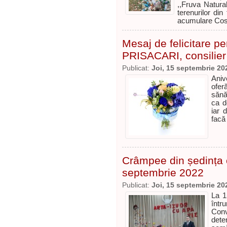
,,Fruva Natural
terenurilor din
acumulare Cost
Mesaj de felicitare p
PRISACARI, consilier 
Publicat:
Joi, 15 septembrie 20
Aniv
oferă
sănă
ca d
iar 
facă
Crâmpee din ședința c
septembrie 2022
Publicat:
Joi, 15 septembrie 20
La 1
întru
Con
dete