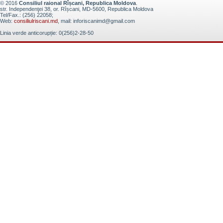
© 2016
Consiliul raional Rîșcani, Republica Moldova
.
str. Independenţei 38, or. Rîșcani, MD-5600, Republica Moldova
Tel/Fax.: (256) 22058;
Web:
consiliulriscani.md
, mail: inforiscanimd@gmail.com
Linia verde anticorupție: 0(256)2-28-50