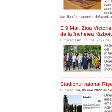
Vasil
cadr
acor
so
familiilor/persoanelor defavoriza
E 9 Mai, Ziua Victorie
de la încheiea război
Publicat:
Luni, 09 mai 2022
de
Astă
cel 
miti
înch
Doa
Rîș
închi
Stadionul raional Rîș
Publicat:
Joi, 05 mai 2022
de
Se
Dire
iniț
amen
Agen
acea