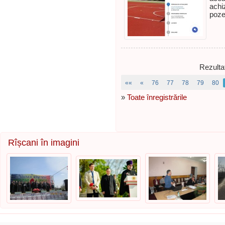
achiz
poz
Rezulta
««
«
76
77
78
79
80
»
Toate înregistrările
Rîșcani în imagini