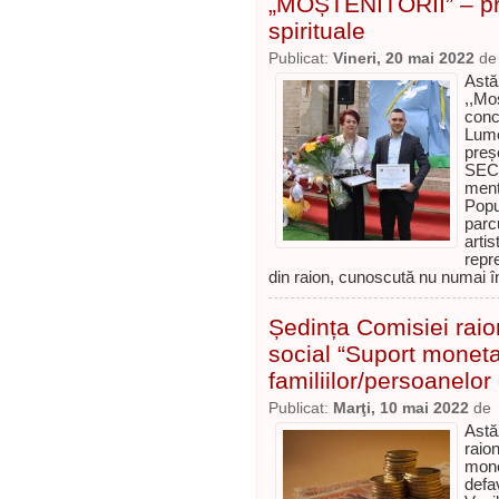
„MOȘTENITORII” – pro
spirituale
Publicat:
Vineri, 20 mai 2022
d
Astă
,,Mo
conc
Lume
preș
SECR
men
Popu
parc
art
repr
din raion, cunoscută nu numai în
Ședința Comisiei raion
social “Suport moneta
familiilor/persoanelor
Publicat:
Marţi, 10 mai 2022
de
Astă
raio
mon
defa