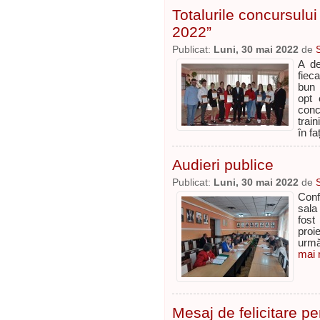
Totalurile concursului
2022”
Publicat:
Luni, 30 mai 2022
de
A de
fiec
bun 
opt 
conc
train
în fa
Audieri publice
Publicat:
Luni, 30 mai 2022
de
Conf
sala
fost
proi
urmă
mai m
Mesaj de felicitare 