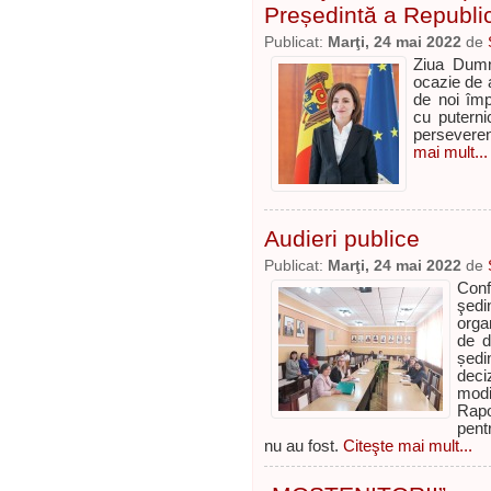
Președintă a Republi
Publicat:
Marţi, 24 mai 2022
de
Ziua Dumn
ocazie de a
de noi împ
cu puternic
perseveren
mai mult...
Audieri publice
Publicat:
Marţi, 24 mai 2022
de
Conf
şedi
orga
de d
ședi
deci
modi
Rapo
pent
nu au fost.
Citeşte mai mult...