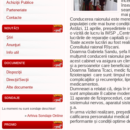
înce
Achiziţii Publice
înse
seam
Parteneriate
mai 
Contacte
Conducerea raionului este mereu 
populației cele mai bune condiții 
Astăzi, 11 aprilie, președintele
NOUTĂŢI
o vizită de lucru la IMSP ,,Cen
Ştiri
lucrările de reparație capitală ș
Toate aceste lucrări au fost real
Anunţuri
Consiliului raional Rîșcani.
Doamna Gabriela Sandu, șefa I
Info util
mulțumit conducerii raionului pe
acest cabinet va asigura un clima
DOCUMENTE
şi a persoanelor care beneficiaz
Doamna Tatiana Tcaci, medic fizi
Dispoziţii
fizioterapiei care sunt: timpul r
complicaţiilor şi recurenţelor, l
Direcţii/Secţii
medicamentos.
Alte documente
Dumneaei a relatat că, deja în 
sunt amplasate 8 cabine modern
11 aparate de fizioproceduri, car
SONDAJE
sistemului nervos, aparatul sist
ș.a.
La moment nu sunt sondaje deschise!
În urma vizitei realizare, preşe
»
Arhiva Sondaje Online
calificarea personalului medical ş
performante și condiții optime d
PROMO