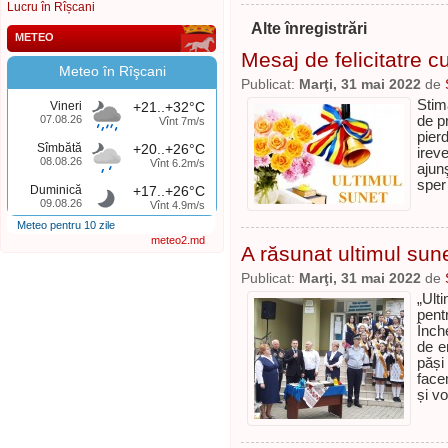
Lucru în Rîșcani
Alte înregistrări
METEO
Mesaj de felicitatre cu
Meteo în Rîşcani
Publicat:
Marţi, 31 mai 2022
de
Stim
Vineri
+21..+32°C
07.08.26
de p
Vînt 7m/s
pier
Sîmbătă
+20..+26°C
ireve
08.08.26
Vînt 6.2m/s
ajun
sper
Duminică
+17..+26°C
09.08.26
Vînt 4.9m/s
Meteo pentru 10 zile
meteo2.md
A răsunat ultimul sun
Publicat:
Marţi, 31 mai 2022
de
„Ult
pent
Înch
de e
păși
facem
și v