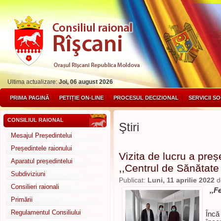
Ultima actualizare:
Joi, 06 august 2026
PRIMA PAGINĂ
PETIȚIE ON-LINE
PROCESUL DECIZIONAL
SERVICII S
CONSILIUL RAIONAL
Ştiri
Mesajul Președintelui
Președintele raionului
Vizita de lucru a preș
Aparatul președintelui
,,Centrul de Sănătate
Subdiviziuni
Publicat:
Luni, 11 aprilie 2022
d
Consilieri raionali
,,F
Primării
Regulamentul Consiliului
Încă