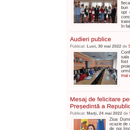
fiec
bun 
opt 
conc
train
în fa
Audieri publice
Publicat:
Luni, 30 mai 2022
de
Conf
sala
fost
proi
urmă
mai m
Mesaj de felicitare 
Președintă a Republi
Publicat:
Marţi, 24 mai 2022
de
Ziua Dumn
ocazie de a
de noi împ