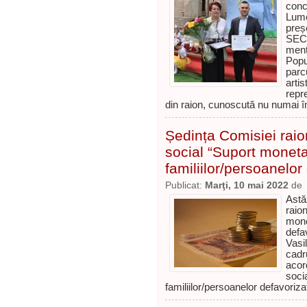
conc
Lume
preș
SECR
men
Popu
parc
art
repr
din raion, cunoscută nu numai în
Ședința Comisiei raion
social “Suport moneta
familiilor/persoanelor
Publicat:
Marţi, 10 mai 2022
de
Astă
raio
mon
defa
Vasil
cadr
acor
so
familiilor/persoanelor defavoriza