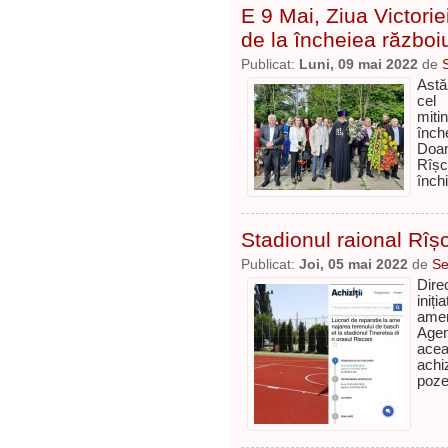
E 9 Mai, Ziua Victorie
de la încheiea război
Publicat:
Luni, 09 mai 2022
de
Astă
cel 
miti
înch
Doa
Rîș
închi
Stadionul raional Rîș
Publicat:
Joi, 05 mai 2022
de
Se
Dire
iniț
amen
Agen
acea
achiz
poz