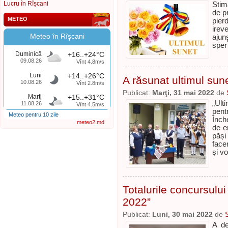
Lucru în Rîșcani
Stim
de p
METEO
pier
ireve
Meteo în Rîşcani
ajun
sper
Duminică
+16..+24°C
09.08.26
Vînt 4.8m/s
Luni
+14..+26°C
A răsunat ultimul sun
10.08.26
Vînt 2.8m/s
Publicat:
Marţi, 31 mai 2022
de
Marţi
+15..+31°C
„Ult
11.08.26
Vînt 4.5m/s
pent
Meteo pentru 10 zile
Înch
meteo2.md
de e
păși
facem
și v
Totalurile concursului
2022”
Publicat:
Luni, 30 mai 2022
de
A de