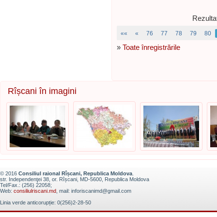
Rezulta
««
«
76
77
78
79
80
»
Toate înregistrările
Rîșcani în imagini
© 2016
Consiliul raional Rîșcani, Republica Moldova
.
str. Independenţei 38, or. Rîșcani, MD-5600, Republica Moldova
Tel/Fax.: (256) 22058;
Web:
consiliulriscani.md
, mail: inforiscanimd@gmail.com
Linia verde anticorupție: 0(256)2-28-50