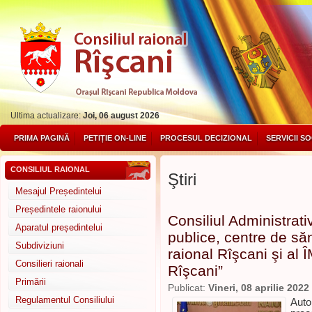
Ultima actualizare:
Joi, 06 august 2026
PRIMA PAGINĂ
PETIȚIE ON-LINE
PROCESUL DECIZIONAL
SERVICII S
CONSILIUL RAIONAL
Ştiri
Mesajul Președintelui
Președintele raionului
Consiliul Administrativ
Aparatul președintelui
publice, centre de săn
Subdiviziuni
raional Rîşcani şi al 
Consilieri raionali
Rîşcani”
Primării
Publicat:
Vineri, 08 aprilie 2022
Regulamentul Consiliului
Auto