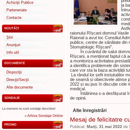
preo
Achiziţii Publice
la ba
Într
Parteneriate
activ
Contacte
cond
medic
Astfe
NOUTĂŢI
raionului Rîșcani domnul Vasile
Ştiri
Raional a avut loc Consiliul Admin
publice, centre de sănătate din r
Anunţuri
Stomatologic Rîşcani”.
În cuvântul de salut domnul Va
Info util
Rîșcani, a menționat faptul că ac
a monitoriza activitatea prestată
DOCUMENTE
a identifica problemele din sist
care vor sta la baza activițății t
Dispoziţii
La rândul lor șefii instutuțiilor
de seamă și obiectivele atinse p
Direcţii/Secţii
2022 și au pus în discuție cele
Alte documente
medical.
Întâlnirea s-a desfășurat într-
de opinii.
SONDAJE
La moment nu sunt sondaje deschise!
Alte înregistrări
»
Arhiva Sondaje Online
Mesaj de felicitatre cu
PROMO
Publicat:
Marţi, 31 mai 2022
de