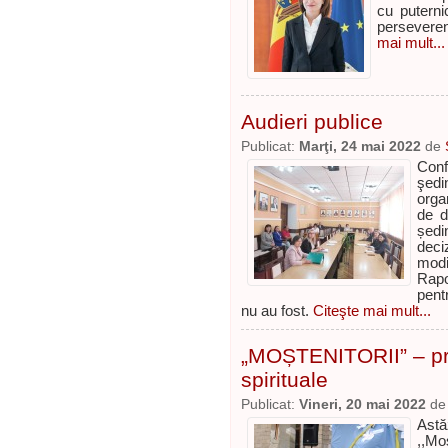
cu puternic
perseveren
mai mult...
Audieri publice
Publicat:
Marţi, 24 mai 2022
de
Conf
şedi
orga
de d
ședi
deci
modi
Rapo
pent
nu au fost.
Citeşte mai mult...
„MOȘTENITORII” – pro
spirituale
Publicat:
Vineri, 20 mai 2022
d
Astă
,,Mo