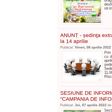
drag
desf
str.
ANUNȚ - ședinţa extra
la 14 aprilie
Publicat:
Vineri, 08 aprilie 2022
Prin
cu d
apri
şedi
Ședi
11.0
Rîșc
SESIUNE DE INFOR
“CAMPANIA DE INFO
Publicat:
Joi, 07 aprilie 2022
d
Secț