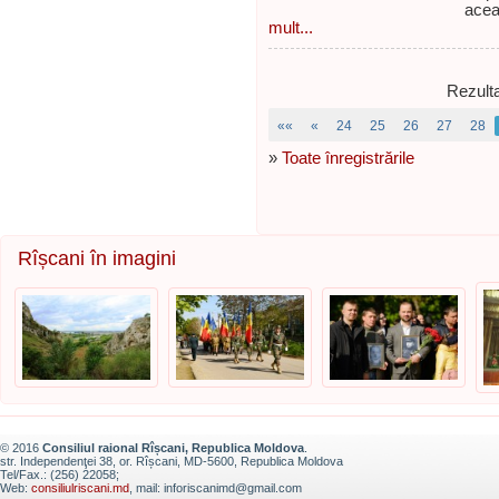
acea
mult...
Rezulta
««
«
24
25
26
27
28
»
Toate înregistrările
Rîșcani în imagini
© 2016
Consiliul raional Rîșcani, Republica Moldova
.
str. Independenţei 38, or. Rîșcani, MD-5600, Republica Moldova
Tel/Fax.: (256) 22058;
Web:
consiliulriscani.md
, mail: inforiscanimd@gmail.com