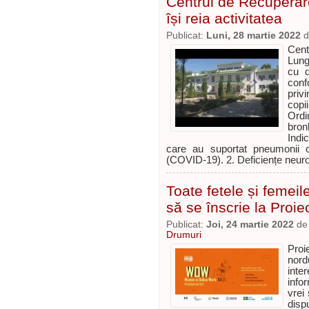
Centrul de Recuperar
își reia activitatea
Publicat:
Luni, 28 martie 2022
d
Cent
Lung
cu d
conf
privi
copi
Ord
bron
Indi
care au suportat pneumonii
(COVID-19). 2. Deficiențe neuro
Toate fetele și femeile
să se înscrie la Proi
Publicat:
Joi, 24 martie 2022
d
Drumuri
Proi
nord
int
info
vrei
disp