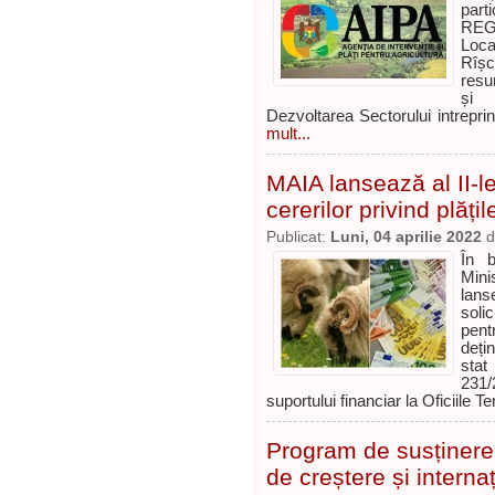
par
REGI
Loca
Rîșc
resu
și 
Dezvoltarea Sectorului intrepri
mult...
MAIA lansează al II-l
cererilor privind plăț
Publicat:
Luni, 04 aprilie 2022
d
În b
Minis
lans
soli
pent
deți
stat
231/
suportului financiar la Oficiile T
Program de susținere a
de creștere și interna