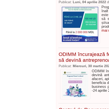
Publicat:
Luni, 04 aprilie 2022
d
Prog
înal
este
să s
și/
prod
mai m
ODIMM încurajează f
să devină antrepreno
Publicat:
Miercuri, 30 martie 20
ODIMM înc
devină ant
afaceri, a
beneficia d
business p
-24 aprilie