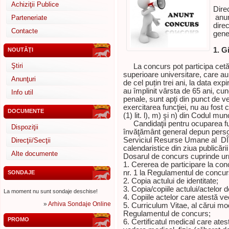
Achiziţii Publice
Dire
anun
Parteneriate
direc
Contacte
gene
1. G
NOUTĂŢI
Ştiri
La concurs pot participa cetăţe
superioare universitare, care a
Anunţuri
de cel puțin trei ani, la data ex
au împlinit vârsta de 65 ani, c
Info util
penale, sunt apţi din punct de v
exercitarea funcţiei, nu au fost c
DOCUMENTE
(1) lit. l), m) şi n) din Codul munc
Candidaţii pentru ocuparea func
Dispoziţii
învăţământ general depun perso
Serviciul Resurse Umane al DÎ
Direcţii/Secţii
calendaristice din ziua publicării
Alte documente
Dosarul de concurs cuprinde urm
1. Cererea de participare la con
nr. 1 la Regulamentul de concur
SONDAJE
2. Copia actului de identitate;
3. Copia/copiile actului/actelor de
La moment nu sunt sondaje deschise!
4. Copiile actelor care atestă ve
»
Arhiva Sondaje Online
5. Curriculum Vitae, al cărui mod
Regulamentul de concurs;
PROMO
6. Certificatul medical care ate