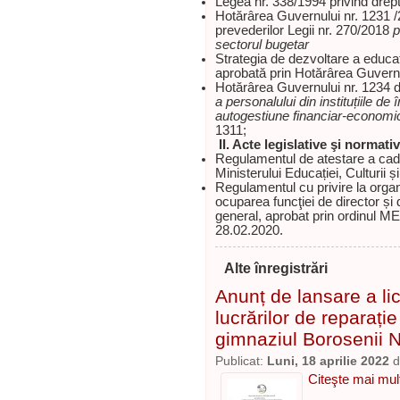
Legea nr. 338/1994 privind dreptu
Hotărârea Guvernului nr. 1231 /
prevederilor Legii nr. 270/2018
p
sectorul bugetar
Strategia de dezvoltare a educa
aprobată prin Hotărârea Guvernu
Hotărârea Guvernului nr. 1234 
a personalului din instituțiile d
autogestiune financiar-economi
1311;
II. Acte legislative şi normat
Regulamentul de atestare a cadre
Ministerului Educației, Culturii ș
Regulamentul cu privire la orga
ocuparea funcţiei de director și d
general, aprobat prin ordinul ME
28.02.2020.
Alte înregistrări
Anunț de lansare a lic
lucrărilor de reparație
gimnaziul Borosenii N
Publicat:
Luni, 18 aprilie 2022
d
Citeşte mai mult