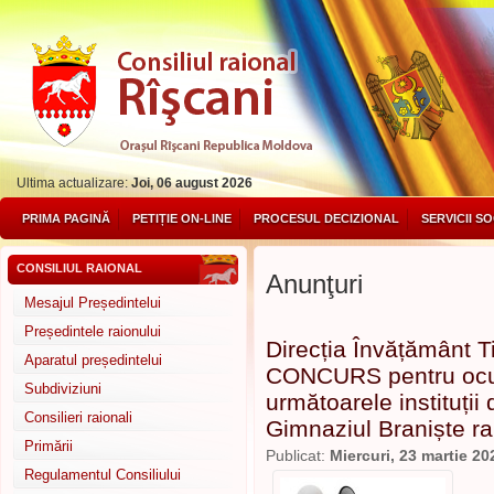
Ultima actualizare:
Joi, 06 august 2026
PRIMA PAGINĂ
PETIȚIE ON-LINE
PROCESUL DECIZIONAL
SERVICII S
CONSILIUL RAIONAL
Anunţuri
Mesajul Președintelui
Președintele raionului
Direcția Învățământ T
Aparatul președintelui
CONCURS pentru ocupa
Subdiviziuni
următoarele instituții
Consilieri raionali
Gimnaziul Braniște ra
Primării
Publicat:
Miercuri, 23 martie 20
Regulamentul Consiliului