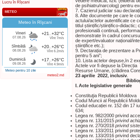
vedere medical, fizic (eliberat d
Lucru în Rîșcani
de psihiatru/narcolog) pentru exe
7. Cazierul judiciar sau declara
METEO
8. Alte documente pe care le con
actului/actelor autentificate ce 
Meteo în Rîşcani
titlul științific/științifico-didact
profesională continuă, performa
Vineri
+21..+32°C
demonstrate în cadrul concursuril
07.08.26
Vînt 7m/s
de expert/evaluator național/intern
științifice etc.);
Sîmbătă
+20..+26°C
9. Dectarația de prezentare a Pro
08.08.26
Vînt 6.2m/s
pentru 5 ani”;
Duminică
+17..+26°C
10. Lista actelor depuse,în 2 e
09.08.26
Vînt 4.9m/s
Actele vor fi depuse la Direcți
Resurse Umane, (clădirea Consili
Meteo pentru 10 zile
meteo2.md
23 aprilie 2022, inclusiv
.
Biblio
I. Acte legislative generale
Constituţia Republicii Moldova
Codul Muncii al Republicii Mold
Codul educației nr. 152 din 17 iu
634;
Legea nr. 982/2000 privind acces
Legea nr. 131/2015
privind achiz
Legea nr. 270/2018
privind sist
Legea nr. 133/2011 privind prote
Legea nr. 133/2016 privind decla