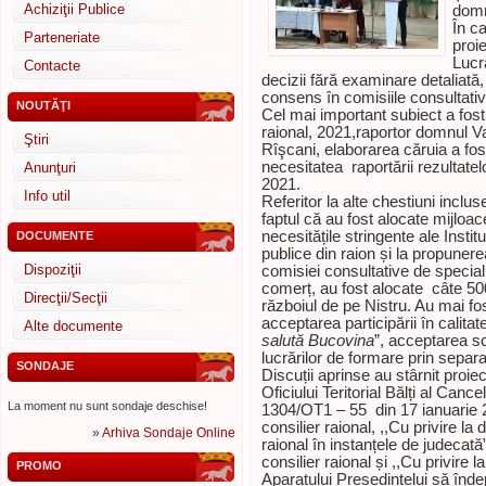
Achiziţii Publice
domn
În ca
Parteneriate
proi
Lucr
Contacte
decizii fără examinare detaliată,
consens în comisiile consultativ
NOUTĂŢI
Cel mai important subiect a fost
raional, 2021,raportor domnul V
Ştiri
Rîşcani, elaborarea căruia a fos
necesitatea raportării rezultatel
Anunţuri
2021.
Info util
Referitor la alte chestiuni inclu
faptul că au fost alocate mijloace
necesitățile stringente ale Institu
DOCUMENTE
publice din raion și la propun
Dispoziţii
comisiei consultative de speciali
comerț, au fost alocate câte 500 
Direcţii/Secţii
războiul de pe Nistru. Au mai fos
acceptarea participării în calitat
Alte documente
salută Bucovina
”, acceptarea sch
lucrărilor de formare prin separa
SONDAJE
Discuții aprinse au stârnit proiec
Oficiului Teritorial Bălți al Canc
La moment nu sunt sondaje deschise!
1304/OT1 – 55 din 17 ianuarie 
consilier raional, ,,Cu privire l
»
Arhiva Sondaje Online
raional în instanțele de judeca
consilier raional și ,,Cu privire 
PROMO
Aparatului Președintelui să îndep