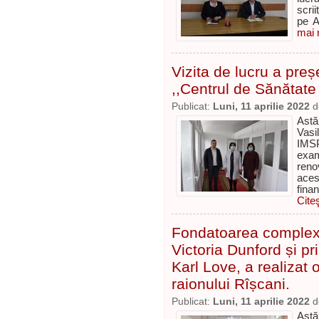
scrii
pe A
mai m
Vizita de lucru a preș
,,Centrul de Sănătate
Publicat:
Luni, 11 aprilie 2022
d
Astă
Vasi
IMSP
exam
reno
aces
fina
Cite
Fondatoarea comple
Victoria Dunford și p
Karl Love, a realizat o
raionului Rîșcani.
Publicat:
Luni, 11 aprilie 2022
d
Astă