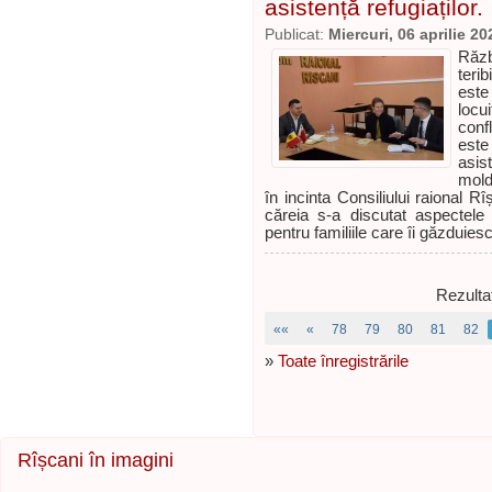
asistență refugiaților.
Publicat:
Miercuri, 06 aprilie 20
Răzb
teri
est
locu
conf
este
asis
mold
în incinta Consiliului raional R
căreia s-a discutat aspectele p
pentru familiile care îi găzduies
Rezulta
««
«
78
79
80
81
82
»
Toate înregistrările
Rîșcani în imagini