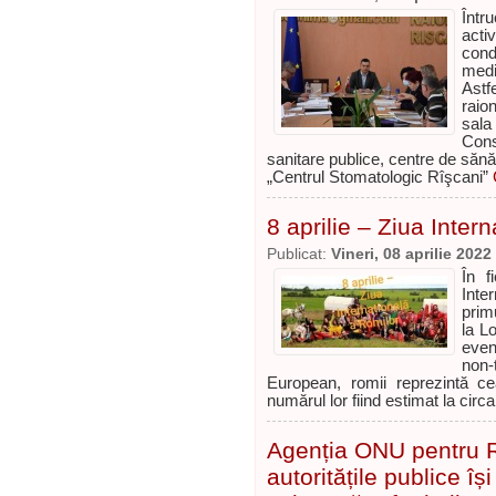
Înt
activ
cond
medic
Astfe
raio
sala
Cons
sanitare publice, centre de sănăt
„Centrul Stomatologic Rîşcani”
8 aprilie – Ziua Inter
Publicat:
Vineri, 08 aprilie 2022
În f
Inte
prim
la L
even
non-
European, romii reprezintă c
numărul lor fiind estimat la cir
Agenția ONU pentru R
autoritățile publice îș