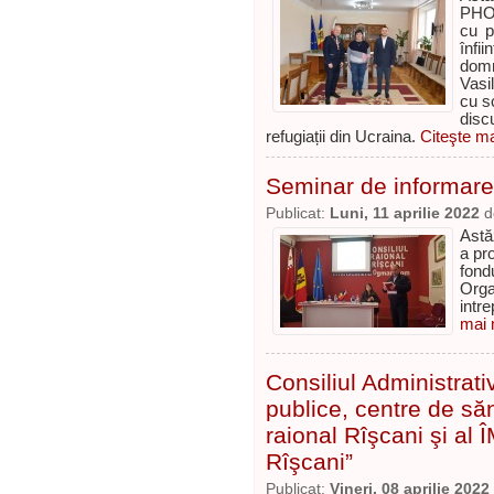
PHO
cu p
înfi
domn
Vasi
cu s
disc
refugiații din Ucraina.
Citeşte ma
Seminar de informare 
Publicat:
Luni, 11 aprilie 2022
d
Astă
a pro
fond
Org
intr
mai m
Consiliul Administrativ
publice, centre de săn
raional Rîşcani şi al 
Rîşcani”
Publicat:
Vineri, 08 aprilie 2022