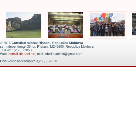
© 2016
Consiliul raional Rîșcani, Republica Moldova
.
str. Independenţei 38, or. Rîșcani, MD-5600, Republica Moldova
Tel/Fax.: (256) 22058;
Web:
consiliulriscani.md
, mail: inforiscanimd@gmail.com
Linia verde anticorupție: 0(256)2-28-50