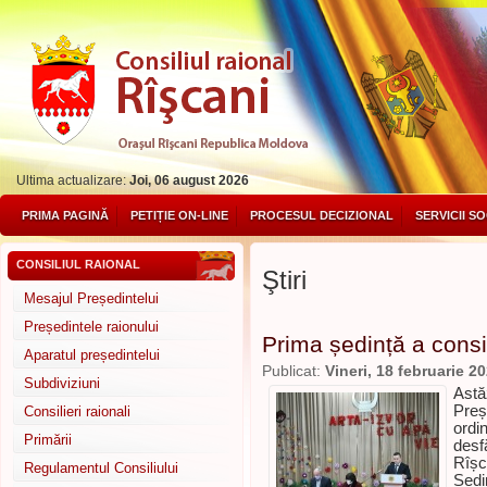
Ultima actualizare:
Joi, 06 august 2026
PRIMA PAGINĂ
PETIȚIE ON-LINE
PROCESUL DECIZIONAL
SERVICII S
CONSILIUL RAIONAL
Ştiri
Mesajul Președintelui
Președintele raionului
Prima ședință a consil
Aparatul președintelui
Publicat:
Vineri, 18 februarie 2
Subdiviziuni
Astăz
Preș
Consilieri raionali
ordi
Primării
desfă
Rîșc
Regulamentul Consiliului
Ședin