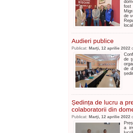
dom
fost
Migr
de v
Repu
local
Audieri publice
Publicat:
Marţi, 12 aprilie 2022
Conf
de ş
orga
de d
ședin
Ședința de lucru a pre
colaboratorii din dome
Publicat:
Marţi, 12 aprilie 2022
Preș
a in
lucră