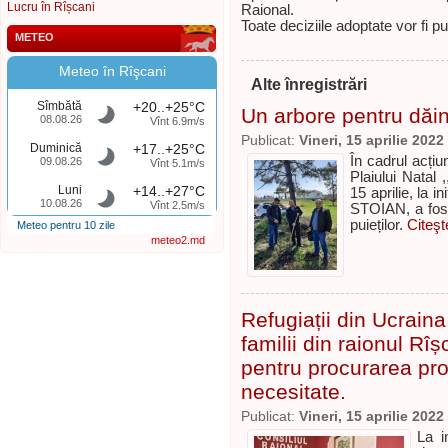
Lucru în Rîșcani
Raional.
Toate deciziile adoptate vor fi p
METEO
Meteo în Rîşcani
Alte înregistrări
Sîmbătă
+20..+25°C
Un arbore pentru dăin
08.08.26
Vînt 6.9m/s
Publicat:
Vineri, 15 aprilie 2022
Duminică
+17..+25°C
În cadrul acțiu
09.08.26
Vînt 5.1m/s
Plaiului Natal 
Luni
+14..+27°C
15 aprilie, la i
10.08.26
Vînt 2.5m/s
STOIAN, a fost
puieților.
Citeşt
Meteo pentru 10 zile
meteo2.md
Refugiații din Ucraina
familii din raionul Rî
pentru procurarea pro
necesitate.
Publicat:
Vineri, 15 aprilie 2022
La i