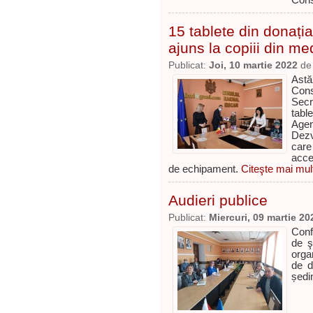
Cons
15 tablete din donaț
ajuns la copiii din med
Publicat:
Joi, 10 martie 2022
d
Astă
Cons
Secr
tabl
Agen
Dezv
care
acce
de echipament.
Citeşte mai mult
Audieri publice
Publicat:
Miercuri, 09 martie 20
Conf
de ş
orga
de d
ședin