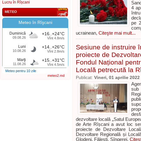
Lucru în Rîșcani
Sand
4 ap
METEO
într
decl
Meteo în Rîşcani
pe 2
comp
ucrainean,
Citeşte mai mult...
Duminică
+16..+24°C
09.08.26
Vînt 4.8m/s
Sesiune de instruire 
Luni
+14..+26°C
10.08.26
Vînt 2.8m/s
proiecte de Dezvoltar
Marţi
+15..+31°C
Fondul Național pentr
11.08.26
Vînt 4.5m/s
Locală petrecută la R
Meteo pentru 10 zile
meteo2.md
Publicat:
Vineri, 01 aprilie 2022
Agen
sub 
Regi
publi
supo
prop
desf
dezvoltare locală „Satul European
de Arte Rîșcani a avut loc ses
proiecte de Dezvoltare Local
Dezvoltare Regională și Locală 
Glodeni, Fălești, Sîngerei.
Citeş