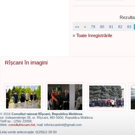
Rezulta
««
«
79
80
81
82
83
»
Toate înregistrările
Rîșcani în imagini
© 2016
Consiliul raional Rîșcani, Republica Moldova
.
str. Independenţei 38, or. Rîșcani, MD-5600, Republica Moldova
Tel/Fax.: (256) 22058;
Web:
consiliulriscani.md
, mail: inforiscanimd@gmail.com
Linia verde anticorupție: 0(256)2-28-50