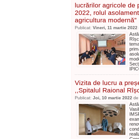
lucrărilor agricole de 
2022, rolul asolamentulu
agricultura modernă”
Publicat:
Vineri, 11 martie 2022
Astă
Rîșc
tema
prim
asola
mode
Secț
IPIC
Vizita de lucru a preș
,,Spitalul Raional Rîș
Publicat:
Joi, 10 martie 2022
d
Astă
Vasi
IMS
exam
reno
condi
real