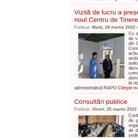
Vizită de lucru a preș
noul Centru de Tinere
Publicat:
Marţi, 29 martie 2022
Cu sp
de v
din 
Cons
acti
ambi
noil
dezv
comu
domn
la n
administrativă RAPO
Citeşte ma
Consultări publice
Publicat:
Vineri, 25 martie 2022
Conf
de ş
orga
de d
ședin