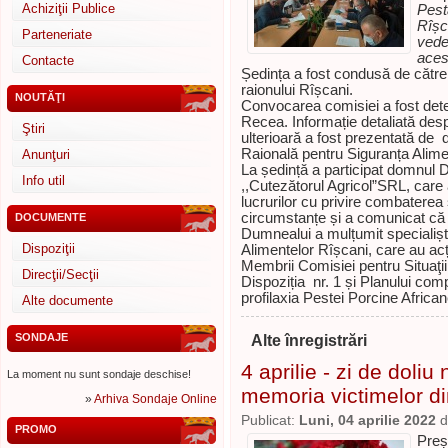
Achiziţii Publice
Pestă
Rîșca
Parteneriate
veder
aces
Contacte
Ședința a fost condusă de către
raionului Rîșcani.
NOUTĂŢI
Convocarea comisiei a fost dete
Recea. Informație detaliată despr
Ştiri
ulterioară a fost prezentată de
Raională pentru Siguranța Alime
Anunţuri
La ședință a participat domnul 
Info util
,,Cutezătorul Agricol”SRL, care
lucrurilor cu privire combaterea
circumstanțe și a comunicat că 
DOCUMENTE
Dumnealui a mulțumit specialiști
Dispoziţii
Alimentelor Rîșcani, care au acț
Membrii Comisiei pentru Situaţii
Direcţii/Secţii
Dispoziția nr. 1 și Planului com
profilaxia Pestei Porcine African
Alte documente
SONDAJE
Alte înregistrări
4 aprilie - zi de doliu
La moment nu sunt sondaje deschise!
memoria victimelor di
»
Arhiva Sondaje Online
Publicat:
Luni, 04 aprilie 2022
d
PROMO
Preș