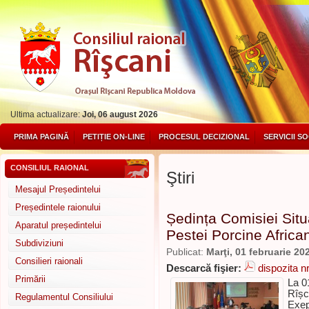
Ultima actualizare:
Joi, 06 august 2026
PRIMA PAGINĂ
PETIȚIE ON-LINE
PROCESUL DECIZIONAL
SERVICII S
CONSILIUL RAIONAL
Ştiri
Mesajul Președintelui
Președintele raionului
Ședința Comisiei Situ
Aparatul președintelui
Pestei Porcine Africa
Subdiviziuni
Publicat:
Marţi, 01 februarie 20
Consilieri raionali
Descarcă fişier:
dispozita nr
Primării
La 01
Rîșc
Regulamentul Consiliului
Exep