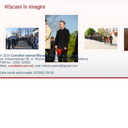
Rîșcani în imagini
© 2016
Consiliul raional Rîșcani, Republica Moldova
.
str. Independenţei 38, or. Rîșcani, MD-5600, Republica Moldova
Tel/Fax.: (256) 22058;
Web:
consiliulriscani.md
, mail: inforiscanimd@gmail.com
Linia verde anticorupție: 0(256)2-28-50