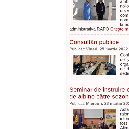
ambi
noil
dezv
comu
domn
la n
administrativă RAPO
Citeşte ma
Consultări publice
Publicat:
Vineri, 25 martie 2022
Conf
de ş
orga
de d
ședin
Seminar de instruire c
de albine către sezon
Publicat:
Miercuri, 23 martie 20
Astă
raio
info
fost
Alim