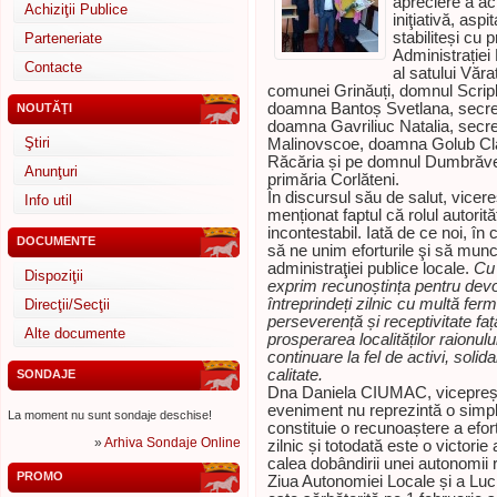
apreciere a act
Achiziţii Publice
iniţiativă, asp
stabiliteși cu 
Parteneriate
Administrației
Contacte
al satului Văr
comunei Grinăuți, domnul Scripli
doamna Bantoș Svetlana, secreta
NOUTĂŢI
doamna Gavriliuc Natalia, secret
Ştiri
Malinovscoe, doamna Golub Claud
Răcăria și pe domnul Dumbrăvean
Anunţuri
primăria Corlăteni.
În discursul său de salut, vicer
Info util
menționat faptul că rolul autorită
incontestabil. Iată de ce noi, în 
DOCUMENTE
să ne unim eforturile şi să mun
administraţiei publice locale.
Cu 
Dispoziţii
exprim recunoștința pentru devo
întreprindeți zilnic cu multă fermi
Direcţii/Secţii
perseverență și receptivitate față
Alte documente
prosperarea localităților raionului
continuare la fel de activi, solida
calitate.
SONDAJE
Dna Daniela CIUMAC, vicepreședi
eveniment nu reprezintă o simplă
La moment nu sunt sondaje deschise!
constituie o recunoaștere a efort
»
Arhiva Sondaje Online
zilnic și totodată este o victori
calea dobândirii unei autonomii 
PROMO
Ziua Autonomiei Locale și a Lucr