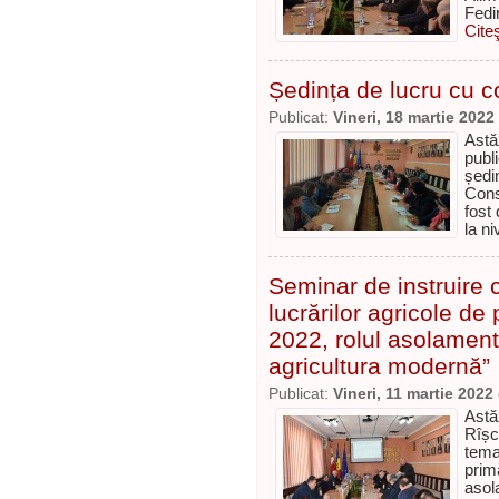
Fedi
Cite
Ședința de lucru cu con
Publicat:
Vineri, 18 martie 2022
Astăz
publi
ședi
Cons
fost
la ni
Seminar de instruire c
lucrărilor agricole de 
2022, rolul asolamentulu
agricultura modernă”
Publicat:
Vineri, 11 martie 2022
Astă
Rîșc
tema
prim
asola