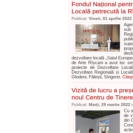
Fondul Național pentr
Locală petrecută la R
Publicat:
Vineri, 01 aprilie 2022
Agen
sub 
Regi
publi
supo
prop
desf
dezvoltare locală „Satul European
de Arte Rîșcani a avut loc ses
proiecte de Dezvoltare Local
Dezvoltare Regională și Locală 
Glodeni, Fălești, Sîngerei.
Citeş
Vizită de lucru a preș
noul Centru de Tinere
Publicat:
Marţi, 29 martie 2022
Cu sp
de v
din 
Cons
acti