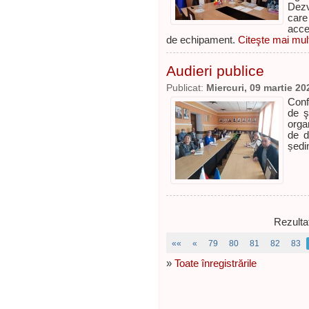
Dezv
care
acce
de echipament.
Citeşte mai mult
Audieri publice
Publicat:
Miercuri, 09 martie 20
Conf
de ş
orga
de d
ședin
Rezulta
««
«
79
80
81
82
83
»
Toate înregistrările