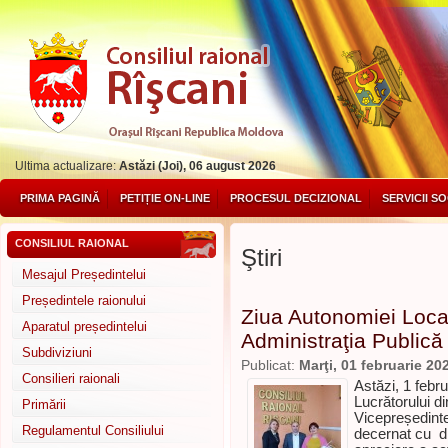
Ultima actualizare:
Astăzi (Joi), 06 august 2026
PRIMA PAGINĂ
PETIȚIE ON-LINE
PROCESUL DECIZIONAL
SERVICII S
CONSILIUL RAIONAL
Ştiri
Mesajul Președintelui
Președintele raionului
Ziua Autonomiei Local
Aparatul președintelui
Administraţia Publică
Subdiviziuni
Publicat:
Marţi, 01 februarie 20
Consilieri raionali
Astăzi, 1 febr
Lucrătorului d
Primării
Vicepreședinte
Regulamentul Consiliului
decernat cu di