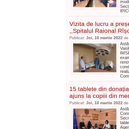
mode
Secț
IPIC
Vizita de lucru a preș
,,Spitalul Raional Rîș
Publicat:
Joi, 10 martie 2022
d
Astă
Vasi
IMS
exam
reno
condi
real
Cons
15 tablete din donaț
ajuns la copiii din med
Publicat:
Joi, 10 martie 2022
d
Astă
Cons
Secr
tabl
Agen