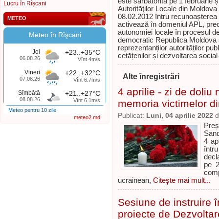
este sărbătorită pe 1 februarie și
Lucru în Rîșcani
Autorităţilor Locale din Moldova
08.02.2012 întru recunoașterea i
METEO
activează în domeniul APL, precu
autonomiei locale în procesul de 
Meteo în Rîşcani
democratic Republica Moldova și 
reprezentanților autorităților pu
Joi
+23..+35°C
cetățenilor și dezvoltarea social
06.08.26
Vînt 4m/s
Vineri
+22..+32°C
Alte înregistrări
07.08.26
Vînt 6.7m/s
4 aprilie - zi de doliu
Sîmbătă
+21..+27°C
08.08.26
Vînt 6.1m/s
memoria victimelor di
Meteo pentru 10 zile
Publicat:
Luni, 04 aprilie 2022
d
meteo2.md
Preș
Sand
4 ap
într
decl
pe 2
comp
ucrainean,
Citeşte mai mult...
Sesiune de instruire 
proiecte de Dezvoltar