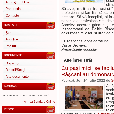
cetă
Achiziţii Publice
clim
Să aveți mulți ani frumoși și î
Parteneriate
profesional şi familial, răbdare 
Contacte
precare. Să vă îndepliniți și î
seriozitate, profesionalism, dev
Asociez acestor gânduri și c
NOUTĂŢI
Inspectoratul de Poliție Rîșca
Ştiri
călduroase felicitări și urări de b
Anunţuri
Cu respect și considerațiune,
Vasile Secrieru,
Info util
Pre
ședintele raionului
DOCUMENTE
Alte înregistrări
Dispoziţii
Cu pași mici, se fac lu
Direcţii/Secţii
Râșcani au demonstra
Alte documente
Publicat:
Joi, 14 iulie 2022
de
S
Astă
SONDAJE
ședi
fest
La moment nu sunt sondaje deschise!
cu g
»
Arhiva Sondaje Online
Prog
raio
PROMO
raio