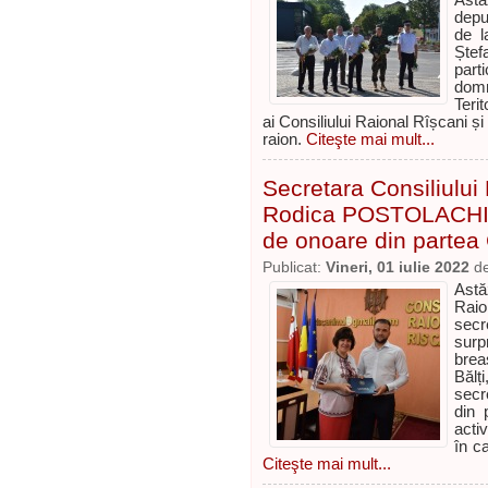
Astă
depu
de l
Ște
part
domn
Teri
ai Consiliului Raional Rîșcani și
raion.
Citeşte mai mult...
Secretara Consiliulu
Rodica POSTOLACHI, 
de onoare din partea
Publicat:
Vineri, 01 iulie 2022
d
Astă
Rai
secr
surp
brea
Băl
secr
din 
activ
în ca
Citeşte mai mult...