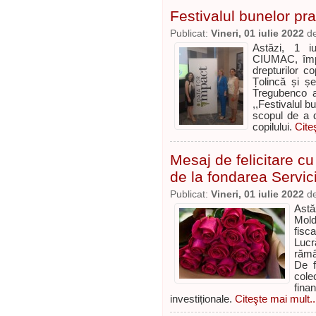
Festivalul bunelor prac
Publicat:
Vineri, 01 iulie 2022
d
Astăzi, 1 iu
CIUMAC, împr
drepturilor c
Țolincă și ș
Tregubenco a
,,Festivalul bu
scopul de a de
copilului.
Cite
Mesaj de felicitare cu
de la fondarea Servici
Publicat:
Vineri, 01 iulie 2022
d
Astă
Mold
fisc
Lucr
rămâ
De f
cole
fina
investiționale.
Citeşte mai mult..