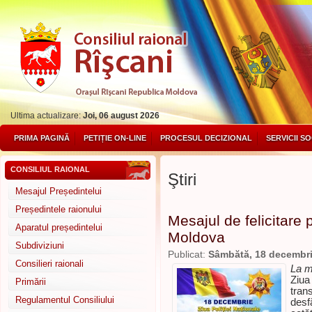
Ultima actualizare:
Joi, 06 august 2026
PRIMA PAGINĂ
PETIȚIE ON-LINE
PROCESUL DECIZIONAL
SERVICII S
CONSILIUL RAIONAL
Ştiri
Mesajul Președintelui
Președintele raionului
Mesajul de felicitare 
Aparatul președintelui
Moldova
Subdiviziuni
Publicat:
Sâmbătă, 18 decembr
Consilieri raionali
La mu
Ziua 
Primării
tran
Regulamentul Consiliului
desfă