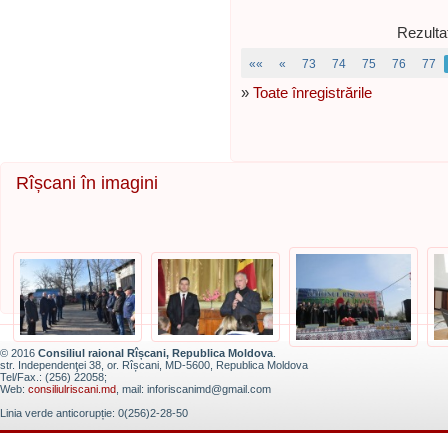
Rezulta
««
«
73
74
75
76
77
»
Toate înregistrările
Rîșcani în imagini
© 2016
Consiliul raional Rîșcani, Republica Moldova
.
str. Independenţei 38, or. Rîșcani, MD-5600, Republica Moldova
Tel/Fax.: (256) 22058;
Web:
consiliulriscani.md
, mail: inforiscanimd@gmail.com
Linia verde anticorupție: 0(256)2-28-50