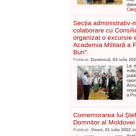
dato
Cite
Secția administrativ-mi
colaborare cu Consili
organizat o excursie e
Academia Militară a F
Bun".
Publicat:
Duminică, 03 iulie 20
La d
mili
publ
raio
Arma
onoa
a Pr
Comemorarea lui Ștef
Domnitor al Moldovei
Publicat:
Vineri, 01 iulie 2022
d