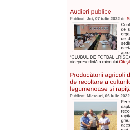
Audieri publice
Publicat:
Joi, 07 iulie 2022
de
S
Confo
de ş
orga
de d
ședi
deci
apr
“CLUBUL DE FOTBAL ,,RÎȘCANI
vicepreședintă a raionului
Citeşt
Producătorii agricoli
de recoltare a culturi
legumenoase și rapiț
Publicat:
Miercuri, 06 iulie 2022
Fermi
săpt
reco
rapi
grâu
aces
mai 