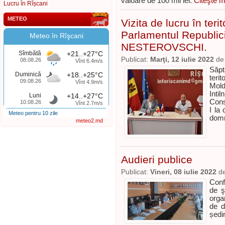
valoare de 100 mii lei.
Citeşte m
Lucru în Rîșcani
METEO
Vizita de lucru în teri
Parlamentul Republic
Meteo în Rîşcani
NESTEROVSCHI.
Sîmbătă
+21..+27°C
Publicat:
Marţi, 12 iulie 2022
d
08.08.26
Vînt 6.4m/s
Săpt
Duminică
+18..+25°C
teri
09.08.26
Vînt 4.9m/s
Mol
Inti
Luni
+14..+27°C
Consi
10.08.26
Vînt 2.7m/s
I la 
Meteo pentru 10 zile
domn
meteo2.md
Audieri publice
Publicat:
Vineri, 08 iulie 2022
d
Confo
de ş
orga
de d
ședin