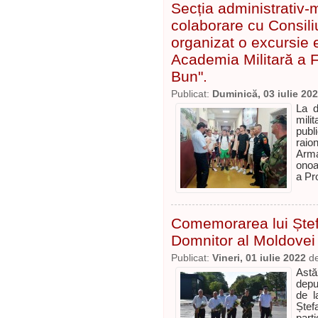
Secția administrativ-mi
colaborare cu Consili
organizat o excursie e
Academia Militară a F
Bun".
Publicat:
Duminică, 03 iulie 20
La d
mili
publ
raio
Arma
onoa
a Pr
Comemorarea lui Ștef
Domnitor al Moldovei
Publicat:
Vineri, 01 iulie 2022
d
Astă
depu
de l
Ște