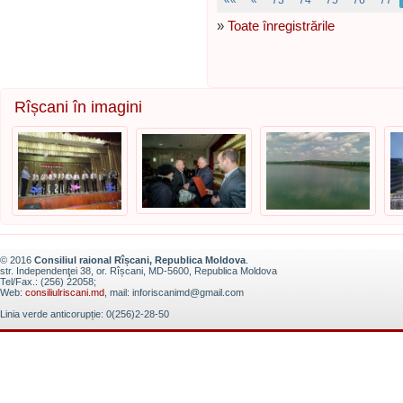
««
«
73
74
75
76
77
»
Toate înregistrările
Rîșcani în imagini
© 2016
Consiliul raional Rîșcani, Republica Moldova
.
str. Independenţei 38, or. Rîșcani, MD-5600, Republica Moldova
Tel/Fax.: (256) 22058;
Web:
consiliulriscani.md
, mail: inforiscanimd@gmail.com
Linia verde anticorupție: 0(256)2-28-50