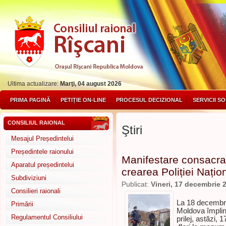
Ultima actualizare:
Marţi, 04 august 2026
PRIMA PAGINĂ
PETIȚIE ON-LINE
PROCESUL DECIZIONAL
SERVICII S
CONSILIUL RAIONAL
Ştiri
Mesajul Președintelui
Președintele raionului
Manifestare consacrat
Aparatul președintelui
crearea Poliției Nați
Subdiviziuni
Publicat:
Vineri, 17 decembrie 
Consilieri raionali
La 18 decembrie
Primării
Moldova împlin
Regulamentul Consiliului
prilej,
astăzi, 