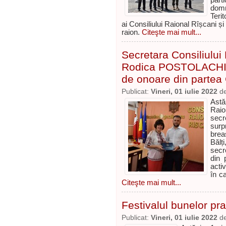
part
domn
Teri
ai Consiliului Raional Rîșcani și
raion.
Citeşte mai mult...
Secretara Consiliulu
Rodica POSTOLACHI, 
de onoare din partea
Publicat:
Vineri, 01 iulie 2022
d
Astă
Rai
secr
surp
brea
Băl
secr
din 
activ
în ca
Citeşte mai mult...
Festivalul bunelor prac
Publicat:
Vineri, 01 iulie 2022
d