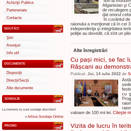
flori la monumen
Achiziţii Publice
Afganistan şi 
de reculegere pe
Parteneriate
dat onorul celor
Contacte
În cuvântul de 
raionului a menţionat că în cei 3
independenţa şi integritatea teri
NOUTĂŢI
poliţie au dovedit, că sînt un pil
Ştiri
Anunţuri
Alte înregistrări
Info util
Cu pași mici, se fac lu
DOCUMENTE
Râșcani au demonstra
Dispoziţii
Publicat:
Joi, 14 iulie 2022
de
S
Astă
Direcţii/Secţii
ședi
Alte documente
fest
cu g
Prog
SONDAJE
raio
raio
La moment nu sunt sondaje deschise!
valoare de 100 mii lei.
Citeşte m
»
Arhiva Sondaje Online
Vizita de lucru în teri
PROMO