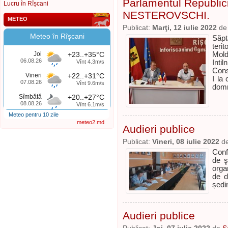
Parlamentul Republic
Lucru în Rîșcani
NESTEROVSCHI.
METEO
Publicat:
Marţi, 12 iulie 2022
d
Meteo în Rîşcani
Săpt
teri
Joi
+23..+35°C
Mol
06.08.26
Vînt 4.3m/s
Inti
Consi
Vineri
+22..+31°C
I la 
07.08.26
Vînt 9.6m/s
domn
Sîmbătă
+20..+27°C
08.08.26
Vînt 6.1m/s
Meteo pentru 10 zile
meteo2.md
Audieri publice
Publicat:
Vineri, 08 iulie 2022
d
Confo
de ş
orga
de d
ședin
Audieri publice