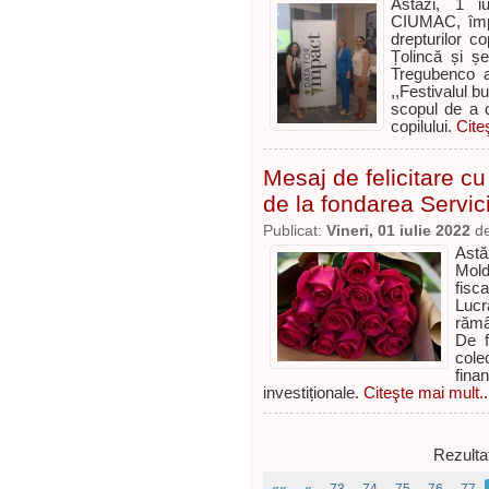
Astăzi, 1 iu
CIUMAC, împr
drepturilor c
Țolincă și ș
Tregubenco a
,,Festivalul bu
scopul de a de
copilului.
Cite
Mesaj de felicitare cu
de la fondarea Servici
Publicat:
Vineri, 01 iulie 2022
d
Astă
Mold
fisc
Lucr
rămâ
De f
cole
fina
investiționale.
Citeşte mai mult..
Rezulta