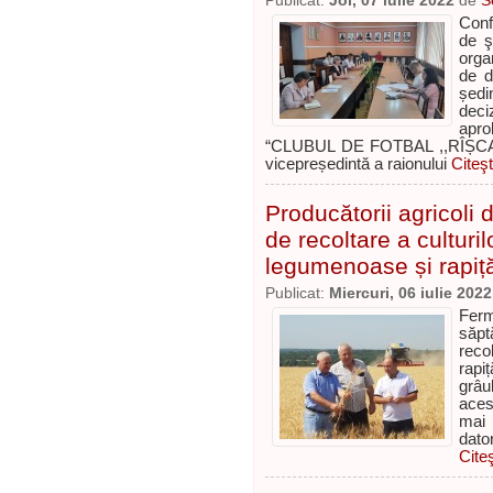
Publicat:
Joi, 07 iulie 2022
de
S
Confo
de ş
orga
de d
ședi
deci
apr
“CLUBUL DE FOTBAL ,,RÎȘCANI
vicepreședintă a raionului
Citeşt
Producătorii agricoli
de recoltare a culturi
legumenoase și rapiț
Publicat:
Miercuri, 06 iulie 2022
Fermi
săpt
reco
rapi
grâu
aces
mai 
dato
Cite