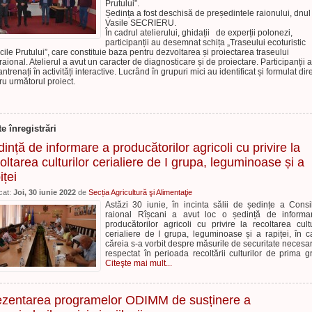
Prutului”.
Ședința a fost deschisă de președintele raionului, dnul
Vasile SECRIERU.
În cadrul atelierului, ghidații de experții polonezi,
participanții au desemnat schița „Traseului ecoturistic
cile Prutului”, care constituie baza pentru dezvoltarea și proiectarea traseului
rraional. Atelierul a avut un caracter de diagnosticare și de proiectare. Participanții 
antrenați în activități interactive. Lucrând în grupuri mici au identificat și formulat dire
ru următorul proiect.
te înregistrări
ință de informare a producătorilor agricoli cu privire la
oltarea culturilor cerialiere de I grupa, leguminoase și a
iței
cat:
Joi, 30 iunie 2022
de
Secția Agricultură şi Alimentaţie
Astăzi 30 iunie, în incinta sălii de ședințe a Consil
raional Rîșcani a avut loc o ședință de informa
producătorilor agricoli cu privire la recoltarea cultu
cerialiere de I grupa, leguminoase și a rapiței, în c
căreia s-a vorbit despre măsurile de securitate necesa
respectat în perioada recoltării culturilor de prima g
Citeşte mai mult...
ezentarea programelor ODIMM de susținere a