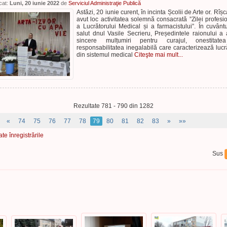
cat:
Luni, 20 iunie 2022
de
Serviciul Administraţie Publică
Astăzi, 20 iunie curent, în incinta Școlii de Arte or. Rîșc
avut loc activitatea solemnă consacrată ”Zilei profesi
a Lucrătorului Medical și a farmacistului”. În cuvânt
salut dnul Vasile Secrieru, Președintele raionului a
sincere mulțumiri pentru curajul, onestitate
responsabilitatea inegalabilă care caracterizează lucră
din sistemul medical
Citeşte mai mult...
Rezultate 781 - 790 din 1282
«
74
75
76
77
78
79
80
81
82
83
»
»»
ate înregistrările
Sus