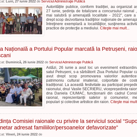
cat:
Luni, 27 iunie 2022
de
Serviciul Administraţie Publică
Autoritățile publice, conform tradiției, au organizat as
27 iunie, ședința de totalizare a concursului raional 
mai salubră și amenajată localitate - 2022”, care a
drept scop dezvoltarea tradiţiilor naţionale de amenaja
întreţinere exemplară a localităţilor, susţinerea activită
practice de protecţie a mediului.
Citeşte mai mult...
a Națională a Portului Popular marcată la Petrușeni, rai
șcani
cat:
Duminică, 26 iunie 2022
de
Serviciul Administraţie Publică
Astăzi, 26 iunie a avut loc un eveniment extraordin
satul Petrușeni, s-a sărbătorit Ziua Portului Popular c
avut drept scop promovarea valorilor autentic
patrimoniu cultural imaterial, colportate de cos
tradițional. La această festivitate au participat preşedi
raionului, dnul Vasile SECRIERU, vicepreședinta raion
dna Daniela CIUMAC, funcționarii din cadrul Consil
raional, reprezentanții satelor și comunelor, me
populari și colective artistice din raion.
Citeşte mai mult.
ința Comisiei raionale cu privire la serviciul social “Supo
etar adresat familiilor/persoanelor defavorizate”
cat:
Vineri, 24 iunie 2022
de