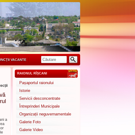
UNCȚII VACANTE
RAIONUL RÎȘCANI
Pașaportul raionului
ecţii
Istorie
ivă
Servicii desconcentrate
rul
Întreprinderi Municipale
Organizații neguvernamentale
ani a
Galerie Foto
rea
lor
Galerie Video
le