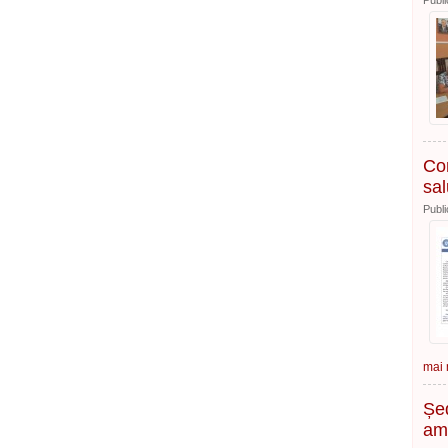
Publi
Com
sa
Publi
mai m
Șed
ame