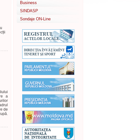
Business
SINDASP
Sondaje ON-Line
au
cții
iului
re a
rilor
adrul
re de
rupă.