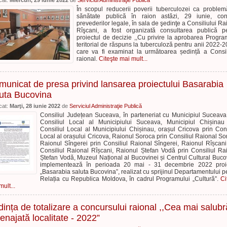
cat:
Miercuri, 29 iunie 2022
de
Serviciul Administraţie Publică
În scopul reducerii poverii tuberculozei ca proble
sănătate publică în raion astăzi, 29 iunie, con
prevederilor legale, în sala de şedinţe a Consiliului Ra
Rîşcani, a fost organizată consultarea publică p
proiectul de decizie ,,Cu privire la aprobarea Progra
teritorial de răspuns la tuberculoză pentru anii 2022-2
care va fi examinat la următoarea ședință a Consil
raional.
Citeşte mai mult...
unicat de presa privind lansarea proiectului Basarabia
luta Bucovina
cat:
Marţi, 28 iunie 2022
de
Serviciul Administraţie Publică
Consiliul Județean Suceava, în parteneriat cu Municipiul Suceava
Consiliul Local al Municipiului Suceava, Municipiul Chișinau
Consiliul Local al Municipiului Chișinau, orașul Cricova prin Cons
Local al orașului Cricova, Raionul Soroca prin Consiliul Raional So
Raionul Sîngerei prin Consiliul Raional Sîngerei, Raionul Rîșcani
Consiliul Raional Rîșcani, Raionul Ștefan Vodă prin Consiliul Ra
Ștefan Vodă, Muzeul Național al Bucovinei și Centrul Cultural Buco
implementează în perioada 20 mai - 31 decembrie 2022 proie
„Basarabia saluta Bucovina”, realizat cu sprijinul Departamentului p
Relația cu Republica Moldova, în cadrul Programului „Cultură”.
Ci
ult...
ința de totalizare a concursului raional ,,Cea mai salubr
najată localitate - 2022”