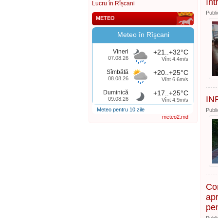
înt
Lucru în Rîșcani
Publi
METEO
Meteo în Rîşcani
Vineri
+21..+32°C
07.08.26
Vînt 4.4m/s
Sîmbătă
+20..+25°C
08.08.26
Vînt 6.6m/s
Duminică
+17..+25°C
IN
09.08.26
Vînt 4.9m/s
Meteo pentru 10 zile
Publi
meteo2.md
Con
apr
pen