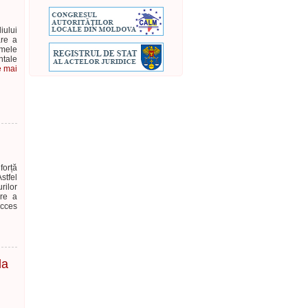
iului
are a
amele
ntale
e mai
forță
stfel
rilor
are a
acces
la