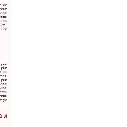
mă de
form
ional
entru
mului
025”,
iului
 prin
 prin
iliul
roca,
 prin
ional
vina,
ctul
entru
teşte
ă și