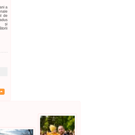
ani a
onale
ul de
 adus
a și
torii