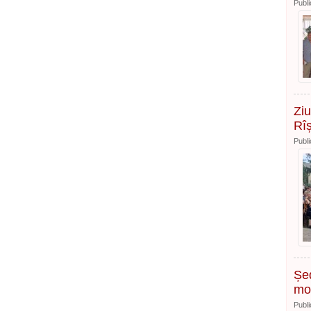
Publi
Ziu
Rî
Publi
Șed
mon
Publi