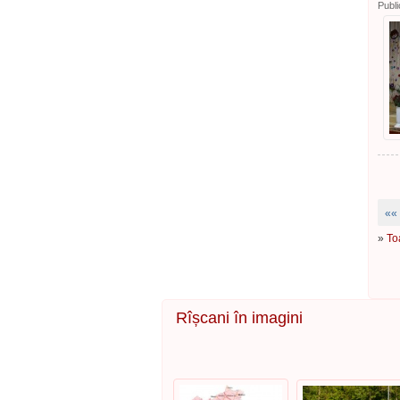
Publi
««
»
To
Rîșcani în imagini