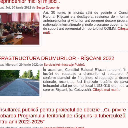
reprinderilor mici și mijlocii.
cat:
Joi, 30 iunie 2022
de
Secţia Economie
Azi, 30 iunie, în incinta sălii de ședințe a Consil
Raional Rîșcani s-a desfășurat sesiunea de inform
antreprenorilor și viitorilor antreprenori despre progr
naționale, internaționale și noile programe guvername
de suport antreprenorial din portofoliul ODIMM.
Citeşt
mult...
FRASTRUCTURA DRUMURILOR - RÎȘCANI 2022
cat:
Miercuri, 29 iunie 2022
de
Serviciul Administraţie Publică
În acest an, Consiliul Raional Rîșcani a pornit în 
lucrări de reparație a drumurilor și trotuarelor. A
conform planului de întreținere și reparație a drumu
raionale, recent au fost finalizate lucrările de pav
trotuarului aflat pe drumul local L153 G18 drum de 
spre or. Rîșcani, (str.Cotovschi).
Citeşte mai mult...
sultarea publică pentru proiectul de decizie ,,Cu privire 
obarea Programului teritorial de răspuns la tuberculoză
tru anii 2022-2025”