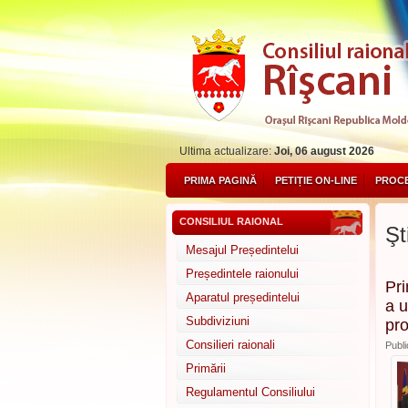
Ultima actualizare:
Joi, 06 august 2026
PRIMA PAGINĂ
PETIȚIE ON-LINE
PROCE
CONSILIUL RAIONAL
Şti
Mesajul Președintelui
Președintele raionului
Pri
Aparatul președintelui
a u
Subdiviziuni
pro
Consilieri raionali
Publi
Primării
Regulamentul Consiliului