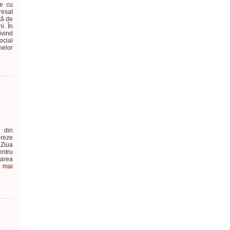
le cu
esat
tă de
i. În
vind
ocial
elor
i din
breze
 Ziua
ntru
narea
e mai