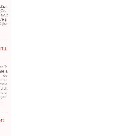
tăzi,
,,Cea
 avut
re şi
ţilor
onul
ar în
are a
e de
tumul
ntele
ului,
iului
şteri
..
rt