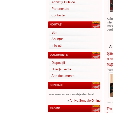
Achiziţii Publice
Parteneriate
Contacte
Stân
inte
NOUTĂŢI
fost 
pent
Ştiri
Anunţuri
Info util
Al
Șed
DOCUMENTE
rec
Dispoziţii
rap
Direcţii/Secţii
Publi
Alte documente
SONDAJE
La moment nu sunt sondaje deschise!
»
Arhiva Sondaje Online
Pr
PROMO