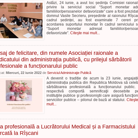
Astăzi, 24 iunie, a avut loc ședința Comisiei raiona
privire la serviciul social “Suport monetar adr
familiilor/persoanelor defavorizate” care a fost prezida
domnul Vasile Secrieru, președinte al raionului Rîșcan
cadrul ședinței, au fost examinate 7 cereri pri
acordarea suportului monetar în cadrul serviciului s
“Suport monetar adresat familiilor/persoan
defavorizate”.
Citeşte mai mult...
aj de felicitare, din numele Asociației raionale a
dicatului din administrația publică, cu prilejul sărbătorii
fesionale a funcționarului public
cat:
Miercuri, 22 iunie 2022
de
Serviciul Administraţie Publică
A devenit o tradiție de acum la 23 iunie, angajați
administrația publica din Republica Moldova să cele
sărbătoarea profesională a funcționarului public.
respectivă comportă semnificaţii deosebite pe
instituţiile publice şi profesioniştii care asigură funcţio
serviciilor publice – pilonul de bază al statului.
Citeşt
mult...
a profesională a Lucrătorului Medical și a Farmacistului
cată la Rîșcani