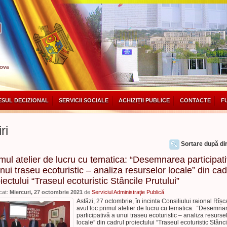
SUL DECIZIONAL
SERVICII SOCIALE
ACHIZIȚII PUBLICE
CONTACTE
F
ri
Sortare după dir
mul atelier de lucru cu tematica: “Desemnarea participat
nui traseu ecoturistic – analiza resurselor locale” din cad
iectului “Traseul ecoturistic Stâncile Prutului”
cat:
Miercuri, 27 octombrie 2021
de
Serviciul Administraţie Publică
Astăzi, 27 octombrie, în incinta Consiliului raional Rîșc
avut loc primul atelier de lucru cu tematica: “Desemna
participativă a unui traseu ecoturistic – analiza resurse
locale” din cadrul proiectului “Traseul ecoturistic Stânci