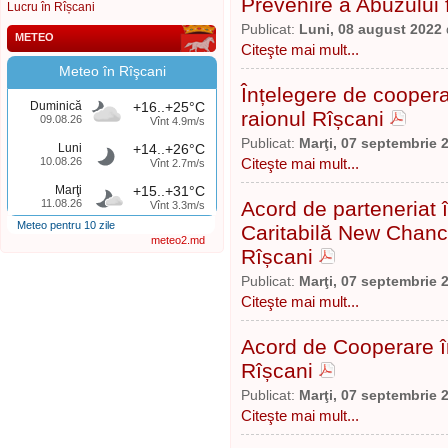
Prevenire a Abuzului 
Lucru în Rîșcani
Publicat:
Luni, 08 august 2022
METEO
Citeşte mai mult...
Meteo în Rîşcani
Înțelegere de coopera
Duminică
+16..+25°C
raionul Rîșcani
09.08.26
Vînt 4.9m/s
Publicat:
Marţi, 07 septembrie 
Luni
+14..+26°C
10.08.26
Citeşte mai mult...
Vînt 2.7m/s
Marţi
+15..+31°C
11.08.26
Acord de parteneriat 
Vînt 3.3m/s
Meteo pentru 10 zile
Caritabilă New Chanc
meteo2.md
Rîșcani
Publicat:
Marţi, 07 septembrie 
Citeşte mai mult...
Acord de Cooperare înt
Rîșcani
Publicat:
Marţi, 07 septembrie 
Citeşte mai mult...