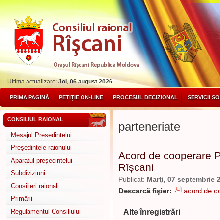
Ultima actualizare:
Joi, 06 august 2026
PRIMA PAGINĂ
PETIȚIE ON-LINE
PROCESUL DECIZIONAL
SERVICII S
CONSILIUL RAIONAL
parteneriate
Mesajul Președintelui
Președintele raionului
Acord de cooperare Po
Aparatul președintelui
Rîșcani
Subdiviziuni
Publicat:
Marţi, 07 septembrie 
Consilieri raionali
Descarcă fişier:
acord de co
Primării
Alte înregistrări
Regulamentul Consiliului