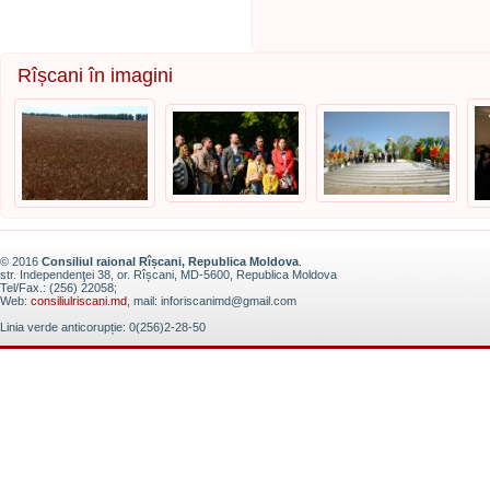
Rîșcani în imagini
© 2016
Consiliul raional Rîșcani, Republica Moldova
.
str. Independenţei 38, or. Rîșcani, MD-5600, Republica Moldova
Tel/Fax.: (256) 22058;
Web:
consiliulriscani.md
, mail: inforiscanimd@gmail.com
Linia verde anticorupție: 0(256)2-28-50