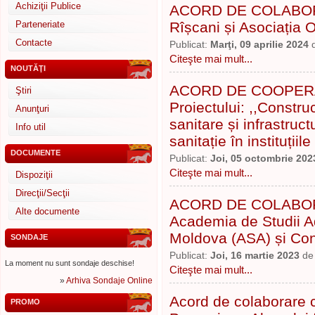
Achiziţii Publice
ACORD DE COLABORAR
Parteneriate
Rîșcani și Asociația
Contacte
Publicat:
Marţi, 09 aprilie 2024
Citeşte mai mult...
NOUTĂŢI
ACORD DE COOPERAR
Ştiri
Proiectului: ,,Constru
Anunţuri
sanitare și infrastruct
Info util
sanitație în instituțiil
DOCUMENTE
Publicat:
Joi, 05 octombrie 202
Citeşte mai mult...
Dispoziţii
Direcţii/Secţii
ACORD DE COLABORARE
Alte documente
Academia de Studii A
Moldova (ASA) și Cons
SONDAJE
Publicat:
Joi, 16 martie 2023
d
La moment nu sunt sondaje deschise!
Citeşte mai mult...
»
Arhiva Sondaje Online
Acord de colaborare c
PROMO