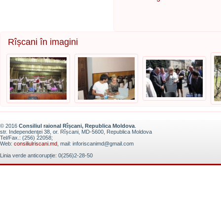
Rîșcani în imagini
© 2016
Consiliul raional Rîșcani, Republica Moldova
.
str. Independenţei 38, or. Rîșcani, MD-5600, Republica Moldova
Tel/Fax.: (256) 22058;
Web:
consiliulriscani.md
, mail: inforiscanimd@gmail.com
Linia verde anticorupție: 0(256)2-28-50