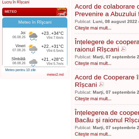
Lucru în Rîșcani
Acord de colaborare c
METEO
Prevenire a Abuzului 
Publicat:
Luni, 08 august 2022
Meteo în Rîşcani
Citeşte mai mult...
Joi
+23..+34°C
06.08.26
Vînt 7.6m/s
Înțelegere de coopera
Vineri
+22..+31°C
raionul Rîșcani
07.08.26
Vînt 6.5m/s
Publicat:
Marţi, 07 septembrie 
Sîmbătă
+21..+28°C
Citeşte mai mult...
08.08.26
Vînt 5.7m/s
Meteo pentru 10 zile
meteo2.md
Acord de Cooperare înt
Rîșcani
Publicat:
Marţi, 07 septembrie 
Citeşte mai mult...
Înțelegerea de coopera
Bacău și raionul Rîșc
Publicat:
Marţi, 07 septembrie 
Citeşte mai mult...