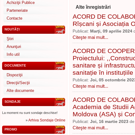
Achiziţii Publice
Alte înregistrări
Parteneriate
ACORD DE COLABORAR
Contacte
Rîșcani și Asociația
NOUTĂŢI
Publicat:
Marţi, 09 aprilie 2024
Citeşte mai mult...
Ştiri
Anunţuri
ACORD DE COOPERAR
Info util
Proiectului: ,,Constru
sanitare și infrastruct
DOCUMENTE
sanitație în instituțiil
Dispoziţii
Publicat:
Joi, 05 octombrie 202
Direcţii/Secţii
Citeşte mai mult...
Alte documente
ACORD DE COLABORARE
SONDAJE
Academia de Studii A
Moldova (ASA) și Cons
La moment nu sunt sondaje deschise!
»
Arhiva Sondaje Online
Publicat:
Joi, 16 martie 2023
d
Citeşte mai mult...
PROMO