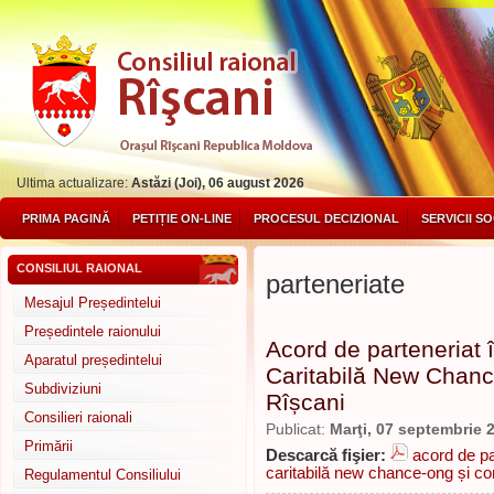
Ultima actualizare:
Astăzi (Joi), 06 august 2026
PRIMA PAGINĂ
PETIȚIE ON-LINE
PROCESUL DECIZIONAL
SERVICII S
CONSILIUL RAIONAL
parteneriate
Mesajul Președintelui
Președintele raionului
Acord de parteneriat 
Aparatul președintelui
Caritabilă New Chanc
Subdiviziuni
Rîșcani
Consilieri raionali
Publicat:
Marţi, 07 septembrie 
Primării
Descarcă fişier:
acord de pa
caritabilă new chance-ong și cons
Regulamentul Consiliului