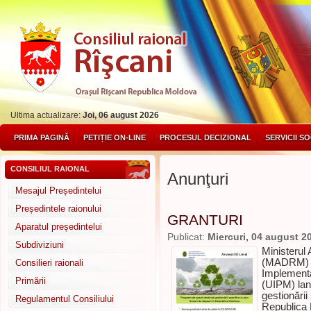
Ultima actualizare:
Joi, 06 august 2026
PRIMA PAGINĂ
PETIȚIE ON-LINE
PROCESUL DECIZIONAL
SERVICII S
CONSILIUL RAIONAL
Anunţuri
Mesajul Președintelui
Președintele raionului
GRANTURI
Aparatul președintelui
Publicat:
Miercuri, 04 august 2
Subdiviziuni
Ministerul 
(MADRM) în
Consilieri raionali
Implementa
Primării
(UIPM) lan
gestionării
Regulamentul Consiliului
Republica 