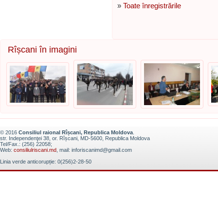
»
Toate înregistrările
Rîșcani în imagini
© 2016
Consiliul raional Rîșcani, Republica Moldova
.
str. Independenţei 38, or. Rîșcani, MD-5600, Republica Moldova
Tel/Fax.: (256) 22058;
Web:
consiliulriscani.md
, mail: inforiscanimd@gmail.com
Linia verde anticorupție: 0(256)2-28-50