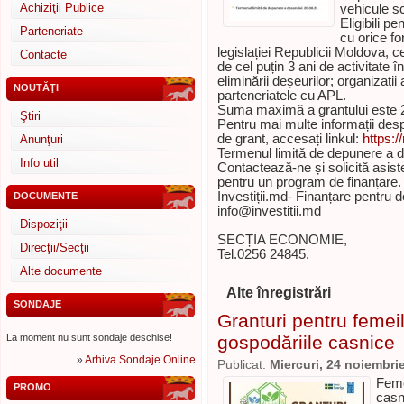
Achiziţii Publice
vehicule s
Eligibili p
Parteneriate
cu orice f
legislației Republicii Moldova, ce
Contacte
de cel puțin 3 ani de activitate în 
eliminării deșeurilor; organizații
NOUTĂŢI
parteneriatele cu APL.
Suma maximă a grantului este
Ştiri
Pentru mai multe informații des
de grant, accesați linkul:
https:
Anunţuri
Termenul limită de depunere a d
Info util
Contactează-ne și solicită asis
pentru un program de finanțare.
Investiții.md- Finanțare pentru d
DOCUMENTE
info@investitii.md
Dispoziţii
SECȚIA ECONOMIE,
Direcţii/Secţii
Tel.0256 24845.
Alte documente
Alte înregistrări
SONDAJE
Granturi pentru femei
La moment nu sunt sondaje deschise!
gospodăriile casnice
»
Arhiva Sondaje Online
Publicat:
Miercuri, 24 noiembri
Feme
PROMO
casn