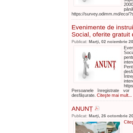
2000
pân
https://survey.odimm.md/eco/
Evenimente de instrui
Social, oferite gratu
Publicat:
Marţi, 02 noiembrie 2
Even
Soci
pent
inte
Pent
desf
Într
inte
http
Persoanele înregistrate vor
desfășurate.
Citeşte mai mult...
ANUNȚ
Publicat:
Marţi, 26 octombrie 2
Cite