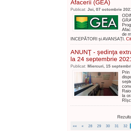
Afacerii (GEA)
Publicat:
Joi, 07 octombrie 202
ODI
GRAT
Prog
Afac
de m
INCEPĂTORI și AVANSAȚI.
Ci
ANUNŢ - şedinţa extra
la 24 septembrie 202
Publicat:
Miercuri, 15 septembr
Prin
disp
sept
conv
Raio
la or
Rîșc
Rezulta
««
«
28
29
30
31
32