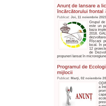
Anunț de lansare a lic
încărcătorului frontal
Publicat:
Joi, 11 noiembrie 202
Grupul de
este un pa
baza imple
2018. GAL 
dezvoltar
Rîșcani pr
local. În 
12 proiect
de Dezvolt
propuneri lansat în microregiun
Programul de Ecologiza
mijlocii
Publicat:
Marţi, 02 noiembrie 2
ODIM
a Înt
pro
capa
eco
pres
supo