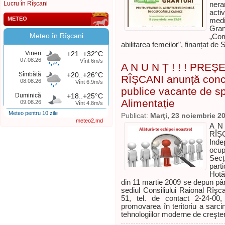
Lucru în Rîșcani
nera
acti
METEO
medi
Gran
Meteo în Rîşcani
„Com
abilitarea femeilor”, finanțat de
Vineri
+21..+32°C
07.08.26
Vînt 6m/s
A N U N Ț ! ! ! PR
Sîmbătă
+20..+26°C
RÎȘCANI anunță concu
08.08.26
Vînt 6.9m/s
publice vacante de spe
Duminică
+18..+25°C
Alimentație
09.08.26
Vînt 4.8m/s
Meteo pentru 10 zile
Publicat:
Marţi, 23 noiembrie 2
meteo2.md
A N
RÎȘ
Ind
ocup
Secț
par
Hotă
din 11 martie 2009 se depun pâ
sediul Consiliului Raional Rîşcan
51, tel. de contact 2-24-00, 
promovarea în teritoriu a sarcini
tehnologiilor moderne de creşte