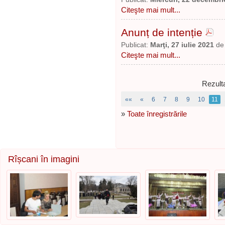
Citeşte mai mult...
Anunț de intenție
Publicat:
Marţi, 27 iulie 2021
d
Citeşte mai mult...
Rezulta
««
«
6
7
8
9
10
11
»
Toate înregistrările
Rîșcani în imagini