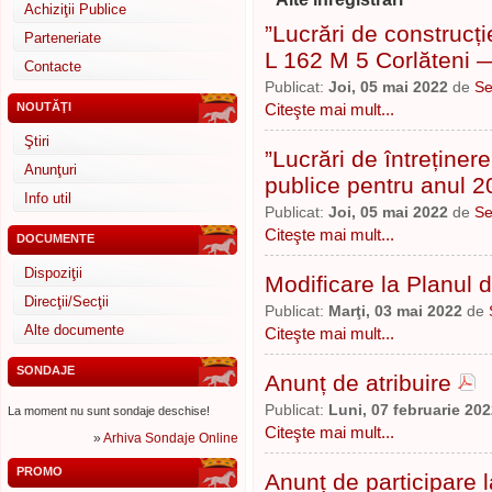
Achiziţii Publice
”Lucrări de construcți
Parteneriate
L 162 M 5 Corlăteni 
Contacte
Publicat:
Joi, 05 mai 2022
de
Se
NOUTĂŢI
Citeşte mai mult...
Ştiri
”Lucrări de întreținere
Anunţuri
publice pentru anul 2
Info util
Publicat:
Joi, 05 mai 2022
de
Se
Citeşte mai mult...
DOCUMENTE
Dispoziţii
Modificare la Planul 
Direcţii/Secţii
Publicat:
Marţi, 03 mai 2022
de
Alte documente
Citeşte mai mult...
SONDAJE
Anunț de atribuire
Publicat:
Luni, 07 februarie 20
La moment nu sunt sondaje deschise!
Citeşte mai mult...
»
Arhiva Sondaje Online
PROMO
Anunț de participare 