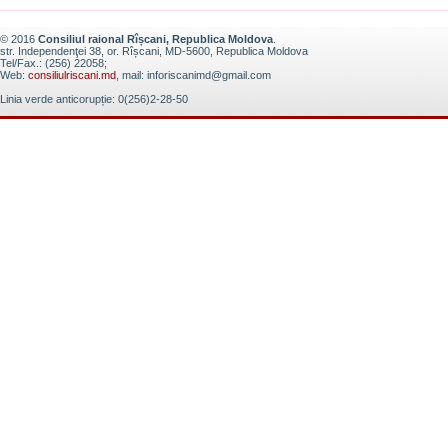
© 2016
Consiliul raional Rîșcani, Republica Moldova
.
str. Independenţei 38, or. Rîșcani, MD-5600, Republica Moldova
Tel/Fax.: (256) 22058;
Web:
consiliulriscani.md
, mail: inforiscanimd@gmail.com
Linia verde anticorupție: 0(256)2-28-50