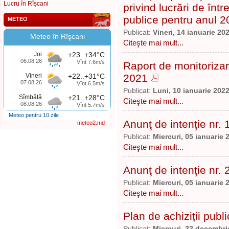
Lucru în Rîșcani
privind lucrări de într
publice pentru anul 
METEO
Publicat:
Vineri, 14 ianuarie 20
Meteo în Rîşcani
Citeşte mai mult...
Joi
+23..+34°C
06.08.26
Vînt 7.6m/s
Raport de monitorizar
Vineri
+22..+31°C
2021
07.08.26
Vînt 6.5m/s
Publicat:
Luni, 10 ianuarie 202
Sîmbătă
+21..+28°C
Citeşte mai mult...
08.08.26
Vînt 5.7m/s
Meteo pentru 10 zile
Anunţ de intenţie nr.
meteo2.md
Publicat:
Miercuri, 05 ianuarie 
Citeşte mai mult...
Anunţ de intenţie nr.
Publicat:
Miercuri, 05 ianuarie 
Citeşte mai mult...
Plan de achiziții publ
Publicat:
Miercuri, 22 decembri