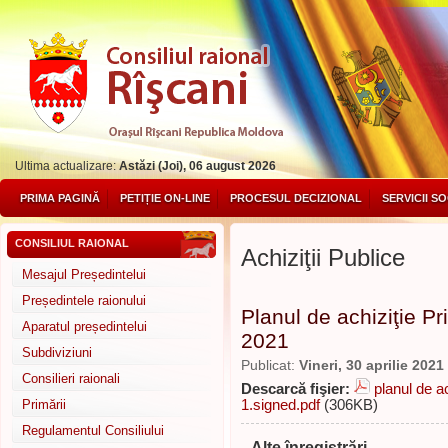
Ultima actualizare:
Astăzi (Joi), 06 august 2026
PRIMA PAGINĂ
PETIȚIE ON-LINE
PROCESUL DECIZIONAL
SERVICII S
CONSILIUL RAIONAL
Achiziţii Publice
Mesajul Președintelui
Președintele raionului
Planul de achiziţie Pr
Aparatul președintelui
2021
Subdiviziuni
Publicat:
Vineri, 30 aprilie 2021
Consilieri raionali
Descarcă fişier:
planul de a
Primării
1.signed.pdf
(306KB)
Regulamentul Consiliului
Alte înregistrări