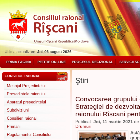
Ultima actualizare:
Joi, 06 august 2026
PRIMA PAGINĂ
PETIȚIE ON-LINE
PROCESUL DECIZIONAL
SERVICII S
CONSILIUL RAIONAL
Ştiri
Mesajul Președintelui
Președintele raionului
Convocarea grupului 
Aparatul președintelui
Strategiei de dezvolt
Subdiviziuni
raionului Rîșcani pen
Consilieri raionali
Publicat:
Joi, 11 martie 2021
d
Primării
Drumuri
Astă
Regulamentul Consiliului
grup