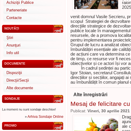
Achiziţii Publice
raio
2025
Parteneriate
În d
venit domnul Vasile Secrieru, pr
Contacte
scopul Strategiei de dezvoltar
direcţiile strategice de dezvoltare
NOUTĂŢI
publice locale în managementul loc
resursele, de a promova localita
Ştiri
pentru implementarea proiectelor 
Grupul de lucru a analizat obiec
Anunţuri
îmbunătățiri esențiale ale calități
Info util
de acțiuni care va determina ce 
de timp, ce resurse vor fi necesa
obiectivelor și ce actori își vo
DOCUMENTE
În cadrul ședinței au participat
Dispoziţii
Igor Stoian, secretarul Consiliul
direcțiilor și secțiilor, angajați a
Direcţii/Secţii
au îmbunătățit în comun planul de
Alte documente
Alte înregistrări
SONDAJE
Mesaj de felicitare cu
La moment nu sunt sondaje deschise!
Publicat:
Vineri, 30 aprilie 2021
»
Arhiva Sondaje Online
Drag
ajun
PROMO
ale 