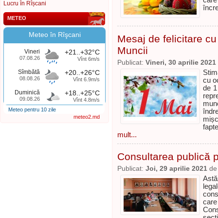
care
Lucru în Rîșcani
încr
METEO
Meteo în Rîşcani
Mesaj de felicitare cu
Muncii
Vineri
+21..+32°C
07.08.26
Vînt 6m/s
Publicat:
Vineri, 30 aprilie 2021
Sîmbătă
+20..+26°C
Stima
08.08.26
Vînt 6.9m/s
cu o
de 1
Duminică
+18..+25°C
repr
09.08.26
Vînt 4.8m/s
munc
Meteo pentru 10 zile
îndr
meteo2.md
mișc
fapte
mult...
Consultarea publică p
Publicat:
Joi, 29 aprilie 2021
d
Astă
lega
cons
care
Consi
secţi