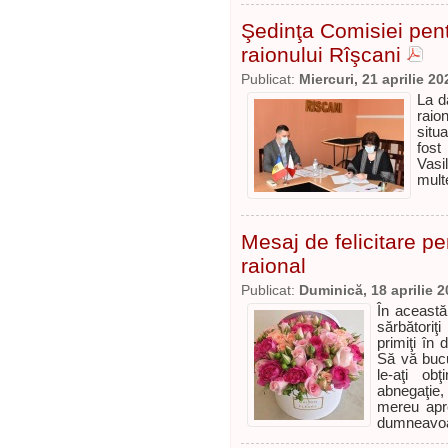
Şedinţa Comisiei pent
raionului Rîşcani
Publicat:
Miercuri, 21 aprilie 20
La da
raio
situa
fost
Vasi
mult
Mesaj de felicitare p
raional
Publicat:
Duminică, 18 aprilie 
În această
sărbătoriţ
primiţi în 
Să vă bucu
le-aţi ob
abnegaţie,
mereu aprec
dumneavoa