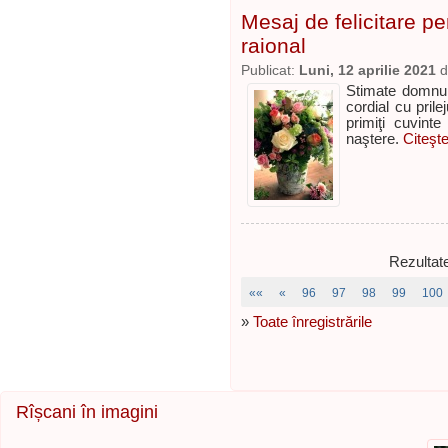
Mesaj de felicitare p
raional
Publicat:
Luni, 12 aprilie 2021
d
Stimate domnule
cordial cu prile
primiţi cuvinte
naştere.
Citeşte
Rezultat
««
«
96
97
98
99
100
»
Toate înregistrările
Rîșcani în imagini