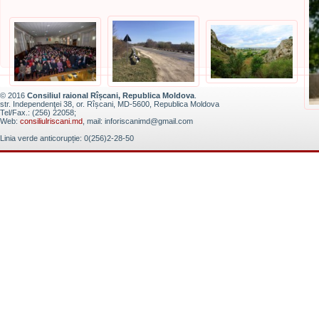
© 2016
Consiliul raional Rîșcani, Republica Moldova
.
str. Independenţei 38, or. Rîșcani, MD-5600, Republica Moldova
Tel/Fax.: (256) 22058;
Web:
consiliulriscani.md
, mail: inforiscanimd@gmail.com
Linia verde anticorupție: 0(256)2-28-50