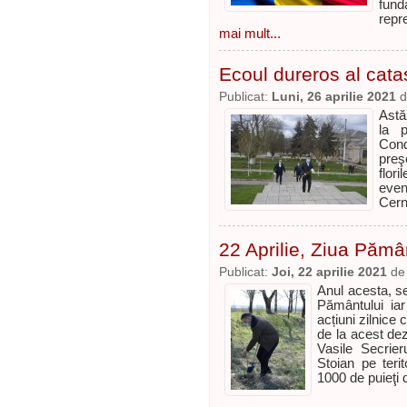
fund
repr
mai mult...
Ecoul dureros al cata
Publicat:
Luni, 26 aprilie 2021
d
Astă
la p
Cond
preş
flor
even
Cern
22 Aprilie, Ziua Pămâ
Publicat:
Joi, 22 aprilie 2021
d
Anul acesta, s
Pământului iar
acțiuni zilnice
de la acest dezi
Vasile Secrier
Stoian pe terit
1000 de puieţi d