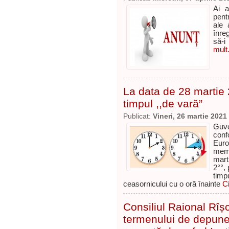
Ai a
pentr
ale 
înre
să-i
mult.
La data de 28 martie 
timpul ,,de vară”
Publicat:
Vineri, 26 martie 2021
Guve
conf
Eur
memb
mart
2°°, 
tim
ceasornicului cu o oră înainte
Ci
Consiliul Raional Rîș
termenului de depuner