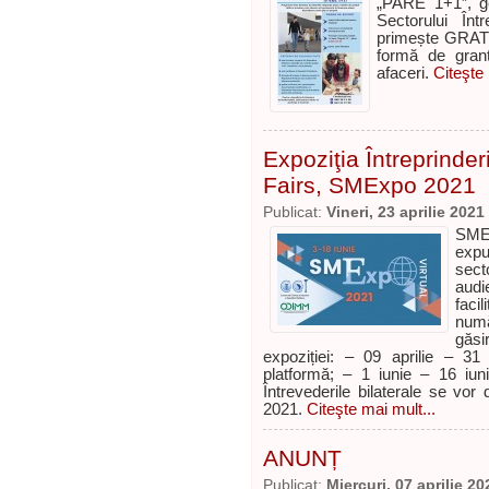
„PARE 1+1”, ge
Sectorului Înt
primește GRATUI
formă de grant
afaceri.
Citeşte 
Expoziţia Întreprinderil
Fairs, SMExpo 2021
Publicat:
Vineri, 23 aprilie 2021
SMEx
expun
sect
aud
facil
numă
găsi
expoziției: – 09 aprilie – 31
platformă; – 1 iunie – 16 iun
Întrevederile bilaterale se vor
2021.
Citeşte mai mult...
ANUNȚ
Publicat:
Miercuri, 07 aprilie 20