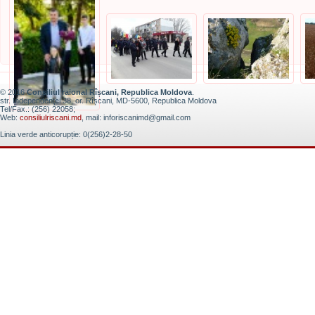
© 2016
Consiliul raional Rîșcani, Republica Moldova
.
str. Independenţei 38, or. Rîșcani, MD-5600, Republica Moldova
Tel/Fax.: (256) 22058;
Web:
consiliulriscani.md
, mail: inforiscanimd@gmail.com
Linia verde anticorupție: 0(256)2-28-50