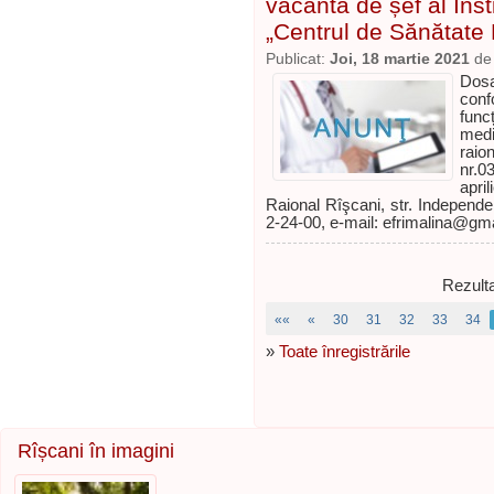
vacantă de șef al Inst
„Centrul de Sănătate
Publicat:
Joi, 18 martie 2021
d
Dosa
con
func
medi
raio
nr.0
apri
Raional Rîşcani, str. Independenţ
2-24-00, e-mail: efrimalina@g
Rezulta
««
«
30
31
32
33
34
»
Toate înregistrările
Rîșcani în imagini