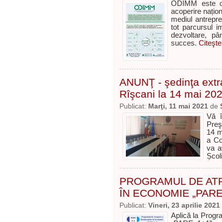
ODIMM este o i
acoperire națio
mediul antrepre
tot parcursul im
dezvoltare, pâ
succes.
Citeşte
ANUNŢ - şedinţa extra
Rîşcani la 14 mai 20
Publicat:
Marţi, 11 mai 2021
de
Vă î
Preş
14 m
a Co
va a
Școli
PROGRAMUL DE AT
ÎN ECONOMIE „PARE
Publicat:
Vineri, 23 aprilie 2021
Aplică la Progr