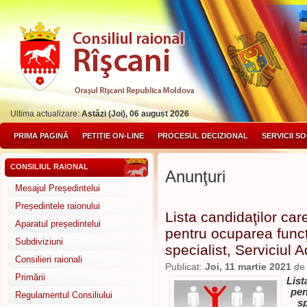
Ultima actualizare:
Astăzi (Joi), 06 august 2026
PRIMA PAGINĂ
PETIȚIE ON-LINE
PROCESUL DECIZIONAL
SERVICII S
CONSILIUL RAIONAL
Anunţuri
Mesajul Președintelui
Președintele raionului
Lista candidaţilor ca
Aparatul președintelui
pentru ocuparea funcţ
Subdiviziuni
specialist, Serviciul 
Consilieri raionali
Publicat:
Joi, 11 martie 2021
d
Primării
List
pen
Regulamentul Consiliului
sp