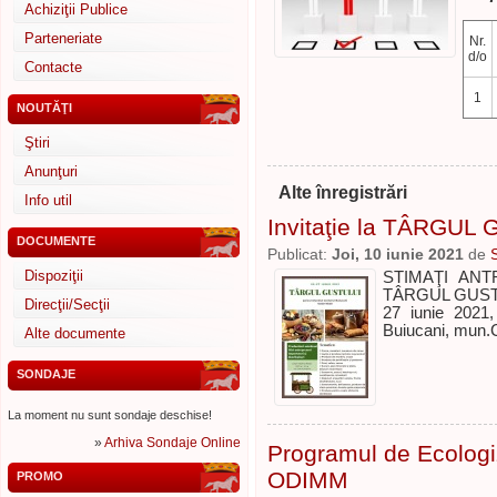
Achiziţii Publice
Parteneriate
Nr.
d/o
Contacte
1
NOUTĂŢI
Ştiri
Anunţuri
Alte înregistrări
Info util
Invitaţie la TÂRGUL
DOCUMENTE
Publicat:
Joi, 10 iunie 2021
de
Dispoziţii
STIMAŢI ANTRE
TÂRGUL GUSTULU
Direcţii/Secţii
27 iunie 2021, 
Buiucani, mun.
Alte documente
SONDAJE
La moment nu sunt sondaje deschise!
»
Arhiva Sondaje Online
Programul de Ecologi
ODIMM
PROMO