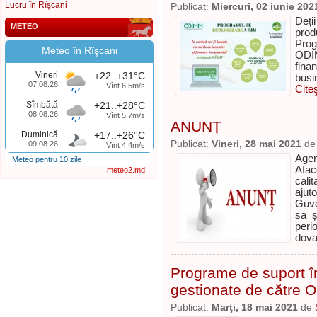
Lucru în Rîșcani
Publicat:
Miercuri, 02 iunie 202
Deți
METEO
prod
Prog
Meteo în Rîşcani
ODIM
fin
Vineri
+22..+31°C
busi
07.08.26
Vînt 6.5m/s
Cite
Sîmbătă
+21..+28°C
08.08.26
Vînt 5.7m/s
ANUNȚ
Duminică
+17..+26°C
Publicat:
Vineri, 28 mai 2021
d
09.08.26
Vînt 4.4m/s
Agen
Meteo pentru 10 zile
Aface
meteo2.md
cali
ajut
Guve
sa ș
per
dova
Programe de suport în
gestionate de către 
Publicat:
Marţi, 18 mai 2021
de