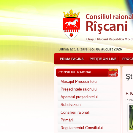
Ultima actualizare:
Joi, 06 august 2026
PRIMA PAGINĂ
PETIȚIE ON-LINE
PROCE
CONSILIUL RAIONAL
Şti
Mesajul Președintelui
Președintele raionului
8 M
Aparatul președintelui
Publi
Subdiviziuni
Consilieri raionali
Primării
Regulamentul Consiliului