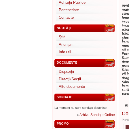
Achiziţii Publice
pent
mâin
Parteneriate
când
Contacte
feme
în c
imag
NOUTĂŢI
pări
bărb
Ştiri
sfer
În n
Anunţuri
mesa
să c
Info util
Perm
Dumn
deos
DOCUMENTE
pros
Dist
Dispoziţii
vă î
drag
Direcţii/Secţii
Sănă
în f
Alte documente
Cu î
Vasi
SONDAJE
Al
La moment nu sunt sondaje deschise!
Con
»
Arhiva Sondaje Online
Publi
PROMO