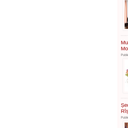
Mul
Mo
Publi
Șed
Rî
Publi