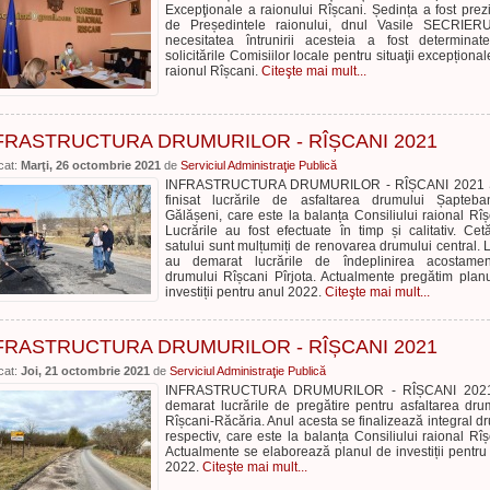
Excepţionale a raionului Rîșcani. Ședința a fost prez
de Președintele raionului, dnul Vasile SECRIERU
necesitatea întrunirii acesteia a fost determina
solicitările Comisiilor locale pentru situaţii excepțional
raionul Rîșcani.
Citeşte mai mult...
FRASTRUCTURA DRUMURILOR - RÎȘCANI 2021
cat:
Marţi, 26 octombrie 2021
de
Serviciul Administraţie Publică
INFRASTRUCTURA DRUMURILOR - RÎȘCANI 2021 
finisat lucrările de asfaltarea drumului Șapteb
Gălășeni, care este la balanța Consiliului raional Rîș
Lucrările au fost efectuate în timp și calitativ. Cetă
satului sunt mulțumiți de renovarea drumului central. L
au demarat lucrările de îndeplinirea acostament
drumului Rîșcani Pîrjota. Actualmente pregătim plan
investiții pentru anul 2022.
Citeşte mai mult...
FRASTRUCTURA DRUMURILOR - RÎȘCANI 2021
cat:
Joi, 21 octombrie 2021
de
Serviciul Administraţie Publică
INFRASTRUCTURA DRUMURILOR - RÎȘCANI 202
demarat lucrările de pregătire pentru asfaltarea dru
Rîșcani-Răcăria. Anul acesta se finalizează integral d
respectiv, care este la balanța Consiliului raional Rîș
Actualmente se elaborează planul de investiții pentru
2022.
Citeşte mai mult...