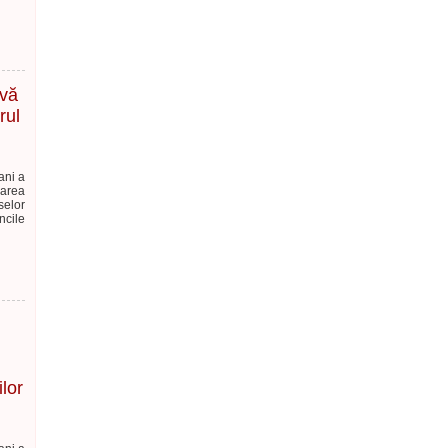
ivă
rul
ani a
narea
selor
ncile
ilor