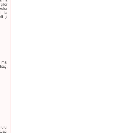
ani a
iilor
xelor
ii la
îl și
e mai
tăţi.
iului
uaţii