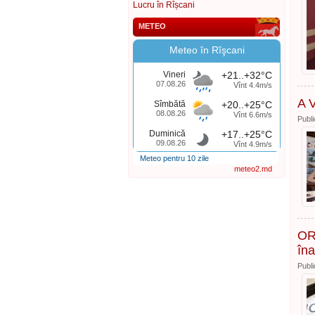
Lucru în Rîșcani
METEO
Meteo în Rîşcani
Vineri
+21..+32°C
07.08.26
Vînt 4.4m/s
A 
Sîmbătă
+20..+25°C
08.08.26
Vînt 6.6m/s
Publi
Duminică
+17..+25°C
09.08.26
Vînt 4.9m/s
Meteo pentru 10 zile
meteo2.md
OR
îna
Publi