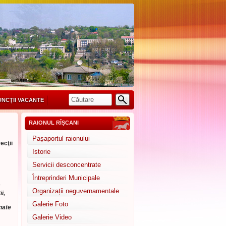
UNCȚII VACANTE
RAIONUL RÎȘCANI
Pașaportul raionului
ecţii
Istorie
Servicii desconcentrate
Întreprinderi Municipale
Organizații neguvernamentale
i,
Galerie Foto
nate
Galerie Video