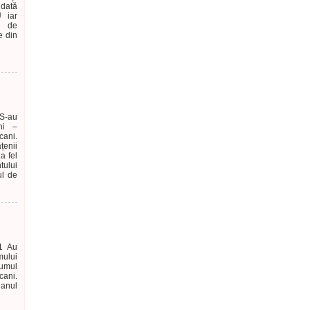
idată
 iar
te de
e din
S-au
ani –
cani.
țenii
a fel
ului
ul de
1 Au
mului
rumul
cani.
 anul