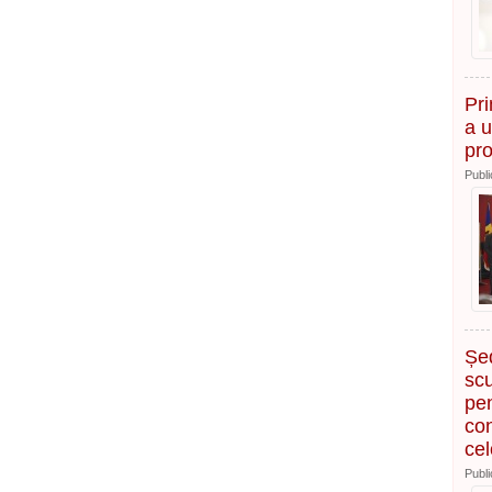
Pri
a u
pro
Publi
Șed
scu
pen
con
cel
Publi