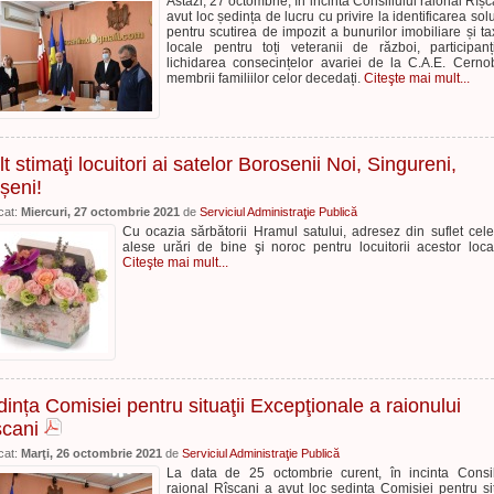
Astăzi, 27 octombrie, în incinta Consiliului raional Rîșc
avut loc ședința de lucru cu privire la identificarea soluț
pentru scutirea de impozit a bunurilor imobiliare și ta
locale pentru toți veteranii de război, participanț
lichidarea consecințelor avariei de la C.A.E. Cernob
membrii familiilor celor decedați.
Citeşte mai mult...
t stimaţi locuitori ai satelor Borosenii Noi, Singureni,
șeni!
cat:
Miercuri, 27 octombrie 2021
de
Serviciul Administraţie Publică
Cu ocazia sărbătorii Hramul satului, adresez din suflet cel
alese urări de bine şi noroc pentru locuitorii acestor locali
Citeşte mai mult...
ința Comisiei pentru situaţii Excepţionale a raionului
șcani
cat:
Marţi, 26 octombrie 2021
de
Serviciul Administraţie Publică
La data de 25 octombrie curent, în incinta Consil
raional Rîșcani a avut loc ședința Comisiei pentru sit