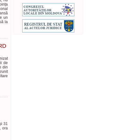
t, nu
oința
ional
șansă
te un
să la
ORD
nizat
ii de
e din
runit
ltare
și 31
, ora