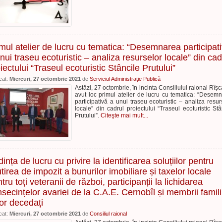
mul atelier de lucru cu tematica: “Desemnarea participat
nui traseu ecoturistic – analiza resurselor locale” din cad
iectului “Traseul ecoturistic Stâncile Prutului”
cat:
Miercuri, 27 octombrie 2021
de
Serviciul Administraţie Publică
Astăzi, 27 octombrie, în incinta Consiliului raional Rîșc
avut loc primul atelier de lucru cu tematica: “Desem
participativă a unui traseu ecoturistic – analiza resur
locale” din cadrul proiectului “Traseul ecoturistic Stâ
Prutului”.
Citeşte mai mult...
ința de lucru cu privire la identificarea soluțiilor pentru
tirea de impozit a bunurilor imobiliare și taxelor locale
tru toți veteranii de război, participanții la lichidarea
secințelor avariei de la C.A.E. Cernobîl și membrii famili
or decedați
cat:
Miercuri, 27 octombrie 2021
de
Consiliul raional