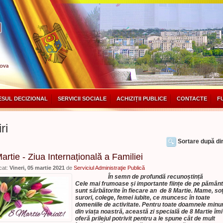
SUL DECIZIONAL
SERVICII SOCIALE
ACHIZIȚII PUBLICE
CONTACTE
F
ri
Sortare după dir
artie - Ziua Internațională a Familiei
cat:
Vineri, 05 martie 2021
de
Serviciul Administraţie Publică
În semn de profundă recunoștință
Cele mai frumoase și importante ființe de pe pământ
sunt sărbătorite în fiecare an de 8 Martie. Mame, soți
surori, colege, femei iubite, ce muncesc în toate
domeniile de activitate. Pentru toate doamnele minu
din viața noastră, această zi specială de 8 Martie îmi
oferă prilejul potrivit pentru a le spune cât de mult