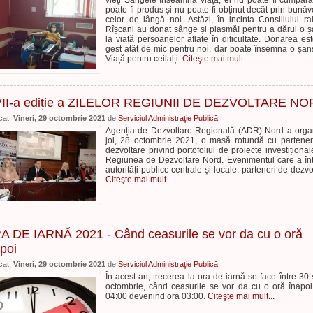
vieți Sângele înseamnă viață, el nu poate fi cumpăra
poate fi produs și nu poate fi obținut decât prin bunăv
celor de lângă noi. Astăzi, în incinta Consiliului ra
Rîșcani au donat sânge și plasmă! pentru a dărui o 
la viață persoanelor aflate în dificultate. Donarea es
gest atât de mic pentru noi, dar poate însemna o șan
Viață pentru ceilalți.
Citeşte mai mult...
VII-a ediție a ZILELOR REGIUNII DE DEZVOLTARE N
cat:
Vineri, 29 octombrie 2021
de
Serviciul Administraţie Publică
Agenția de Dezvoltare Regională (ADR) Nord a orga
joi, 28 octombrie 2021, o masă rotundă cu partener
dezvoltare privind portofoliul de proiecte investițional
Regiunea de Dezvoltare Nord. Evenimentul care a înt
autorități publice centrale și locale, parteneri de dezvo
Citeşte mai mult...
A DE IARNĂ 2021 - Când ceasurile se vor da cu o oră
poi
cat:
Vineri, 29 octombrie 2021
de
Serviciul Administraţie Publică
În acest an, trecerea la ora de iarnă se face între 30 
octombrie, când ceasurile se vor da cu o oră înapoi
04:00 devenind ora 03:00.
Citeşte mai mult...