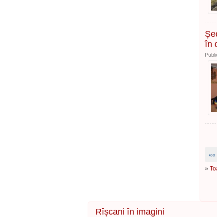
Șed
în 
Publi
««
»
To
Rîșcani în imagini