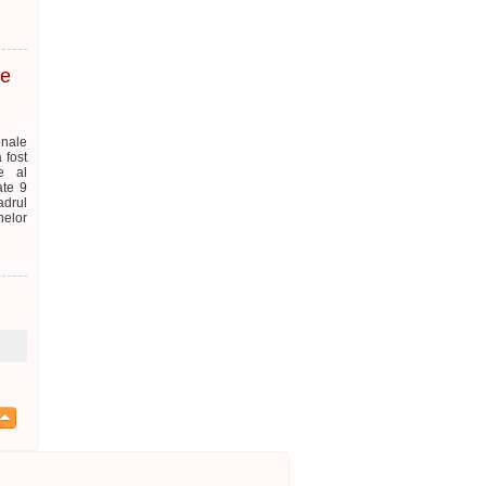
te
onale
 fost
e al
ate 9
adrul
nelor