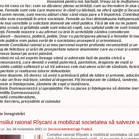
înseamnă pentru noi, bărbații. Vreau să le mulțumes
ru tot ceea ce fac: cum se dăruiesc plenar activității, cum au încredere în ziua 
e. Femeile sunt cele care muncesc în rând cu bărbații, ne oferă sprijin și încura
 avem nevoie, sunt mereu alături chiar când viața pare a fi împotrivă. Contribuț
ilor este esențială în orice societate. Femeile au fost dintotdeauna indispensab
ele mai sensibile și solicitate domenii ale vieții publice. Fără de ele nu ne putem
ina școala și grădinița unde sunt educați copiii, sau spitalul unde ne sunt tratați
nții. Femeile noastre s-au afirmat cu brio în activitățile cândva considerate
ătești – business, politică, poliție. Doar cu participarea plenară a femeilor în to
ele publice vom putea vorbi de o societatea proseperă și armonioasă.
umele Consiliului raional și al meu personal exprim profunda recunoștință și un
j de felicitare și urări de prosperitate tuturor doamnelor care au creat și conti
reeze bunuri pe acest pământ.
iteți-mi să-mi exprim înreaga stimă și admirație față de poziția civică a
eavoastră, care denotă o voință puternică, patriotism, dragoste de viață și
ebite calități sufletești și să Vă adresez cele mai alese urări de sănătate, ferici
peritate și realizarea tuturor doleanțelor.
inse doamne, Vă doresc să aveți o primăvară plină de iubire și armonie, aducâ
n dar un firav mărțișor, simbol al dragostei. Fiți înconjurate de căldură, tandrețe,
oste și înțelepciune, zâmbete de copii și bunăstare.
tate Dumneavoastră și apropiaților. Fie ca pacea și înțelegerea să domine me
amiliile Dumneavoastră.
naltă considerațiune,
le Secrieru,
președinte al raionului
te înregistrări
siliul raional Rîșcani a mobilizat societatea să salveze v
cat:
Joi, 04 noiembrie 2021
de
Serviciul Administraţie Publică
Consiliul raional Rîșcani a mobilizat societatea să sa