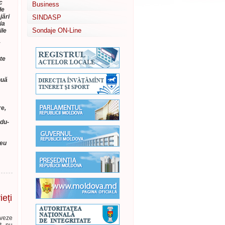
c
Business
de
jări
SINDASP
ia
Sondaje ON-Line
ile
ate
nuă
re,
ndu-
reu
ieți
lveze