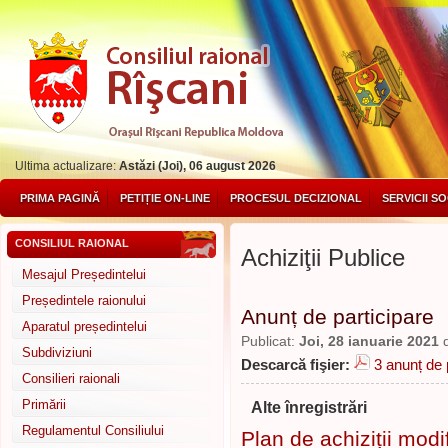
Ultima actualizare:
Astăzi (Joi), 06 august 2026
PRIMA PAGINĂ
PETIȚIE ON-LINE
PROCESUL DECIZIONAL
SERVICII S
CONSILIUL RAIONAL
Achiziţii Publice
Mesajul Președintelui
Președintele raionului
Anunț de participare
Aparatul președintelui
Publicat:
Joi, 28 ianuarie 2021
Subdiviziuni
Descarcă fişier:
3 anunț de 
Consilieri raionali
Primării
Alte înregistrări
Regulamentul Consiliului
Plan de achiziții modi