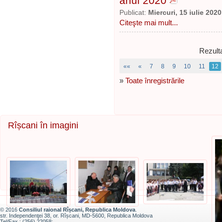
anul 2020
Publicat:
Miercuri, 15 iulie 2020
Citeşte mai mult...
Rezulta
««
«
7
8
9
10
11
12
»
Toate înregistrările
Rîșcani în imagini
© 2016
Consiliul raional Rîșcani, Republica Moldova
.
str. Independenţei 38, or. Rîșcani, MD-5600, Republica Moldova
Tel/Fax.: (256) 22058;