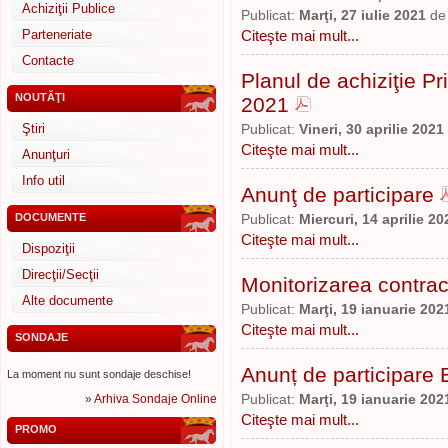
Achiziţii Publice
Publicat:
Marţi, 27 iulie 2021
d
Parteneriate
Citeşte mai mult...
Contacte
Planul de achiziţie Pr
NOUTĂŢI
2021
Ştiri
Publicat:
Vineri, 30 aprilie 2021
Citeşte mai mult...
Anunţuri
Info util
Anunţ de participare
DOCUMENTE
Publicat:
Miercuri, 14 aprilie 20
Citeşte mai mult...
Dispoziţii
Direcţii/Secţii
Monitorizarea contrac
Alte documente
Publicat:
Marţi, 19 ianuarie 202
Citeşte mai mult...
SONDAJE
Anunț de participare 
La moment nu sunt sondaje deschise!
»
Arhiva Sondaje Online
Publicat:
Marţi, 19 ianuarie 202
Citeşte mai mult...
PROMO