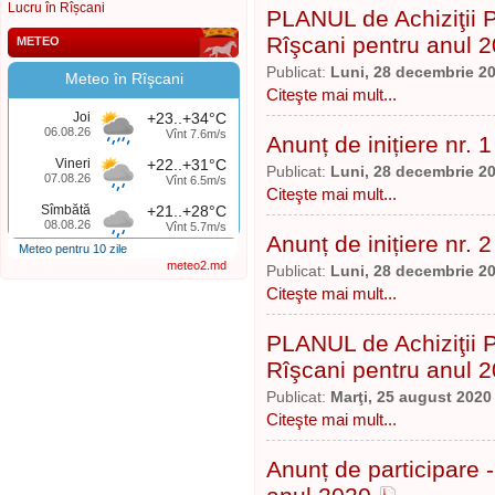
Lucru în Rîșcani
PLANUL de Achiziţii P
Rîşcani pentru anul 
METEO
Publicat:
Luni, 28 decembrie 2
Meteo în Rîşcani
Citeşte mai mult...
Joi
+23..+34°C
06.08.26
Vînt 7.6m/s
Anunț de inițiere nr. 
Vineri
+22..+31°C
Publicat:
Luni, 28 decembrie 2
07.08.26
Vînt 6.5m/s
Citeşte mai mult...
Sîmbătă
+21..+28°C
08.08.26
Vînt 5.7m/s
Anunț de inițiere nr. 
Meteo pentru 10 zile
meteo2.md
Publicat:
Luni, 28 decembrie 2
Citeşte mai mult...
PLANUL de Achiziţii P
Rîşcani pentru anul 2
Publicat:
Marţi, 25 august 2020
Citeşte mai mult...
Anunț de participare 