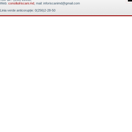
Web:
consiliulriscani.md
, mail: inforiscanimd@gmail.com
Linia verde anticorupție: 0(256)2-28-50