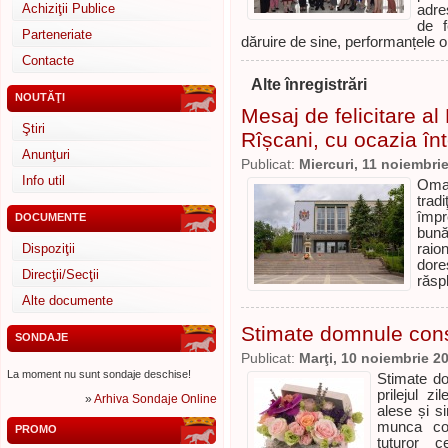
Achiziţii Publice
adre
de f
Parteneriate
dăruire de sine, performanțele o
Contacte
Alte înregistrări
NOUTĂŢI
Mesaj de felicitare al
Ştiri
Rîșcani, cu ocazia înt
Anunţuri
Publicat:
Miercuri, 11 noiembri
Info util
Omag
trad
împr
DOCUMENTE
bună
Dispoziţii
raio
dore
Direcţii/Secţii
răspl
Alte documente
Stimate domnule consi
SONDAJE
Publicat:
Marţi, 10 noiembrie 2
La moment nu sunt sondaje deschise!
Stimate do
prilejul z
»
Arhiva Sondaje Online
alese și s
munca coti
PROMO
tuturor 