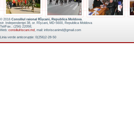
© 2016
Consiliul raional Rîșcani, Republica Moldova
.
str. Independenţei 38, or. Rîșcani, MD-5600, Republica Moldova
Tel/Fax.: (256) 22058;
Web:
consiliulriscani.md
, mail: inforiscanimd@gmail.com
Linia verde anticorupție: 0(256)2-28-50