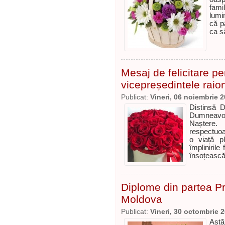
fami
lumi
că p
ca s
Mesaj de felicitare 
vicepreședintele raio
Publicat:
Vineri, 06 noiembrie 
Distinsă 
Dumneavoas
Naștere.
respectuoas
o viață p
împlinirile
însoțească
Diplome din partea Pr
Moldova
Publicat:
Vineri, 30 octombrie 
Astă