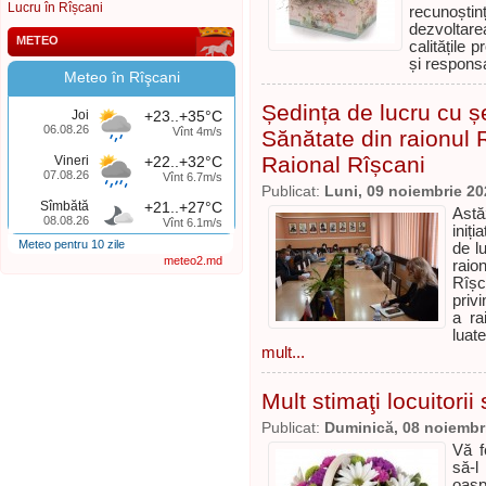
Lucru în Rîșcani
recunoști
dezvoltar
METEO
calitățile
și responsa
Meteo în Rîşcani
Ședința de lucru cu ș
Joi
+23..+35°C
06.08.26
Vînt 4m/s
Sănătate din raionul 
Raional Rîșcani
Vineri
+22..+32°C
07.08.26
Vînt 6.7m/s
Publicat:
Luni, 09 noiembrie 20
Sîmbătă
+21..+27°C
Astă
08.08.26
Vînt 6.1m/s
iniți
Meteo pentru 10 zile
de l
meteo2.md
raio
Rîșca
privi
a ra
luat
mult...
Mult stimaţi locuitorii 
Publicat:
Duminică, 08 noiembr
Vă f
să-l
oasp