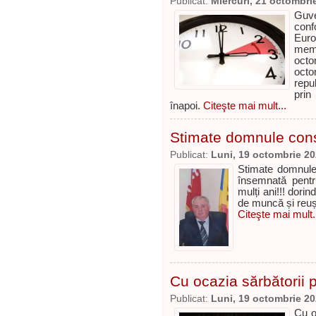
Publicat:
Miercuri, 21 octombri
Guve
conf
Eur
memb
oct
octo
repub
prin
înapoi.
Citeşte mai mult...
Stimate domnule consil
Publicat:
Luni, 19 octombrie 2
Stimate domnule c
însemnată pent
mulți ani!!! dori
de muncă și reuși
Citeşte mai mult.
Cu ocazia sărbătorii p
Publicat:
Luni, 19 octombrie 2
Cu o