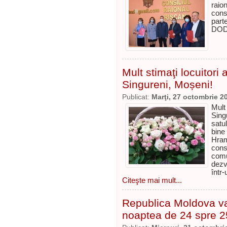
raio
cons
part
DO
Mult stimaţi locuitori 
Singureni, Moșeni!
Publicat:
Marţi, 27 octombrie 2
Mult
Sing
satu
bine
Hram
cons
comu
dezvo
într
Citeşte mai mult...
Republica Moldova v
noaptea de 24 spre 2