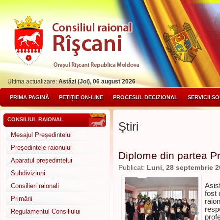
Ultima actualizare:
Astăzi (Joi), 06 august 2026
PRIMA PAGINĂ
PETIȚIE ON-LINE
PROCESUL DECIZIONAL
SERVICII S
CONSILIUL RAIONAL
Ştiri
Mesajul Președintelui
Președintele raionului
Diplome din partea Pr
Aparatul președintelui
Publicat:
Luni, 28 septembrie 
Subdiviziuni
Opt
Asis
Consilieri raionali
fost
Primării
raio
resp
Regulamentul Consiliului
prof