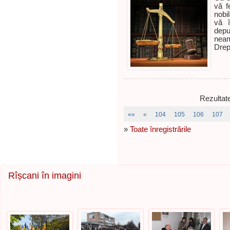
vă f
nobi
vă î
depu
neam
Drep
Rezultat
««
«
104
105
106
107
»
Toate înregistrările
Rîșcani în imagini