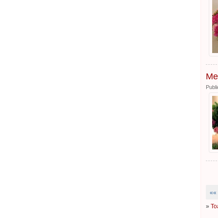
Mes
Publi
««
»
To