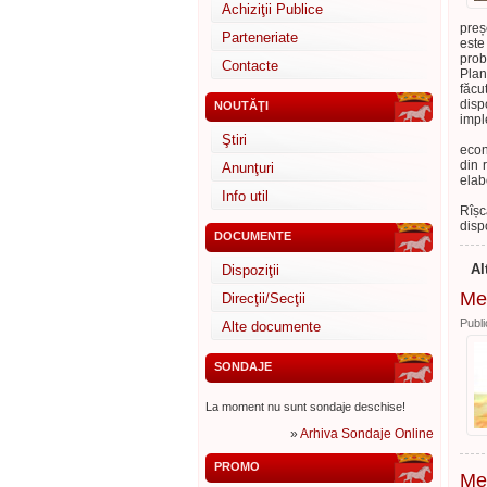
Achiziţii Publice
preș
Parteneriate
este
prob
Contacte
Plan
făcu
disp
NOUTĂŢI
impl
În c
Ştiri
econ
din 
Anunţuri
elab
Info util
Plan
Rîșc
disp
DOCUMENTE
Al
Dispoziţii
Mes
Direcţii/Secţii
Publi
Alte documente
SONDAJE
La moment nu sunt sondaje deschise!
»
Arhiva Sondaje Online
PROMO
Mes