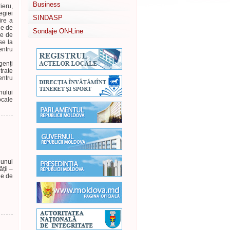
Business
ieru,
egiei
SINDASP
ire a
ie de
Sondaje ON-Line
ie de
se la
entru
genți
trate
entru
nului
ocale
junul
ții –
le de