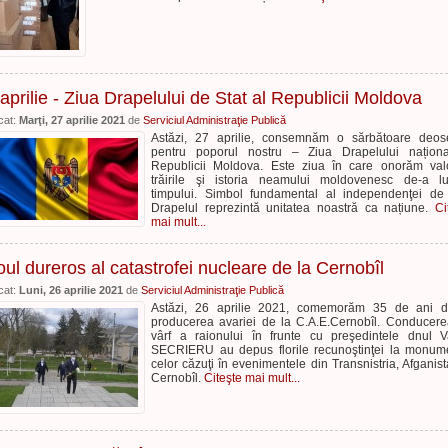
aprilie - Ziua Drapelului de Stat al Republicii Moldova
cat:
Marţi, 27 aprilie 2021
de
Serviciul Administraţie Publică
Astăzi, 27 aprilie, consemnăm o sărbătoare deos
pentru poporul nostru – Ziua Drapelului naționa
Republicii Moldova. Este ziua în care onorăm valo
trăirile şi istoria neamului moldovenesc de-a l
timpului. Simbol fundamental al independenţei de 
Drapelul reprezintă unitatea noastră ca națiune.
Ci
mai mult...
ul dureros al catastrofei nucleare de la Cernobîl
cat:
Luni, 26 aprilie 2021
de
Serviciul Administraţie Publică
Astăzi, 26 aprilie 2021, comemorăm 35 de ani d
producerea avariei de la C.A.E.Cernobîl. Conducer
vârf a raionului în frunte cu preşedintele dnul V
SECRIERU au depus florile recunoştinţei la monum
celor căzuţi în evenimentele din Transnistria, Afganist
Cernobîl.
Citeşte mai mult...