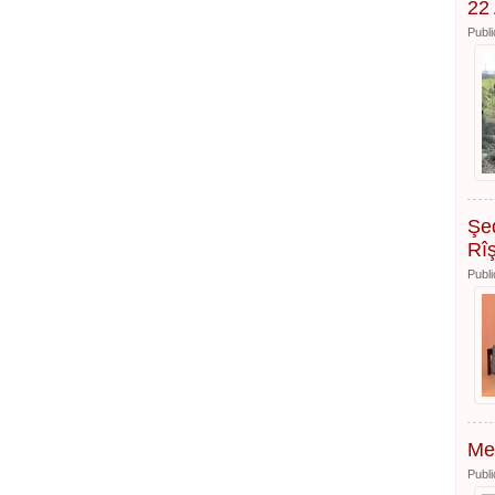
22 
Publi
Şed
Rî
Publi
Mes
Publi