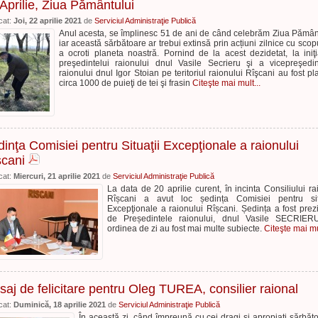
Aprilie, Ziua Pământului
cat:
Joi, 22 aprilie 2021
de
Serviciul Administraţie Publică
Anul acesta, se împlinesc 51 de ani de când celebrăm Ziua Pămân
iar această sărbătoare ar trebui extinsă prin acțiuni zilnice cu scop
a ocroti planeta noastră. Pornind de la acest dezidetat, la iniţi
preşedintelui raionului dnul Vasile Secrieru şi a vicepreşedin
raionului dnul Igor Stoian pe teritoriul raionului Rîşcani au fost pla
circa 1000 de puieţi de tei şi frasin
Citeşte mai mult...
inţa Comisiei pentru Situaţii Excepţionale a raionului
şcani
cat:
Miercuri, 21 aprilie 2021
de
Serviciul Administraţie Publică
La data de 20 aprilie curent, în incinta Consiliului ra
Rîșcani a avut loc ședința Comisiei pentru situ
Excepţionale a raionului Rîșcani. Ședința a fost prez
de Președintele raionului, dnul Vasile SECRIERU
ordinea de zi au fost mai multe subiecte.
Citeşte mai mul
aj de felicitare pentru Oleg TUREA, consilier raional
cat:
Duminică, 18 aprilie 2021
de
Serviciul Administraţie Publică
În această zi, când împreună cu cei dragi şi apropiaţi sărbător