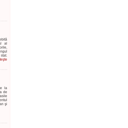
ebită
l al
rile,
ungul
stat.
teşte
e la
ea de
asile
entul
an şi