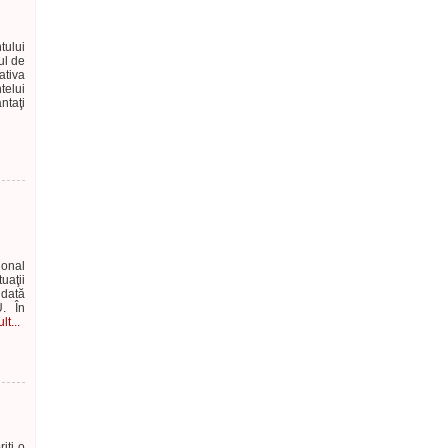
tului
ul de
ativa
telui
ntaţi
ional
aţii
idată
. În
t...
iţi o