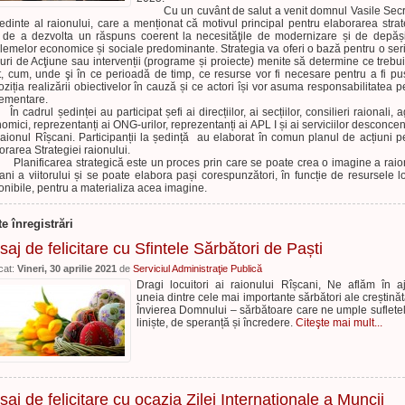
Cu un cuvânt de salut a venit domnul Vasile Secr
edinte al raionului, care a menționat că motivul principal pentru elaborarea strat
 de a dezvolta un răspuns coerent la necesităţile de modernizare și de depăș
lemelor economice și sociale predominante. Strategia va oferi o bază pentru o ser
uri de Acţiune sau intervenții (programe și proiecte) menite să determine ce trebu
t, cum, unde şi în ce perioadă de timp, ce resurse vor fi necesare pentru a fi pu
oziția realizării obiectivelor în cauză și ce actori își vor asuma responsabilitatea p
ementare.
adrul ședinței au participat șefi ai direcțiilor, ai secțiilor, consilieri raionali, a
omici, reprezentanți ai ONG-urilor, reprezentanți ai APL I și ai serviciilor desconcen
raionul Rîșcani. Participanții la ședință au elaborat în comun planul de acțiuni p
orarea Strategiei raionului.
ificarea strategică este un proces prin care se poate crea o imagine a raio
ani a viitorului și se poate elabora pași corespunzători, în funcție de resursele l
onibile, pentru a materializa acea imagine.
te înregistrări
aj de felicitare cu Sfintele Sărbători de Paști
cat:
Vineri, 30 aprilie 2021
de
Serviciul Administraţie Publică
Dragi locuitori ai raionului Rîșcani, Ne aflăm în a
uneia dintre cele mai importante sărbători ale creștinătă
Învierea Domnului – sărbătoare care ne umple suflete
liniște, de speranță și încredere.
Citeşte mai mult...
aj de felicitare cu ocazia Zilei Internaționale a Muncii