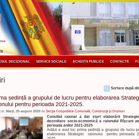
26
SUL DECIZIONAL
SERVICII SOCIALE
ACHIZIȚII PUBLICE
CONTACTE
F
ri
Sortare după dir
ma ședință a grupului de lucru pentru elaborarea Strateg
onului pentru perioada 2021-2025.
cat:
Marţi, 25 august 2020
de
Secţia Gospodărie Comunală, Construcţii şi Drumuri
Consiliul raional a dat start elabor
ă
rii Strategi
dezvoltare socio-economic
ă a raionului Rîșcani p
perioada anilor 2021-2025
Astăzi a avut loc prima ședință a grupului de lucru p
elaborarea Strategiei raionului pentru perioada 
2025.