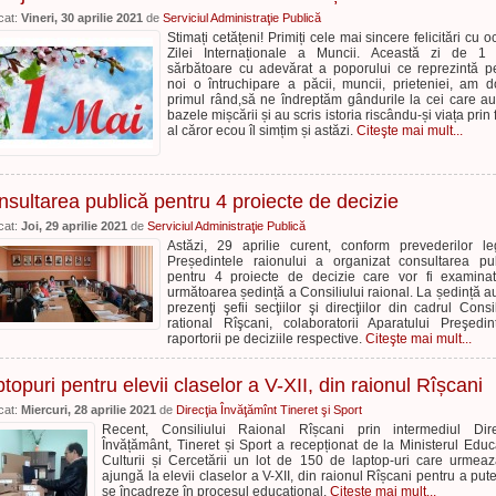
cat:
Vineri, 30 aprilie 2021
de
Serviciul Administraţie Publică
Stimați cetățeni! Primiți cele mai sincere felicitări cu o
Zilei Internaționale a Muncii. Această zi de 1 
sărbătoare cu adevărat a poporului ce reprezintă p
noi o întruchipare a păcii, muncii, prieteniei, am do
primul rând,să ne îndreptăm gândurile la cei care a
bazele mișcării și au scris istoria riscându-și viața prin 
al căror ecou îl simțim și astăzi.
Citeşte mai mult...
sultarea publică pentru 4 proiecte de decizie
cat:
Joi, 29 aprilie 2021
de
Serviciul Administraţie Publică
Astăzi, 29 aprilie curent, conform prevederilor le
Președintele raionului a organizat consultarea pu
pentru 4 proiecte de decizie care vor fi examina
următoarea ședință a Consiliului raional. La ședință au
prezenţi şefii secţiilor şi direcţiilor din cadrul Consil
rational Rîşcani, colaboratorii Aparatului Preşedint
raportorii pe deciziile respective.
Citeşte mai mult...
topuri pentru elevii claselor a V-XII, din raionul Rîșcani
cat:
Miercuri, 28 aprilie 2021
de
Direcţia Învăţămînt Tineret şi Sport
Recent, Consiliului Raional Rîșcani prin intermediul Dire
Învățământ, Tineret și Sport a recepționat de la Ministerul Educa
Culturii și Cercetării un lot de 150 de laptop-uri care urmea
ajungă la elevii claselor a V-XII, din raionul Rîșcani pentru a put
se încadreze în procesul educațional.
Citeşte mai mult...