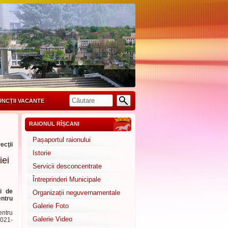
UNCȚII VACANTE
RAIONUL RÎȘCANI
Pașaportul raionului
ecţii
Istorie
iei
Servicii desconcentrate
Întreprinderi Municipale
ei de
Organizații neguvernamentale
entru
Galerie Foto
entru
Galerie Video
2021-