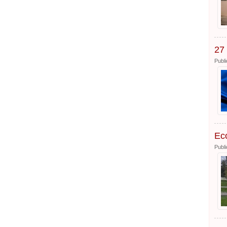
27 
Publi
Eco
Publi