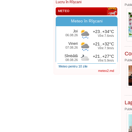
Lucru în Rîșcani
Publi
METEO
Meteo în Rîşcani
Joi
+23..+34°C
06.08.26
Vînt 7.6m/s
Vineri
+21..+32°C
07.08.26
Vînt 7.9m/s
Con
Sîmbătă
+21..+27°C
08.08.26
Publi
Vînt 5.9m/s
Meteo pentru 10 zile
meteo2.md
Lap
Publi