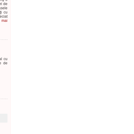
ri de
asele
ţi cu
eciat
e mai
al cu
te de