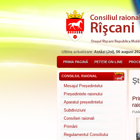
Ultima actualizare:
Astăzi (Joi), 06 august 20
PRIMA PAGINĂ
PETIȚIE ON-LINE
PROCE
CONSILIUL RAIONAL
Şti
Mesajul Președintelui
Președintele raionului
Pri
Aparatul președintelui
rai
Subdiviziuni
Publi
Consilieri raionali
Primării
Regulamentul Consiliului