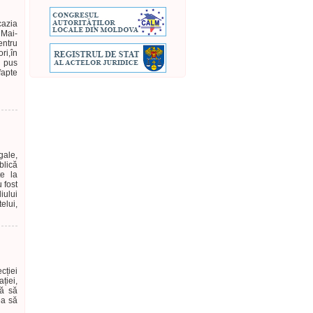
cazia
Mai-
entru
ri,în
u pus
fapte
gale,
blică
te la
 fost
iului
elui,
cției
ției,
ză să
ea să