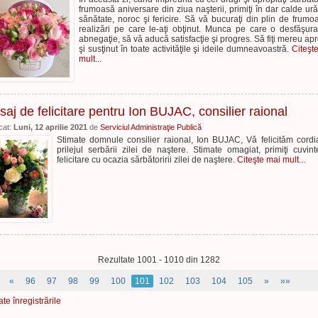
frumoasă aniversare din ziua naşterii, primiţi în dar calde ură
sănătate, noroc şi fericire. Să vă bucuraţi din plin de frumo
realizări pe care le-aţi obţinut. Munca pe care o desfăşura
abnegaţie, să vă aducă satisfacţie şi progres. Să fiţi mereu apr
şi susţinut în toate activităţile şi ideile dumneavoastră.
Citeşt
mult...
aj de felicitare pentru Ion BUJAC, consilier raional
cat:
Luni, 12 aprilie 2021
de
Serviciul Administraţie Publică
Stimate domnule consilier raional, Ion BUJAC, Vă felicităm cordi
prilejul serbării zilei de naştere. Stimate omagiat, primiţi cuvin
felicitare cu ocazia sărbătoririi zilei de naştere.
Citeşte mai mult...
Rezultate 1001 - 1010 din 1282
«
96
97
98
99
100
101
102
103
104
105
»
»»
ate înregistrările