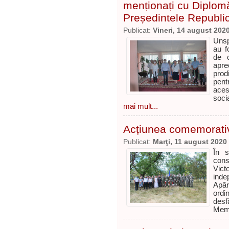
menționați cu Diplom
Președintele Republi
Publicat:
Vineri, 14 august 202
Unsp
au f
de c
apr
prod
pentr
aces
soci
mai mult...
Acțiunea comemorativ
Publicat:
Marţi, 11 august 2020
În s
cons
Vict
inde
Apăr
ordi
desf
Memo