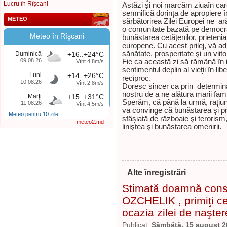
Lucru în Rîșcani
Astăzi și noi marcăm ziuaîn care
semnifică dorinţa de apropiere în
METEO
sărbătorirea Zilei Europei ne ar
o comunitate bazată pe democraţ
Meteo în Rîşcani
bunăstarea cetăţenilor, prietenia
europene. Cu acest prilej, vă adu
sănătate, prosperitate şi un viit
Duminică
+16..+24°C
09.08.26
Fie ca această zi să rămână în is
Vînt 4.8m/s
sentimentul deplin al vieţii în lib
Luni
+14..+26°C
reciproc.
10.08.26
Vînt 2.8m/s
Doresc sincer ca prin determina
nostru de a ne alătura marii fami
Marţi
+15..+31°C
Sperăm, că până la urmă, raţiun
11.08.26
Vînt 4.5m/s
va convinge că bunăstarea şi pro
Meteo pentru 10 zile
sfâşiată de războaie şi terorism
meteo2.md
liniştea şi bunăstarea omenirii.
Alte înregistrări
Stimată doamnă consil
OZCHELIK , primiţi cel
ocazia zilei de naşter
Publicat:
Sâmbătă, 15 august 2