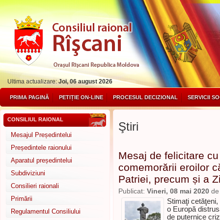
Ultima actualizare:
Joi, 06 august 2026
PRIMA PAGINĂ
PETIȚIE ON-LINE
PROCESUL DECIZIONAL
SERVICII S
CONSILIUL RAIONAL
Ştiri
Mesajul Președintelui
Președintele raionului
Mesaj de felicitare cu p
Aparatul președintelui
comemorării eroilor c
Subdiviziuni
Patriei, precum și a Z
Consilieri raionali
Publicat:
Vineri, 08 mai 2020
d
Primării
Stimaţi cetăţeni
o Europă distrus
Regulamentul Consiliului
de puternice crize