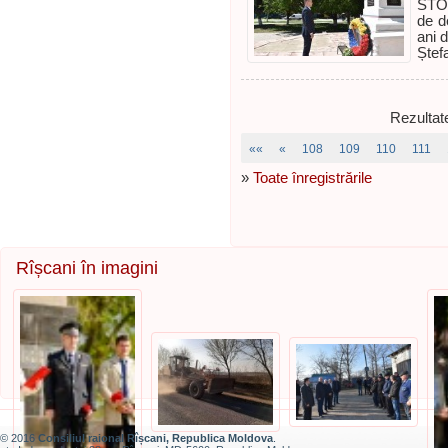
STOI
de d
ani 
Ștef
Rezultat
««
«
108
109
110
111
»
Toate înregistrările
Rîșcani în imagini
© 2016
Consiliul raional Rîșcani, Republica Moldova
.