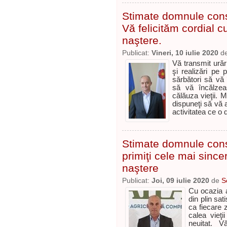
Stimate domnule cons
Vă felicităm cordial cu 
naştere.
Publicat:
Vineri, 10 iulie 2020
d
Vă transmit urăr
şi realizări pe 
sărbători să vă
să vă încălzea
călăuza vieţii. 
dispuneţi să vă a
activitatea ce o
Stimate domnule consi
primiţi cele mai sincer
naştere
Publicat:
Joi, 09 iulie 2020
de
S
Cu ocazia an
din plin sat
ca fiecare z
calea vieţ
neuitat. V