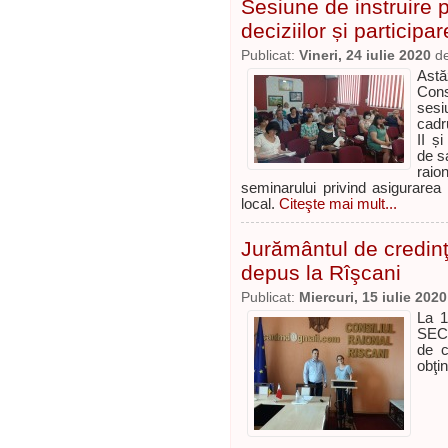
Sesiune de instruire p
deciziilor și participa
Publicat:
Vineri, 24 iulie 2020
d
Astă
Cons
sesi
cadru
II și
de s
raio
seminarului privind asigurarea 
local.
Citeşte mai mult...
Jurământul de credin
depus la Rîşcani
Publicat:
Miercuri, 15 iulie 2020
La 1
SECR
de c
obţi