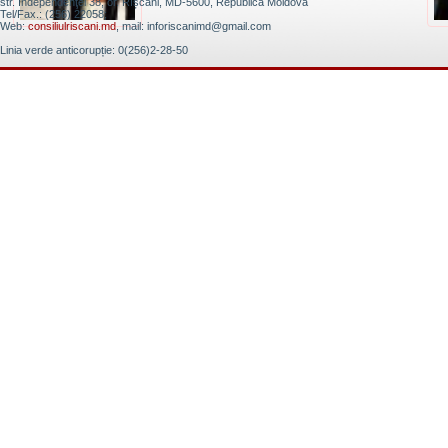
str. Independenţei 38, or. Rîșcani, MD-5600, Republica Moldova
Tel/Fax.: (256) 22058;
Web:
consiliulriscani.md
, mail: inforiscanimd@gmail.com
Linia verde anticorupție: 0(256)2-28-50