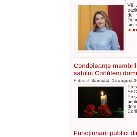
Vă u
trad
de 
Dumn
sinc
mai m
Condoleanţe membrilor
satului Corlăteni do
Publicat:
Sâmbătă, 15 august 2
Preș
SECR
Preș
pent
dom
Corl
Funcționarii publici d