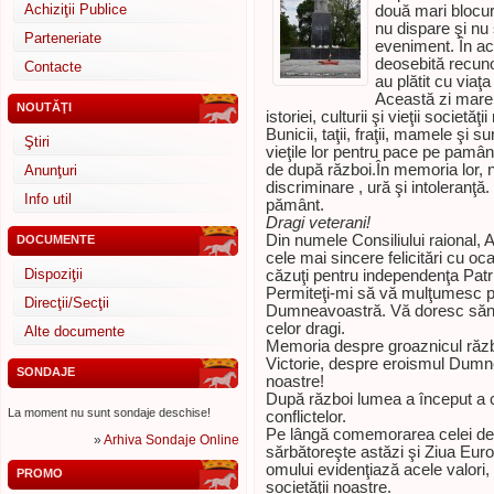
Achiziţii Publice
două mari blocuri
nu dispare şi n
Parteneriate
eveniment. În ace
deosebită recunoş
Contacte
au plătit cu viaţ
Această zi mare 
NOUTĂŢI
istoriei, culturii şi vieţii societăţi
Bunicii, taţii, fraţii, mamele şi s
Ştiri
vieţile lor pentru pace pe pamânt,
de după război.În memoria lor, 
Anunţuri
discriminare , ură şi intoleranţ
Info util
pământ.
Dragi veterani!
Din numele Consiliului raional, 
DOCUMENTE
cele mai sincere felicitări cu oc
Dispoziţii
căzuţi pentru independenţa Patri
Permiteţi-mi să vă mulţumesc pen
Direcţii/Secţii
Dumneavoastră. Vă doresc sănăta
celor dragi.
Alte documente
Memoria despre groaznicul răzb
Victorie, despre eroismul Dumnea
SONDAJE
noastre!
După război lumea a început a c
La moment nu sunt sondaje deschise!
conflictelor.
Pe lângă comemorarea celei de
»
Arhiva Sondaje Online
sărbătoreşte astăzi şi Ziua Euro
omului evidenţiază acele valori
PROMO
societăţii noastre.