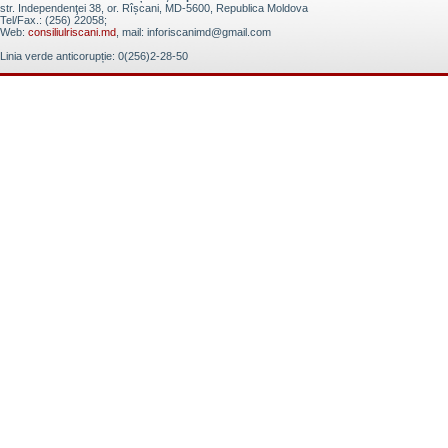
str. Independenţei 38, or. Rîșcani, MD-5600, Republica Moldova
Tel/Fax.: (256) 22058;
Web:
consiliulriscani.md
, mail: inforiscanimd@gmail.com
Linia verde anticorupție: 0(256)2-28-50