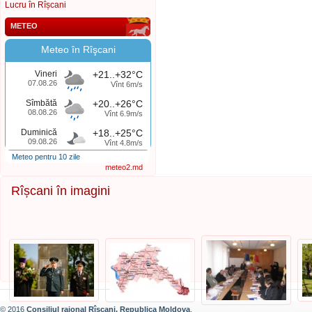
Lucru în Rîșcani
METEO
Meteo în Rîşcani
Vineri
+21..+32°C
07.08.26
Vînt 6m/s
Sîmbătă
+20..+26°C
08.08.26
Vînt 6.9m/s
Duminică
+18..+25°C
09.08.26
Vînt 4.8m/s
Meteo pentru 10 zile
meteo2.md
Rîșcani în imagini
© 2016
Consiliul raional Rîșcani, Republica Moldova
.