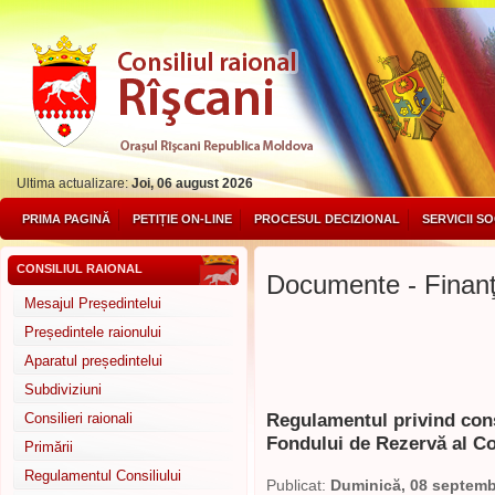
Ultima actualizare:
Joi, 06 august 2026
PRIMA PAGINĂ
PETIȚIE ON-LINE
PROCESUL DECIZIONAL
SERVICII S
CONSILIUL RAIONAL
Documente - Finan
Mesajul Președintelui
Președintele raionului
Aparatul președintelui
Subdiviziuni
Regulamentul privind const
Consilieri raionali
Fondului de Rezervă al Co
Primării
Regulamentul Consiliului
Publicat:
Duminică, 08 septemb