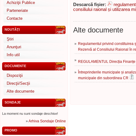
Achiziţii Publice
Descarcă fișier:
regulamentu
consiliului raional și utilizarea 
Parteneriate
Contacte
Alte documente
NOUTĂŢI
Ştiri
»
Regulamentul privind constituirea ș
Anunţuri
Rezervă al Consiliului Raional în 
Info util
»
REGULAMENTUL Direcția Finanțe
DOCUMENTE
»
Întreprinderile municipale și analiza
Dispoziţii
municipale din subordinea CR
Direcţii/Secţii
Alte documente
SONDAJE
La moment nu sunt sondaje deschise!
»
Arhiva Sondaje Online
PROMO