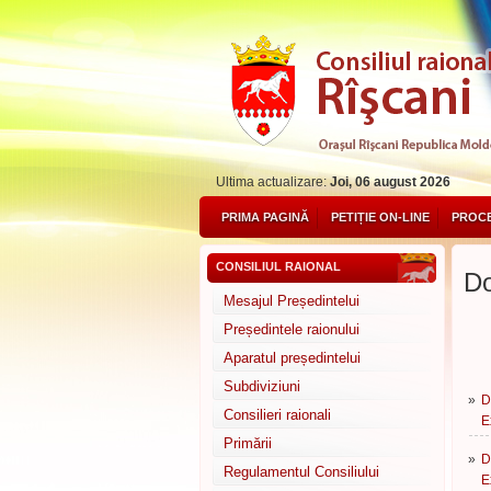
Ultima actualizare:
Joi, 06 august 2026
PRIMA PAGINĂ
PETIȚIE ON-LINE
PROCE
CONSILIUL RAIONAL
Do
Mesajul Președintelui
Președintele raionului
Aparatul președintelui
Subdiviziuni
»
D
Consilieri raionali
E
Primării
»
D
Regulamentul Consiliului
E