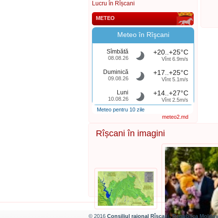
Lucru în Rîșcani
METEO
Meteo în Rîşcani
Sîmbătă
+20..+25°C
08.08.26
Vînt 6.9m/s
Duminică
+17..+25°C
09.08.26
Vînt 5.1m/s
Luni
+14..+27°C
10.08.26
Vînt 2.5m/s
Meteo pentru 10 zile
meteo2.md
Rîșcani în imagini
© 2016
Consiliul raional Rîșcani, Republica Moldo