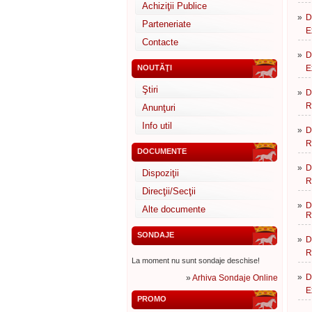
Achiziţii Publice
»
D
Parteneriate
E
Contacte
»
D
NOUTĂŢI
E
Ştiri
»
D
R
Anunţuri
Info util
»
D
R
DOCUMENTE
»
D
Dispoziţii
R
Direcţii/Secţii
»
D
Alte documente
R
SONDAJE
»
D
R
La moment nu sunt sondaje deschise!
»
D
»
Arhiva Sondaje Online
E
PROMO