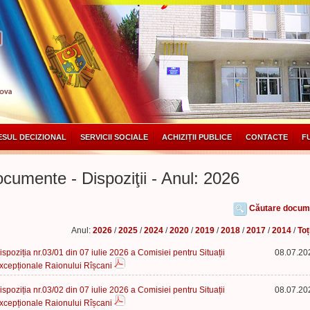
SUL DECIZIONAL
SERVICII SOCIALE
ACHIZIȚII PUBLICE
CONTACTE
F
cumente - Dispoziţii - Anul: 2026
Căutare docum
Anul:
2026
/
2025
/
2024
/
2020
/
2019
/
2018
/
2017
/
2014
/
Toț
ispoziția nr.03/01 din 07 iulie 2026 a Comisiei pentru Situații
08.07.20
xcepționale Raionului Rîșcani
ispoziția nr.03/02 din 07 iulie 2026 a Comisiei pentru Situații
08.07.20
xcepționale Raionului Rîșcani