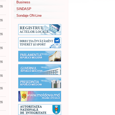
Business
26
SINDASP
Sondaje ON-Line
26
26
26
26
26
26
26