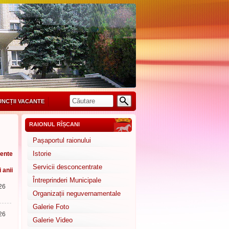
UNCȚII VACANTE
RAIONUL RÎȘCANI
Pașaportul raionului
Istorie
ente
Servicii desconcentrate
i anii
Întreprinderi Municipale
26
Organizații neguvernamentale
Galerie Foto
26
Galerie Video