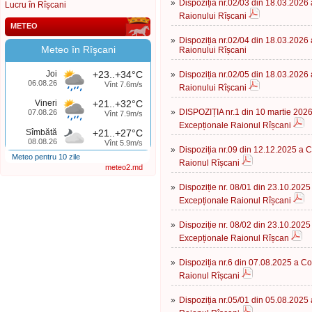
»
Dispoziția nr.02/03 din 18.03.2026 
Lucru în Rîșcani
Raionului Rîșcani
METEO
»
Dispoziția nr.02/04 din 18.03.2026 
Meteo în Rîşcani
Raionului Rîșcani
Joi
+23..+34°C
»
Dispoziția nr.02/05 din 18.03.2026 
06.08.26
Vînt 7.6m/s
Raionului Rîșcani
Vineri
+21..+32°C
»
DISPOZIȚIA nr.1 din 10 martie 2026 
07.08.26
Vînt 7.9m/s
Excepționale Raionul Rîșcani
Sîmbătă
+21..+27°C
08.08.26
Vînt 5.9m/s
»
Dispoziția nr.09 din 12.12.2025 a C
Meteo pentru 10 zile
Raionul Rîșcani
meteo2.md
»
Dispoziție nr. 08/01 din 23.10.2025 
Excepționale Raionul Rîșcani
»
Dispoziție nr. 08/02 din 23.10.2025 
Excepționale Raionul Rîșcan
»
Dispoziția nr.6 din 07.08.2025 a Co
Raionul Rîșcani
»
Dispoziția nr.05/01 din 05.08.2025 