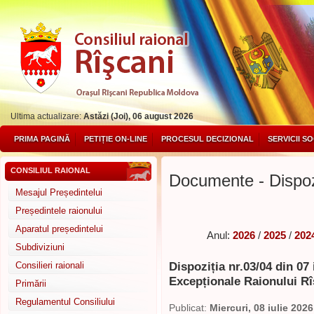
Ultima actualizare:
Astăzi (Joi), 06 august 2026
PRIMA PAGINĂ
PETIȚIE ON-LINE
PROCESUL DECIZIONAL
SERVICII S
CONSILIUL RAIONAL
Documente - Dispozi
Mesajul Președintelui
Președintele raionului
Aparatul președintelui
Anul:
2026
/
2025
/
202
Subdiviziuni
Dispoziția nr.03/04 din 07 
Consilieri raionali
Excepționale Raionului Rî
Primării
Regulamentul Consiliului
Publicat:
Miercuri, 08 iulie 2026