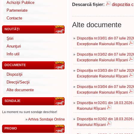
Achiziţii Publice
Descarcă fișier:
dispozitia 
Parteneriate
Contacte
Alte documente
NOUTĂŢI
Ştiri
»
Dispoziția nr.03/01 din 07 iulie 202
Excepționale Raionului Rîșcani
Anunţuri
Info util
»
Dispoziția nr.03/02 din 07 iulie 202
Excepționale Raionului Rîșcani
DOCUMENTE
»
Dispoziția nr.03/03 din 07 iulie 202
Dispoziţii
Excepționale Raionului Rîșcani
Direcţii/Secţii
»
Dispoziția nr.03/04 din 07 iulie 202
Alte documente
Excepționale Raionului Rîșcani
SONDAJE
»
Dispoziția nr.02/01 din 18.03.2026 
Raionului Rîșcani
La moment nu sunt sondaje deschise!
»
Dispoziția nr.02/02 din 18.03.2026 
»
Arhiva Sondaje Online
Raionului Rîșcani
PROMO