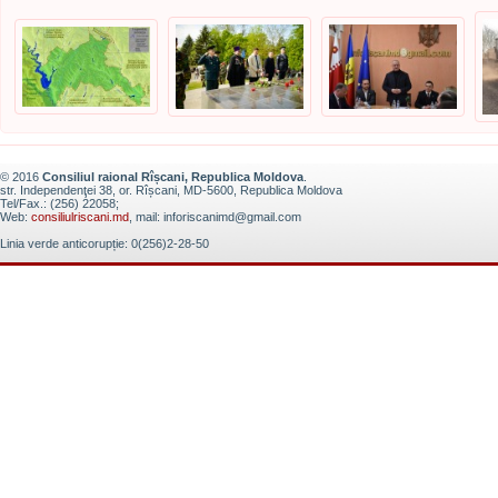
© 2016
Consiliul raional Rîșcani, Republica Moldova
.
str. Independenţei 38, or. Rîșcani, MD-5600, Republica Moldova
Tel/Fax.: (256) 22058;
Web:
consiliulriscani.md
, mail: inforiscanimd@gmail.com
Linia verde anticorupție: 0(256)2-28-50