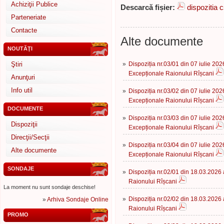
Achiziţii Publice
Descarcă fișier:
dispozitia 
Parteneriate
Contacte
Alte documente
NOUTĂŢI
Ştiri
»
Dispoziția nr.03/01 din 07 iulie 202
Excepționale Raionului Rîșcani
Anunţuri
Info util
»
Dispoziția nr.03/02 din 07 iulie 202
Excepționale Raionului Rîșcani
DOCUMENTE
»
Dispoziția nr.03/03 din 07 iulie 202
Dispoziţii
Excepționale Raionului Rîșcani
Direcţii/Secţii
»
Dispoziția nr.03/04 din 07 iulie 202
Alte documente
Excepționale Raionului Rîșcani
SONDAJE
»
Dispoziția nr.02/01 din 18.03.2026 
Raionului Rîșcani
La moment nu sunt sondaje deschise!
»
Dispoziția nr.02/02 din 18.03.2026 
»
Arhiva Sondaje Online
Raionului Rîșcani
PROMO