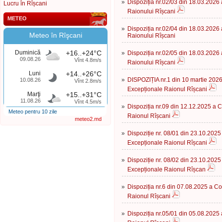
»
Dispoziția nr.02/03 din 18.03.2026 
Lucru în Rîșcani
Raionului Rîșcani
METEO
»
Dispoziția nr.02/04 din 18.03.2026 
Meteo în Rîşcani
Raionului Rîșcani
Duminică
+16..+24°C
»
Dispoziția nr.02/05 din 18.03.2026 
09.08.26
Vînt 4.8m/s
Raionului Rîșcani
Luni
+14..+26°C
»
DISPOZIȚIA nr.1 din 10 martie 2026 
10.08.26
Vînt 2.8m/s
Excepționale Raionul Rîșcani
Marţi
+15..+31°C
11.08.26
Vînt 4.5m/s
»
Dispoziția nr.09 din 12.12.2025 a C
Meteo pentru 10 zile
Raionul Rîșcani
meteo2.md
»
Dispoziție nr. 08/01 din 23.10.2025 
Excepționale Raionul Rîșcani
»
Dispoziție nr. 08/02 din 23.10.2025 
Excepționale Raionul Rîșcan
»
Dispoziția nr.6 din 07.08.2025 a Co
Raionul Rîșcani
»
Dispoziția nr.05/01 din 05.08.2025 