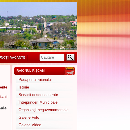
UNCȚII VACANTE
RAIONUL RÎȘCANI
Pașaportul raionului
Istorie
ente
Servicii desconcentrate
i anii
Întreprinderi Municipale
nale
Organizații neguvernamentale
Galerie Foto
Galerie Video