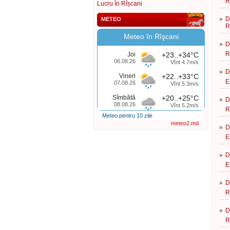
R
Lucru în Rîșcani
»
D
METEO
R
Meteo în Rîşcani
»
D
R
Joi
+23..+34°C
06.08.26
Vînt 4.7m/s
»
D
Vineri
+22..+33°C
E
07.08.26
Vînt 5.3m/s
Sîmbătă
+20..+25°C
»
D
08.08.26
Vînt 5.2m/s
R
Meteo pentru 10 zile
meteo2.md
»
D
E
»
D
E
»
D
R
»
D
R