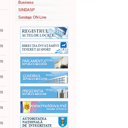
Business
SINDASP
Sondaje ON-Line
26
26
26
26
26
26
26