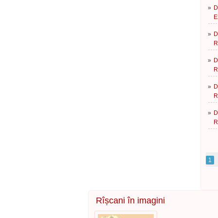
»
D
E
»
D
R
»
D
R
»
D
R
»
D
R
1
Rîșcani în imagini