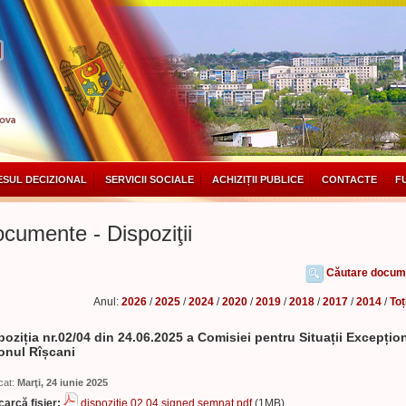
SUL DECIZIONAL
SERVICII SOCIALE
ACHIZIȚII PUBLICE
CONTACTE
F
cumente - Dispoziţii
Căutare docum
Anul:
2026
/
2025
/
2024
/
2020
/
2019
/
2018
/
2017
/
2014
/
Toț
poziția nr.02/04 din 24.06.2025 a Comisiei pentru Situații Excepțio
onul Rîșcani
cat:
Marţi, 24 iunie 2025
arcă fișier:
dispozitie 02 04.signed.semnat.pdf
(1MB)