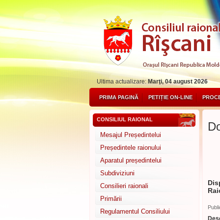
Ultima actualizare:
Marţi, 04 august 2026
PRIMA PAGINĂ
PETIȚIE ON-LINE
PROCE
CONSILIUL RAIONAL
Do
Mesajul Președintelui
Președintele raionului
Aparatul președintelui
Subdiviziuni
Dis
Consilieri raionali
Rai
Primării
Publi
Regulamentul Consiliului
Desc