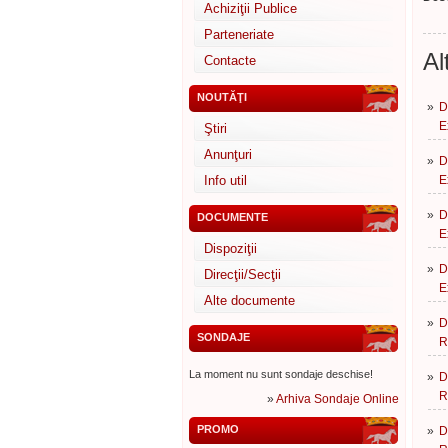
Achiziţii Publice
Parteneriate
Al
Contacte
NOUTĂŢI
»
D
E
Ştiri
Anunţuri
»
D
Info util
E
»
D
DOCUMENTE
E
Dispoziţii
»
D
Direcţii/Secţii
E
Alte documente
»
D
SONDAJE
R
La moment nu sunt sondaje deschise!
»
D
R
»
Arhiva Sondaje Online
PROMO
»
D