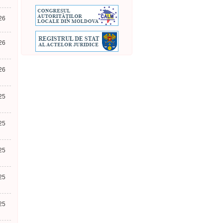
26
26
26
25
25
25
25
25